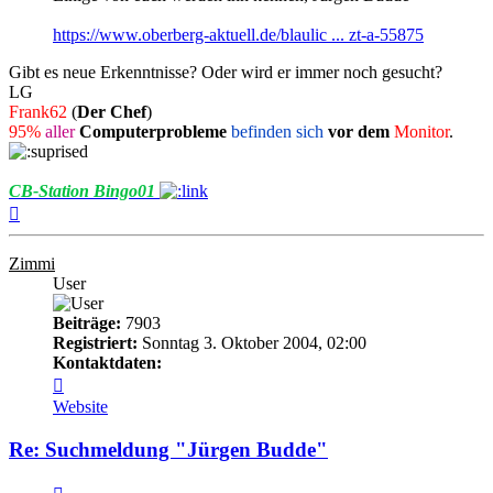
https://www.oberberg-aktuell.de/blaulic ... zt-a-55875
Gibt es neue Erkenntnisse? Oder wird er immer noch gesucht?
LG
Frank62
(
Der Chef
)
95%
aller
Computerprobleme
befinden sich
vor dem
Monitor
.
CB-Station Bingo01
Nach
oben
Zimmi
User
Beiträge:
7903
Registriert:
Sonntag 3. Oktober 2004, 02:00
Kontaktdaten:
Kontaktdaten
von
Website
Zimmi
Re: Suchmeldung "Jürgen Budde"
Zitieren