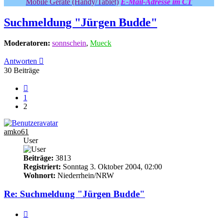
Mobile Geräte (Handy/Tablet)
E-Mail-Adresse im CT
Suchmeldung "Jürgen Budde"
Moderatoren:
sonnschein
,
Mueck
Antworten
30 Beiträge
Vorherige
1
2
amko61
User
Beiträge:
3813
Registriert:
Sonntag 3. Oktober 2004, 02:00
Wohnort:
Niederrhein/NRW
Re: Suchmeldung "Jürgen Budde"
Zitieren