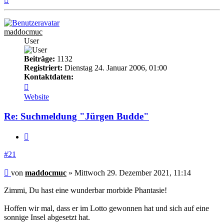
oben
maddocmuc
User
Beiträge:
1132
Registriert:
Dienstag 24. Januar 2006, 01:00
Kontaktdaten:
Kontaktdaten
von
Website
maddocmuc
Re: Suchmeldung "Jürgen Budde"
Zitieren
#21
Beitrag
von
maddocmuc
»
Mittwoch 29. Dezember 2021, 11:14
Zimmi, Du hast eine wunderbar morbide Phantasie!
Hoffen wir mal, dass er im Lotto gewonnen hat und sich auf eine
sonnige Insel abgesetzt hat.