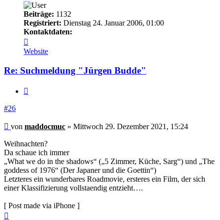
Beiträge:
1132
Registriert:
Dienstag 24. Januar 2006, 01:00
Kontaktdaten:
Kontaktdaten
von
Website
maddocmuc
Re: Suchmeldung "Jürgen Budde"
Zitieren
#26
Beitrag
von
maddocmuc
»
Mittwoch 29. Dezember 2021, 15:24
Weihnachten?
Da schaue ich immer
„What we do in the shadows“ („5 Zimmer, Küche, Sarg“) und „The
goddess of 1976“ (Der Japaner und die Goettin“)
Letzteres ein wunderbares Roadmovie, ersteres ein Film, der sich
einer Klassifizierung vollstaendig entzieht….
[ Post made via iPhone ]
Nach