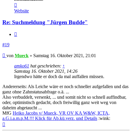
Kontaktdaten
von
Website
Mueck
Re: Suchmeldung "Jürgen Budde"
Zitieren
#19
Beitrag
von
Mueck
»
Samstag 16. Oktober 2021, 21:01
amko61
hat geschrieben:
↑
Samstag 16. Oktober 2021, 14:26
Irgendwo hätte er doch da mal auffallen müssen.
Andererseits: Als Leiche wäre er noch schneller aufgefallen und das
ganz ohne Zahnstatusabfrage o.ä. ...
Also verbuddelt, versenkt, ... und somit nicht so schnell auffindbar,
oder, optimistisch gedacht, doch freiwillig ganz weit weg von
daheim abgetaucht ...
MfG
Heiko Jacobs v/ Mueck, VR OV KA W&W, ICTA,
a.G.i.a.m.p.M.!!! Klick für Ab.kü.verz. und Details
:wink:
Nach
oben