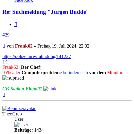
Facebook
Re: Suchmeldung "Jürgen Budde"
Zitieren
#29
Beitrag
von
Frank62
»
Freitag 19. Juli 2024, 22:02
https://polizei.nrw/fahndung/141227
LG
Frank62
(
Der Chef
)
95%
aller
Computerprobleme
befinden sich
vor dem
Monitor
.
CB-Station Bingo01
Nach
oben
TheoGreb
User
Beiträge:
1434