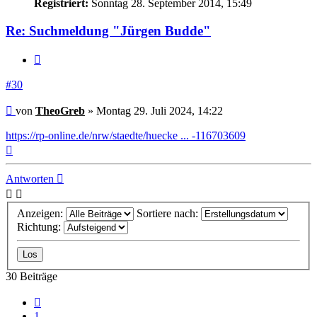
Registriert:
Sonntag 28. September 2014, 15:49
Re: Suchmeldung "Jürgen Budde"
Zitieren
#30
Beitrag
von
TheoGreb
»
Montag 29. Juli 2024, 14:22
https://rp-online.de/nrw/staedte/huecke ... -116703609
Nach
oben
Antworten
Anzeigen:
Sortiere nach:
Richtung:
30 Beiträge
Vorherige
1