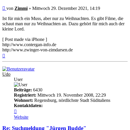
Beitrag
von
Zimmi
»
Mittwoch 29. Dezember 2021, 14:19
Ist für mich ein Muss, aber nur zu Weihnachten. Es gibt Filme, die
schaut man nur zu Weihnachten an. Dazu gehört für mich auch der
kleine Lord.
[ Post made via iPhone ]
http://www.contergan-info.de
http://www.zwinger-von-zimdarsen.de
Nach
oben
Udo
User
Beiträge:
6430
Registriert:
Mittwoch 19. November 2008, 22:29
Wohnort:
Regensburg, nördlichste Stadt Süditaliens
Kontaktdaten:
Kontaktdaten
von
Website
Udo
Re: Suchmeldung "Jürgen Budde"