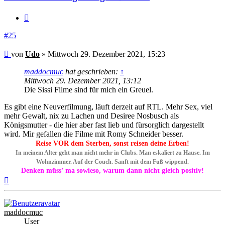
Zitieren
#25
Beitrag
von
Udo
»
Mittwoch 29. Dezember 2021, 15:23
maddocmuc
hat geschrieben:
↑
Mittwoch 29. Dezember 2021, 13:12
Die Sissi Filme sind für mich ein Greuel.
Es gibt eine Neuverfilmung, läuft derzeit auf RTL. Mehr Sex, viel
mehr Gewalt, nix zu Lachen und Desiree Nosbusch als
Königsmutter - die hier aber fast lieb und fürsorglich dargestellt
wird. Mir gefallen die Filme mit Romy Schneider besser.
Reise VOR dem Sterben, sonst reisen deine Erben!
In meinem Alter geht man nicht mehr in Clubs. Man eskaliert zu Hause. Im
Wohnzimmer. Auf der Couch. Sanft mit dem Fuß wippend.
Denken müss’ ma sowieso, warum dann nicht gleich positiv!
Nach
oben
maddocmuc
User