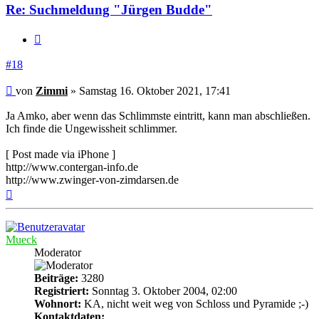
Re: Suchmeldung "Jürgen Budde"
Zitieren
#18
Beitrag
von
Zimmi
»
Samstag 16. Oktober 2021, 17:41
Ja Amko, aber wenn das Schlimmste eintritt, kann man abschließen.
Ich finde die Ungewissheit schlimmer.
[ Post made via iPhone ]
http://www.contergan-info.de
http://www.zwinger-von-zimdarsen.de
Nach
oben
Mueck
Moderator
Beiträge:
3280
Registriert:
Sonntag 3. Oktober 2004, 02:00
Wohnort:
KA, nicht weit weg von Schloss und Pyramide ;-)
Kontaktdaten: