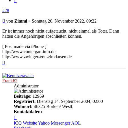
#28
Beitrag
von
Zimmi
»
Sonntag 20. November 2022, 09:22
Er ist immer noch nicht aufgetaucht, nicht einmal als Toter. Dann
hätten die Angehörigen abschließen können.
[ Post made via iPhone ]
http://www.contergan-info.de
http://www.zwinger-von-zimdarsen.de
Nach
oben
Frank62
Administrator
Beiträge:
12969
Registriert:
Dienstag 14. September 2004, 02:00
Wohnort:
46325 Borken/ Westf.
Kontaktdaten:
Kontaktdaten
von
ICQ
Website
Yahoo Messenger
AOL
Frank62