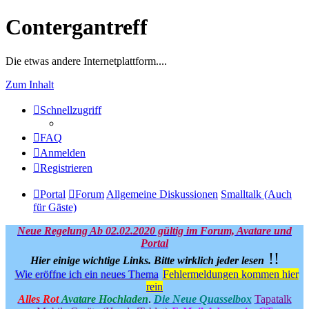
Contergantreff
Die etwas andere Internetplattform....
Zum Inhalt
Schnellzugriff
FAQ
Anmelden
Registrieren
Portal
Forum
Allgemeine Diskussionen
Smalltalk (Auch
für Gäste)
Neue Regelung Ab 02.02.2020 gültig im Forum, Avatare und
Portal
!!
Hier einige wichtige Links.
Bitte wirklich jeder lesen
Wie eröffne ich ein neues Thema
Fehlermeldungen kommen hier
rein
Alles Rot
Avatare Hochladen
.
Die Neue Quasselbox
Tapatalk