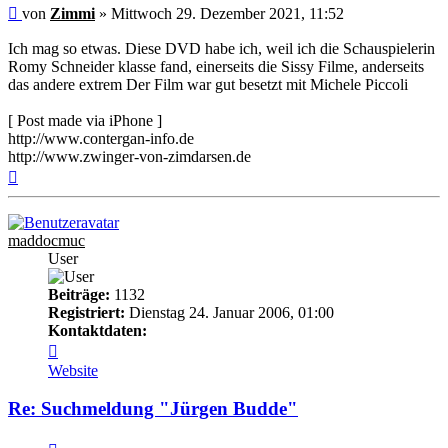
Beitrag
von
Zimmi
»
Mittwoch 29. Dezember 2021, 11:52
Ich mag so etwas. Diese DVD habe ich, weil ich die Schauspielerin
Romy Schneider klasse fand, einerseits die Sissy Filme, anderseits
das andere extrem Der Film war gut besetzt mit Michele Piccoli
[ Post made via iPhone ]
http://www.contergan-info.de
http://www.zwinger-von-zimdarsen.de
Nach
oben
maddocmuc
User
Beiträge:
1132
Registriert:
Dienstag 24. Januar 2006, 01:00
Kontaktdaten:
Kontaktdaten
von
Website
maddocmuc
Re: Suchmeldung "Jürgen Budde"
Zitieren