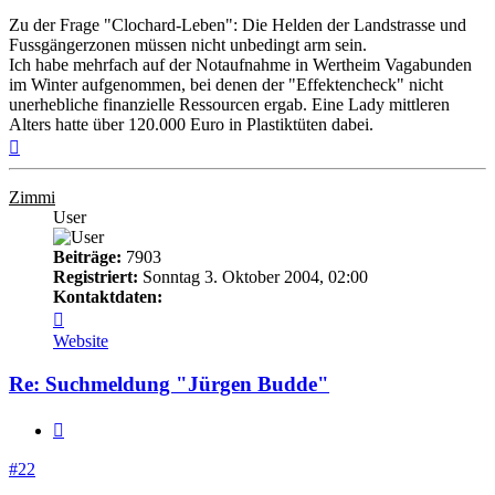
Zu der Frage "Clochard-Leben": Die Helden der Landstrasse und
Fussgängerzonen müssen nicht unbedingt arm sein.
Ich habe mehrfach auf der Notaufnahme in Wertheim Vagabunden
im Winter aufgenommen, bei denen der "Effektencheck" nicht
unerhebliche finanzielle Ressourcen ergab. Eine Lady mittleren
Alters hatte über 120.000 Euro in Plastiktüten dabei.
Nach
oben
Zimmi
User
Beiträge:
7903
Registriert:
Sonntag 3. Oktober 2004, 02:00
Kontaktdaten:
Kontaktdaten
von
Website
Zimmi
Re: Suchmeldung "Jürgen Budde"
Zitieren
#22