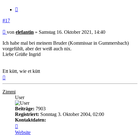
Zitieren
#17
Beitrag
von
elefantin
»
Samstag 16. Oktober 2021, 14:40
Ich habe mal bei meinem Bruder (Kommissar in Gummersbach)
vorgefühlt, aber der weiß auch nix.
Liebe Grüße Ingrid
Ett kütt, wie et kütt
Nach
oben
Zimmi
User
Beiträge:
7903
Registriert:
Sonntag 3. Oktober 2004, 02:00
Kontaktdaten:
Kontaktdaten
von
Website
Zimmi