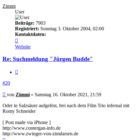
Zimmi
User
Beiträge:
7903
Registriert:
Sonntag 3. Oktober 2004, 02:00
Kontaktdaten:
Kontaktdaten
von
Website
Zimmi
Re: Suchmeldung "Jürgen Budde"
Zitieren
#20
Beitrag
von
Zimmi
»
Samstag 16. Oktober 2021, 21:59
Oder in Salzsäure aufgelöst, frei nach dem Film Trio infernal mit
Romy Schneider
[ Post made via iPhone ]
http://www.contergan-info.de
http://www.zwinger-von-zimdarsen.de
Nach