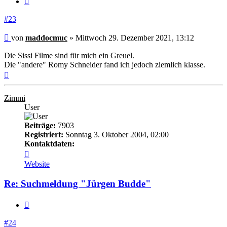
#23
Beitrag
von
maddocmuc
»
Mittwoch 29. Dezember 2021, 13:12
Die Sissi Filme sind für mich ein Greuel.
Die "andere" Romy Schneider fand ich jedoch ziemlich klasse.
Nach
oben
Zimmi
User
Beiträge:
7903
Registriert:
Sonntag 3. Oktober 2004, 02:00
Kontaktdaten:
Kontaktdaten
von
Website
Zimmi
Re: Suchmeldung "Jürgen Budde"
Zitieren
#24