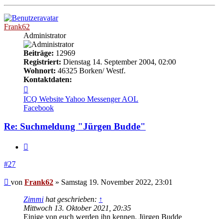
oben
Frank62
Administrator
Beiträge:
12969
Registriert:
Dienstag 14. September 2004, 02:00
Wohnort:
46325 Borken/ Westf.
Kontaktdaten:
Kontaktdaten
von
ICQ
Website
Yahoo Messenger
AOL
Frank62
Facebook
Re: Suchmeldung "Jürgen Budde"
Zitieren
#27
Beitrag
von
Frank62
»
Samstag 19. November 2022, 23:01
Zimmi
hat geschrieben:
↑
Mittwoch 13. Oktober 2021, 20:35
Einige von euch werden ihn kennen, Jürgen Budde