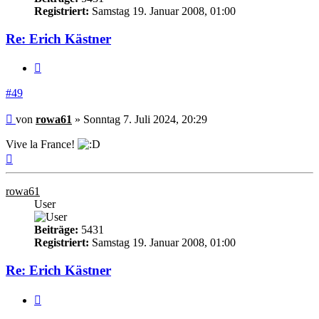
Registriert:
Samstag 19. Januar 2008, 01:00
Re: Erich Kästner
Zitieren
#49
Beitrag
von
rowa61
»
Sonntag 7. Juli 2024, 20:29
Vive la France!
Nach
oben
rowa61
User
Beiträge:
5431
Registriert:
Samstag 19. Januar 2008, 01:00
Re: Erich Kästner
Zitieren