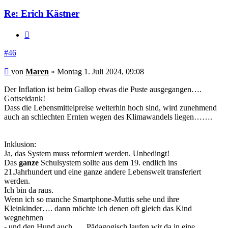
Re: Erich Kästner
Zitieren
#46
Beitrag
von
Maren
»
Montag 1. Juli 2024, 09:08
Der Inflation ist beim Gallop etwas die Puste ausgegangen….
Gottseidank!
Dass die Lebensmittelpreise weiterhin hoch sind, wird zunehmend
auch an schlechten Ernten wegen des Klimawandels liegen…….
Inklusion:
Ja, das System muss reformiert werden. Unbedingt!
Das
ganze
Schulsystem sollte aus dem 19. endlich ins
21.Jahrhundert und eine ganze andere Lebenswelt transferiert
werden.
Ich bin da raus.
Wenn ich so manche Smartphone-Muttis sehe und ihre
Kleinkinder…. dann möchte ich denen oft gleich das Kind
wegnehmen
- und den Hund auch….. Pädagogisch laufen wir da in eine