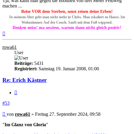
Tja, was kann man gegen die Blödheit von drei Meter Feldweg
machen ...
Reise VOR dem Sterben, sonst reisen deine Erben!
In meinem Alter geht man nicht mehr in Clubs. Man eskaliert zu Hause. Im
Wohnzimmer. Auf der Couch. Sanft mit dem Fuß wippend.
Denken müss’ ma sowieso, warum dann nicht gleich positiv!
Nach
oben
rowa61
User
Beiträge:
5431
Registriert:
Samstag 19. Januar 2008, 01:00
Re: Erich Kästner
Zitieren
#53
Beitrag
von
rowa61
»
Freitag 27. September 2024, 09:58
"
Im Glanz von Gloria
"