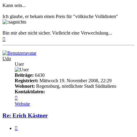
Kann sein...
Ich glaube, er bekam einen Preis für "völkische Vollidioten"
Bin mir aber nicht sicher. Vielleicht eine Verwechslung...
Nach
oben
Udo
User
Beiträge:
6430
Registriert:
Mittwoch 19. November 2008, 22:29
Wohnort:
Regensburg, nördlichste Stadt Süditaliens
Kontaktdaten:
Kontaktdaten
von
Website
Udo
Re: Erich Kästner
Zitieren