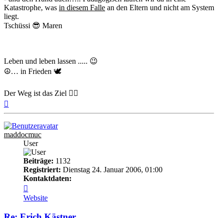
Katastrophe, was
in diesem Falle
an den Eltern und nicht am System
liegt.
Tschüssi 😎 Maren
Leben und leben lassen ..... 😉
☮️… in Frieden 🕊
Der Weg ist das Ziel 🚵‍♂️
Nach
oben
maddocmuc
User
Beiträge:
1132
Registriert:
Dienstag 24. Januar 2006, 01:00
Kontaktdaten:
Kontaktdaten
von
Website
maddocmuc
Re: Erich Kästner