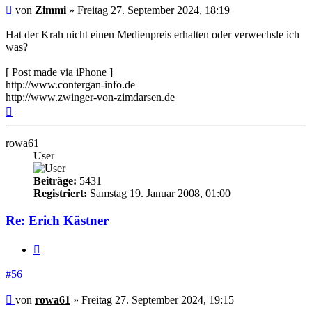
Beitrag
von
Zimmi
»
Freitag 27. September 2024, 18:19
Hat der Krah nicht einen Medienpreis erhalten oder verwechsle ich
was?
[ Post made via iPhone ]
http://www.contergan-info.de
http://www.zwinger-von-zimdarsen.de
Nach
oben
rowa61
User
Beiträge:
5431
Registriert:
Samstag 19. Januar 2008, 01:00
Re: Erich Kästner
Zitieren
#56
Beitrag
von
rowa61
»
Freitag 27. September 2024, 19:15