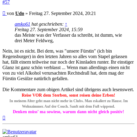
#57
Beitrag
von
Udo
»
Freitag 27. September 2024, 20:21
amko61
hat geschrieben:
↑
Freitag 27. September 2024, 15:59
das Meiste was der Verfasser da schreibt, ist dumm, wie
drei Meter Feldweg,
Nein, ist es nicht. Bei dem, was "unsere Fürstin" (ich bin
Regensburger) in den letzten Jahren so alles vom Stapel gelassen
hat, fällt einem teilweise nur noch der Kinnladen runter. Ihr einstiger
Glanz ist ganz schön verblasst ... Wenn man allerdings einen nicht
von zu viel Alkohol verursachten Rechtsdrall hat, dem mag der
Fürstin Gesülze natürlich gefallen.
Die Kommentare zum obigen Artikel sind übrigens auch lesenswert.
Reise VOR dem Sterben, sonst reisen deine Erben!
In meinem Alter geht man nicht mehr in Clubs. Man eskaliert zu Hause. Im
Wohnzimmer. Auf der Couch. Sanft mit dem Fuß wippend.
Denken müss’ ma sowieso, warum dann nicht gleich positiv!
Nach
oben