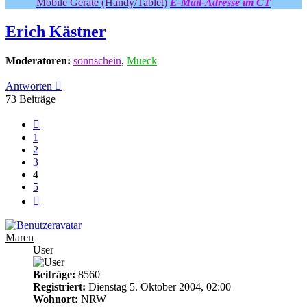
Mobile Geräte (Handy/Tablet)
E-Mail-Adresse im CT
Erich Kästner
Moderatoren:
sonnschein
,
Mueck
Antworten
73 Beiträge
Vorherige
1
2
3
4
5
Nächste
Maren
User
Beiträge:
8560
Registriert:
Dienstag 5. Oktober 2004, 02:00
Wohnort:
NRW