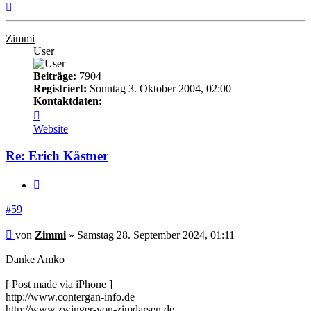
Nach
oben
Zimmi
User
Beiträge:
7904
Registriert:
Sonntag 3. Oktober 2004, 02:00
Kontaktdaten:
Kontaktdaten
von
Website
Zimmi
Re: Erich Kästner
Zitieren
#59
Beitrag
von
Zimmi
»
Samstag 28. September 2024, 01:11
Danke Amko
[ Post made via iPhone ]
http://www.contergan-info.de
http://www.zwinger-von-zimdarsen.de