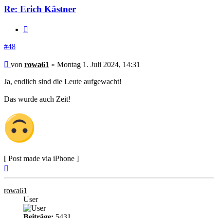
Re: Erich Kästner
Zitieren
#48
Beitrag
von
rowa61
»
Montag 1. Juli 2024, 14:31
Ja, endlich sind die Leute aufgewacht!
Das wurde auch Zeit!
[ Post made via iPhone ]
Nach
oben
rowa61
User
Beiträge:
5431