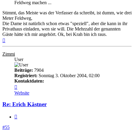
Feldweg machen ...
Stimmt, das Meiste was der Verfasser da schreibt, ist dumm, wie drei
Meter Feldweg,
Die Dame ist natürlich schon etwas "speziell", aber die kann in ihr
Privathaus einladen, wen sie will. Die Mehrzahl der genannten
Gäste hätte ich mir angehört. Ok, bei Krah bin ich raus.
Nach
oben
Zimmi
User
Beiträge:
7904
Registriert:
Sonntag 3. Oktober 2004, 02:00
Kontaktdaten:
Kontaktdaten
von
Website
Zimmi
Re: Erich Kästner
Zitieren
#55