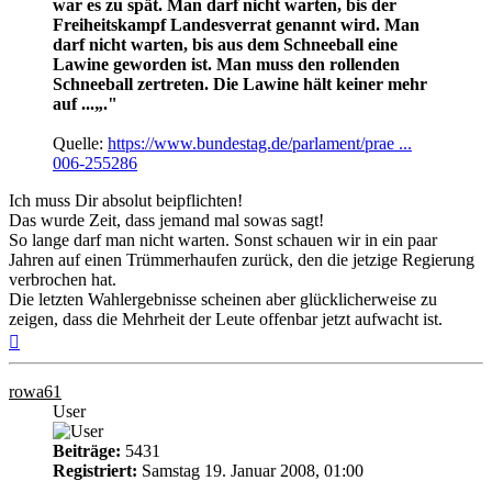
war es zu spät. Man darf nicht warten, bis der
Freiheitskampf Landesverrat genannt wird. Man
darf nicht warten, bis aus dem Schneeball eine
Lawine geworden ist. Man muss den rollenden
Schneeball zertreten. Die Lawine hält keiner mehr
auf ...„."
Quelle:
https://www.bundestag.de/parlament/prae ...
006-255286
Ich muss Dir absolut beipflichten!
Das wurde Zeit, dass jemand mal sowas sagt!
So lange darf man nicht warten. Sonst schauen wir in ein paar
Jahren auf einen Trümmerhaufen zurück, den die jetzige Regierung
verbrochen hat.
Die letzten Wahlergebnisse scheinen aber glücklicherweise zu
zeigen, dass die Mehrheit der Leute offenbar jetzt aufwacht ist.
Nach
oben
rowa61
User
Beiträge:
5431
Registriert:
Samstag 19. Januar 2008, 01:00