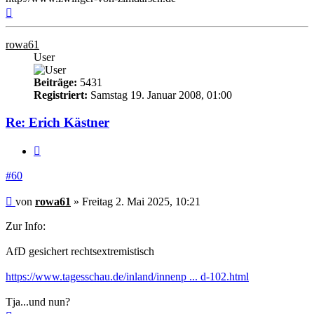
Nach
oben
rowa61
User
Beiträge:
5431
Registriert:
Samstag 19. Januar 2008, 01:00
Re: Erich Kästner
Zitieren
#60
Beitrag
von
rowa61
»
Freitag 2. Mai 2025, 10:21
Zur Info:
AfD gesichert rechtsextremistisch
https://www.tagesschau.de/inland/innenp ... d-102.html
Tja...und nun?
Nach