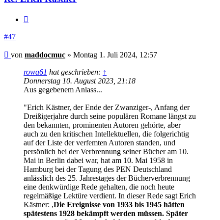
Zitieren
#47
Beitrag
von
maddocmuc
»
Montag 1. Juli 2024, 12:57
rowa61
hat geschrieben:
↑
Donnerstag 10. August 2023, 21:18
Aus gegebenem Anlass...
"Erich Kästner, der Ende der Zwanziger-, Anfang der
Dreißigerjahre durch seine populären Romane längst zu
den bekannten, prominenten Autoren gehörte, aber
auch zu den kritischen Intellektuellen, die folgerichtig
auf der Liste der verfemten Autoren standen, und
persönlich bei der Verbrennung seiner Bücher am 10.
Mai in Berlin dabei war, hat am 10. Mai 1958 in
Hamburg bei der Tagung des PEN Deutschland
anlässlich des 25. Jahrestages der Bücherverbrennung
eine denkwürdige Rede gehalten, die noch heute
regelmäßige Lektüre verdient. In dieser Rede sagt Erich
Kästner: ,
Die Ereignisse von 1933 bis 1945 hätten
spätestens 1928 bekämpft werden müssen. Später