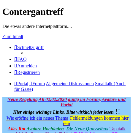
Contergantreff
Die etwas andere Internetplattform....
Zum Inhalt
Schnellzugriff
FAQ
Anmelden
Registrieren
Portal
Forum
Allgemeine Diskussionen
Smalltalk (Auch
für Gäste)
Neue Regelung Ab 02.02.2020 gültig im Forum, Avatare und
Portal
!!
Hier einige wichtige Links.
Bitte wirklich jeder lesen
Wie eröffne ich ein neues Thema
Fehlermeldungen kommen hier
rein
Alles Rot
Avatare Hochladen
.
Die Neue Quasselbox
Tapatalk