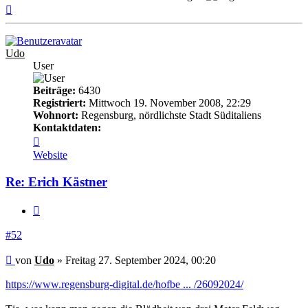
Nach
oben
Udo
User
Beiträge:
6430
Registriert:
Mittwoch 19. November 2008, 22:29
Wohnort:
Regensburg, nördlichste Stadt Süditaliens
Kontaktdaten:
Kontaktdaten
von
Website
Udo
Re: Erich Kästner
Zitieren
#52
Beitrag
von
Udo
»
Freitag 27. September 2024, 00:20
https://www.regensburg-digital.de/hofbe ... /26092024/