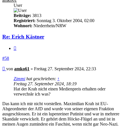
amko61
User
Beiträge:
3813
Registriert:
Sonntag 3. Oktober 2004, 02:00
Wohnort:
Niederrhein/NRW
Re: Erich Kästner
Zitieren
#58
Beitrag
von
amko61
»
Freitag 27. September 2024, 22:33
Zimmi
hat geschrieben:
↑
Freitag 27. September 2024, 18:19
Hat der Krah nicht einen Medienpreis erhalten oder
verwechsle ich was?
Das kann ich mir nicht vorstellen. Maximilian Krah ist EU-
Abgeordneter der AfD und wurde von seiner eigenen Fraktion
ausgeschlossen. Er ist ein lupenreiner Putinist und war in mehrere
Skandale verwickelt. Er gehört dem Höcke-Flügel an und ist in
meinen Augen zumindest ein Faschist, wenn nicht gar Neo-Nazi.