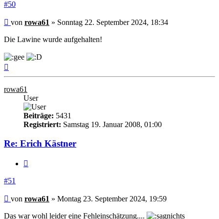
#50
Beitrag
von
rowa61
»
Sonntag 22. September 2024, 18:34
Die Lawine wurde aufgehalten!
Nach
oben
rowa61
User
Beiträge:
5431
Registriert:
Samstag 19. Januar 2008, 01:00
Re: Erich Kästner
Zitieren
#51
Beitrag
von
rowa61
»
Montag 23. September 2024, 19:59
Das war wohl leider eine Fehleinschätzung....