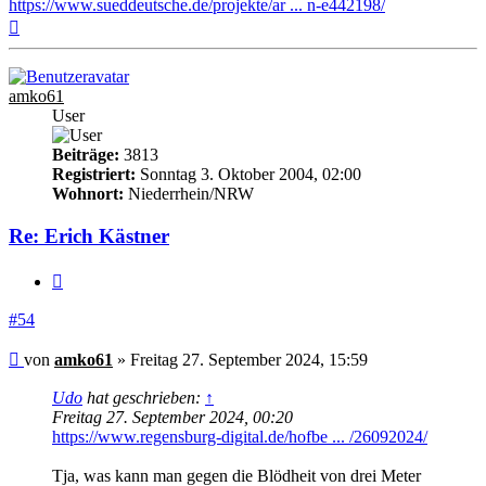
https://www.sueddeutsche.de/projekte/ar ... n-e442198/
Nach
oben
amko61
User
Beiträge:
3813
Registriert:
Sonntag 3. Oktober 2004, 02:00
Wohnort:
Niederrhein/NRW
Re: Erich Kästner
Zitieren
#54
Beitrag
von
amko61
»
Freitag 27. September 2024, 15:59
Udo
hat geschrieben:
↑
Freitag 27. September 2024, 00:20
https://www.regensburg-digital.de/hofbe ... /26092024/
Tja, was kann man gegen die Blödheit von drei Meter