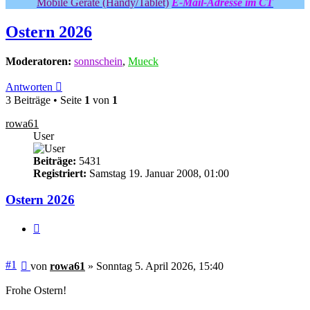
Mobile Geräte (Handy/Tablet)
E-Mail-Adresse im CT
Ostern 2026
Moderatoren:
sonnschein
,
Mueck
Antworten
3 Beiträge • Seite
1
von
1
rowa61
User
Beiträge:
5431
Registriert:
Samstag 19. Januar 2008, 01:00
Ostern 2026
Zitieren
Beitrag
#1
von
rowa61
»
Sonntag 5. April 2026, 15:40
Frohe Ostern!