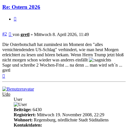
Re: Ostern 2026
Zitieren
Beitrag
#2
von
gretl
»
Mittwoch 8. April 2026, 11:49
Die Osterbotschaft hat zumindest im Moment den "alles
vernichtendenden US-Schlag" verhindert, wie man heut Morgen
erleichtert zu lesen und hören bekam. Wenn Herrn Trump jetzt bloß
nicht morgen schon wieder was anderes einfällt
Sage und schreibe 2 Wochen-Frist ... na denn ... man wird seh´n ...
gretl
Nach
oben
Udo
User
Beiträge:
6430
Registriert:
Mittwoch 19. November 2008, 22:29
Wohnort:
Regensburg, nördlichste Stadt Süditaliens
Kontaktdaten: