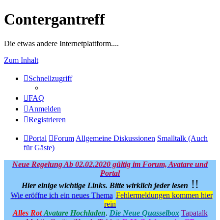
Contergantreff
Die etwas andere Internetplattform....
Zum Inhalt
Schnellzugriff
FAQ
Anmelden
Registrieren
Portal
Forum
Allgemeine Diskussionen
Smalltalk (Auch
für Gäste)
Neue Regelung Ab 02.02.2020 gültig im Forum, Avatare und
Portal
!!
Hier einige wichtige Links.
Bitte wirklich jeder lesen
Wie eröffne ich ein neues Thema
Fehlermeldungen kommen hier
rein
Alles Rot
Avatare Hochladen
.
Die Neue Quasselbox
Tapatalk