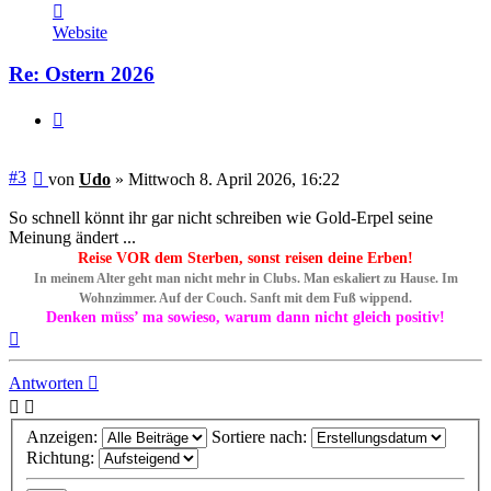
Kontaktdaten
von
Website
Udo
Re: Ostern 2026
Zitieren
Beitrag
#3
von
Udo
»
Mittwoch 8. April 2026, 16:22
So schnell könnt ihr gar nicht schreiben wie Gold-Erpel seine
Meinung ändert ...
Reise VOR dem Sterben, sonst reisen deine Erben!
In meinem Alter geht man nicht mehr in Clubs. Man eskaliert zu Hause. Im
Wohnzimmer. Auf der Couch. Sanft mit dem Fuß wippend.
Denken müss’ ma sowieso, warum dann nicht gleich positiv!
Nach
oben
Antworten
Anzeigen:
Sortiere nach:
Richtung: