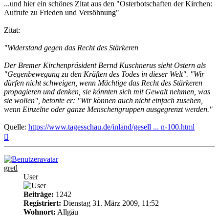
...und hier ein schönes Zitat aus den "Osterbotschaften der Kirchen:
Aufrufe zu Frieden und Versöhnung"
Zitat:
"Widerstand gegen das Recht des Stärkeren
Der Bremer Kirchenpräsident Bernd Kuschnerus sieht Ostern als
"Gegenbewegung zu den Kräften des Todes in dieser Welt". "Wir
dürfen nicht schweigen, wenn Mächtige das Recht des Stärkeren
propagieren und denken, sie könnten sich mit Gewalt nehmen, was
sie wollen", betonte er: "Wir können auch nicht einfach zusehen,
wenn Einzelne oder ganze Menschengruppen ausgegrenzt werden."
Quelle:
https://www.tagesschau.de/inland/gesell ... n-100.html
Nach
oben
gretl
User
Beiträge:
1242
Registriert:
Dienstag 31. März 2009, 11:52
Wohnort:
Allgäu