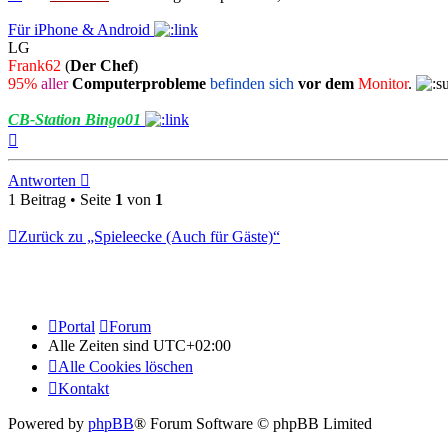
Für iPhone & Android
LG
Frank62
(
Der Chef
)
95%
aller
Computerprobleme
befinden sich
vor dem
Monitor
.
CB-Station Bingo01
Nach
oben
Antworten
1 Beitrag • Seite
1
von
1
Zurück zu „Spieleecke (Auch für Gäste)“
Portal
Forum
Alle Zeiten sind
UTC+02:00
Alle Cookies löschen
Kontakt
Powered by
phpBB
® Forum Software © phpBB Limited