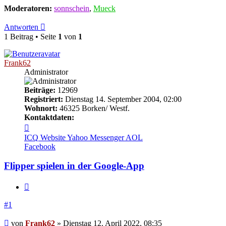
Moderatoren:
sonnschein
,
Mueck
Antworten
1 Beitrag • Seite
1
von
1
Frank62
Administrator
Beiträge:
12969
Registriert:
Dienstag 14. September 2004, 02:00
Wohnort:
46325 Borken/ Westf.
Kontaktdaten:
Kontaktdaten
von
ICQ
Website
Yahoo Messenger
AOL
Frank62
Facebook
Flipper spielen in der Google-App
Zitieren
#1
Beitrag
von
Frank62
»
Dienstag 12. April 2022, 08:35