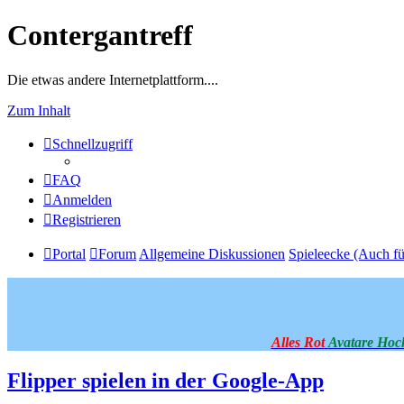
Contergantreff
Die etwas andere Internetplattform....
Zum Inhalt
Schnellzugriff
FAQ
Anmelden
Registrieren
Portal
Forum
Allgemeine Diskussionen
Spieleecke (Auch fü
Alles Rot
Avatare Hoc
Flipper spielen in der Google-App