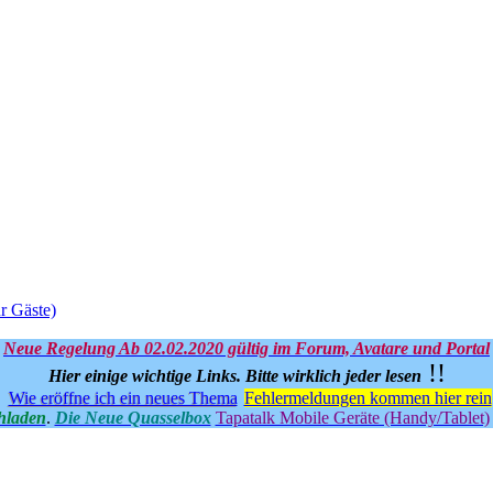
r Gäste)
Neue Regelung Ab 02.02.2020 gültig im Forum, Avatare und Portal
!!
Hier einige wichtige Links.
Bitte wirklich jeder lesen
Wie eröffne ich ein neues Thema
Fehlermeldungen kommen hier rein
hladen
.
Die Neue Quasselbox
Tapatalk Mobile Geräte (Handy/Tablet)