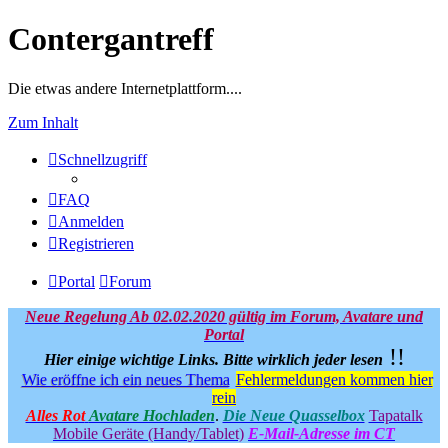
Contergantreff
Die etwas andere Internetplattform....
Zum Inhalt
Schnellzugriff
FAQ
Anmelden
Registrieren
Portal
Forum
Neue Regelung Ab 02.02.2020 gültig im Forum, Avatare und
Portal
!!
Hier einige wichtige Links.
Bitte wirklich jeder lesen
Wie eröffne ich ein neues Thema
Fehlermeldungen kommen hier
rein
Alles Rot
Avatare Hochladen
.
Die Neue Quasselbox
Tapatalk
Mobile Geräte (Handy/Tablet)
E-Mail-Adresse im CT