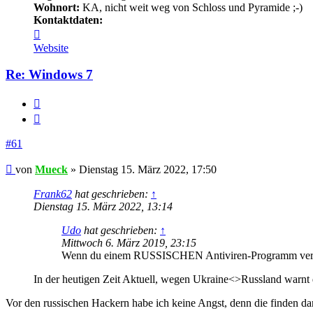
Wohnort:
KA, nicht weit weg von Schloss und Pyramide ;-)
Kontaktdaten:
Kontaktdaten
von
Website
Mueck
Re: Windows 7
Melden
Zitieren
#61
Beitrag
von
Mueck
»
Dienstag 15. März 2022, 17:50
Frank62
hat geschrieben:
↑
Dienstag 15. März 2022, 13:14
Udo
hat geschrieben:
↑
Mittwoch 6. März 2019, 23:15
Wenn du einem RUSSISCHEN Antiviren-Programm vertr
In der heutigen Zeit Aktuell, wegen Ukraine<>Russland warnt 
Vor den russischen Hackern habe ich keine Angst, denn die finden d