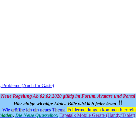
, Probleme (Auch für Gäste)
Neue Regelung Ab 02.02.2020 gültig im Forum, Avatare und Portal
!!
Hier einige wichtige Links.
Bitte wirklich jeder lesen
Wie eröffne ich ein neues Thema
Fehlermeldungen kommen hier rein
hladen
.
Die Neue Quasselbox
Tapatalk Mobile Geräte (Handy/Tablet)