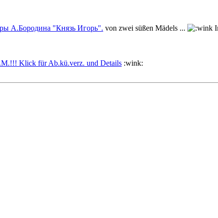
перы А.Бородина "Князь Игорь".
von zwei süßen Mädels ...
I
!! Klick für Ab.kü.verz. und Details
:wink: