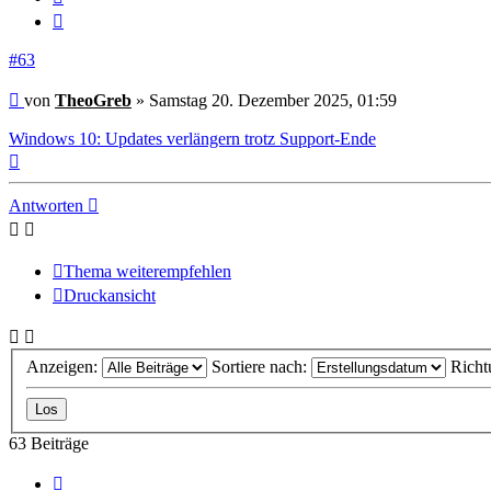
Zitieren
#63
Beitrag
von
TheoGreb
»
Samstag 20. Dezember 2025, 01:59
Windows 10: Updates verlängern trotz Support-Ende
Nach
oben
Antworten
Thema weiterempfehlen
Druckansicht
Anzeigen:
Sortiere nach:
Richt
63 Beiträge
Vorherige