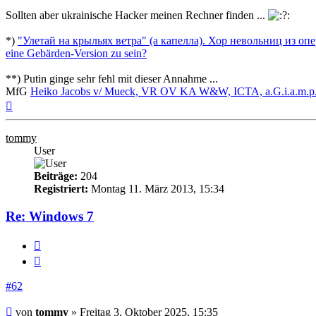
Sollten aber ukrainische Hacker meinen Rechner finden ...
*)
"Улетай на крыльях ветра" (а капелла). Хор невольниц из о
eine Gebärden-Version zu sein?
**) Putin ginge sehr fehl mit dieser Annahme ...
MfG
Heiko Jacobs v/ Mueck, VR OV KA W&W, ICTA, a.G.i.a.m.p.M.!
Nach
oben
tommy
User
Beiträge:
204
Registriert:
Montag 11. März 2013, 15:34
Re: Windows 7
Melden
Zitieren
#62
Beitrag
von
tommy
»
Freitag 3. Oktober 2025, 15:35