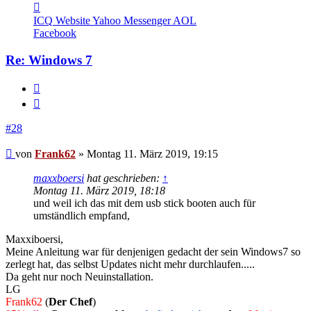
Kontaktdaten
von
ICQ
Website
Yahoo Messenger
AOL
Frank62
Facebook
Re: Windows 7
Melden
Zitieren
#28
Beitrag
von
Frank62
»
Montag 11. März 2019, 19:15
maxxboersi
hat geschrieben:
↑
Montag 11. März 2019, 18:18
und weil ich das mit dem usb stick booten auch für
umständlich empfand,
Maxxiboersi,
Meine Anleitung war für denjenigen gedacht der sein Windows7 so
zerlegt hat, das selbst Updates nicht mehr durchlaufen.....
Da geht nur noch Neuinstallation.
LG
Frank62
(
Der Chef
)