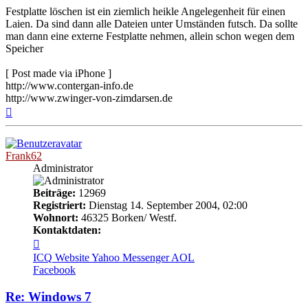
Festplatte löschen ist ein ziemlich heikle Angelegenheit für einen
Laien. Da sind dann alle Dateien unter Umständen futsch. Da sollte
man dann eine externe Festplatte nehmen, allein schon wegen dem
Speicher
[ Post made via iPhone ]
http://www.contergan-info.de
http://www.zwinger-von-zimdarsen.de
Nach
oben
Frank62
Administrator
Beiträge:
12969
Registriert:
Dienstag 14. September 2004, 02:00
Wohnort:
46325 Borken/ Westf.
Kontaktdaten:
Kontaktdaten
von
ICQ
Website
Yahoo Messenger
AOL
Frank62
Facebook
Re: Windows 7