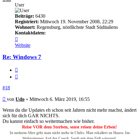
User
Beiträge:
6430
Registriert:
Mittwoch 19. November 2008, 22:29
Wohnort:
Regensburg, nördlichste Stadt Süditaliens
Kontaktdaten:
Kontaktdaten
von
Website
Udo
Re: Windows 7
Melden
Zitieren
#18
Beitrag
von
Udo
»
Mittwoch 6. März 2019, 16:55
Wenn du die Updates eh schon seit Jahren nicht mehr machst, ändert
sich für dich GAR NICHTS.
Du kannst einfach so weitermachen wie bisher.
Reise VOR dem Sterben, sonst reisen deine Erben!
In meinem Alter geht man nicht mehr in Clubs. Man eskaliert zu Hause. Im
Wohnzimmer. Auf der Couch. Sanft mit dem Fuß wippend.