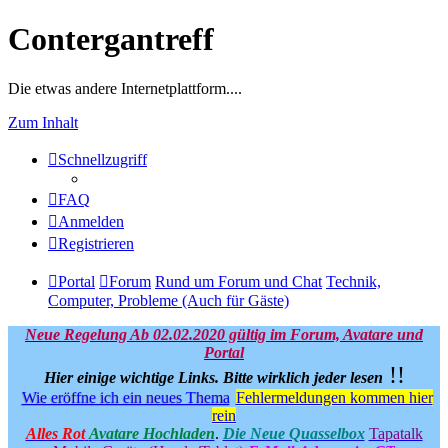
Contergantreff
Die etwas andere Internetplattform....
Zum Inhalt
Schnellzugriff
FAQ
Anmelden
Registrieren
Portal
Forum
Rund um Forum und Chat
Technik,
Computer, Probleme (Auch für Gäste)
Neue Regelung Ab 02.02.2020 gültig im Forum, Avatare und
Portal
!!
Hier einige wichtige Links.
Bitte wirklich jeder lesen
Wie eröffne ich ein neues Thema
Fehlermeldungen kommen hier
rein
Alles Rot
Avatare Hochladen
.
Die Neue Quasselbox
Tapatalk