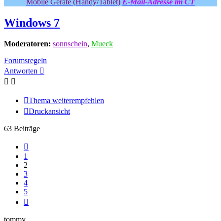
Mobile Geräte (Handy/Tablet)
E-Mail-Adresse im CT
Windows 7
Moderatoren:
sonnschein
,
Mueck
Forumsregeln
Antworten
Thema weiterempfehlen
Druckansicht
63 Beiträge
Vorherige
1
2
3
4
5
Nächste
tommy