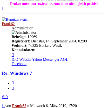
Denken müss’ ma sowieso, warum dann nicht gleich positiv!
Nach
oben
Frank62
Administrator
Beiträge:
12969
Registriert:
Dienstag 14. September 2004, 02:00
Wohnort:
46325 Borken/ Westf.
Kontaktdaten:
Kontaktdaten
von
ICQ
Website
Yahoo Messenger
AOL
Frank62
Facebook
Re: Windows 7
Melden
Zitieren
#19
Beitrag
von
Frank62
»
Mittwoch 6. März 2019, 17:20