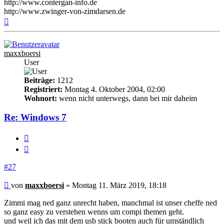
http://www.contergan-info.de
http://www.zwinger-von-zimdarsen.de
Nach
oben
maxxboersi
User
Beiträge:
1212
Registriert:
Montag 4. Oktober 2004, 02:00
Wohnort:
wenn nicht unterwegs, dann bei mir daheim
Re: Windows 7
Melden
Zitieren
#27
Beitrag
von
maxxboersi
»
Montag 11. März 2019, 18:18
Zimmi mag ned ganz unrecht haben, manchmal ist unser cheffe ned
so ganz easy zu verstehen wenns um compi themen geht.
und weil ich das mit dem usb stick booten auch für umständlich