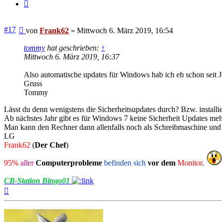
Zitieren
Beitrag
#17
von
Frank62
»
Mittwoch 6. März 2019, 16:54
tommy
hat geschrieben:
↑
Mittwoch 6. März 2019, 16:37
Also automatische updates für Windows hab ich eh schon seit Ja
Gruss
Tommy
Lässt du denn wenigstens die Sicherheitsupdates durch? Bzw. install
Ab nächstes Jahr gibt es für Windows 7 keine Sicherheit Updates mehr
Man kann den Rechner dann allenfalls noch als Schreibmaschine und a
LG
Frank62
(
Der Chef
)
95%
aller
Computerprobleme
befinden sich
vor dem
Monitor
.
CB-Station Bingo01
Nach
oben