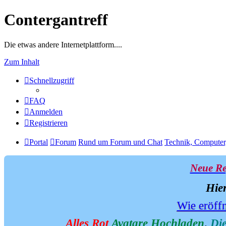
Contergantreff
Die etwas andere Internetplattform....
Zum Inhalt
Schnellzugriff
FAQ
Anmelden
Registrieren
Portal
Forum
Rund um Forum und Chat
Technik, Computer
Neue Re
Hier
Wie eröff
Alles Rot
Avatare Hochladen
.
Di