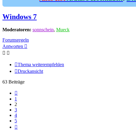
Windows 7
Moderatoren:
sonnschein
,
Mueck
Forumsregeln
Antworten
Thema weiterempfehlen
Druckansicht
63 Beiträge
Vorherige
1
2
3
4
5
Nächste