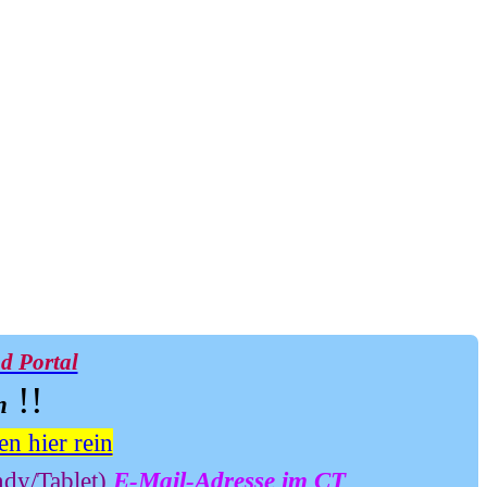
d Portal
!!
n
 hier rein
dy/Tablet)
E-Mail-Adresse im CT