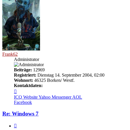
Frank62
Administrator
Beiträge:
12969
Registriert:
Dienstag 14. September 2004, 02:00
Wohnort:
46325 Borken/ Westf.
Kontaktdaten:
Kontaktdaten
von
ICQ
Website
Yahoo Messenger
AOL
Frank62
Facebook
Re: Windows 7
Melden