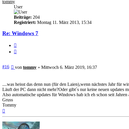
tommy
User
Beiträge:
204
Registriert:
Montag 11. März 2013, 15:34
Re: Windows 7
Melden
Zitieren
Beitrag
#16
von
tommy
»
Mittwoch 6. März 2019, 16:37
....was heisst das denn nun (für den Laien),wenn nächstes Jahr für
Läuft der PC dann nicht mehr?Oder gibt´s nur keine neuen updates 
Also automatische updates für Windows hab ich eh schon seit Jahren ab
Gruss
Tommy
Nach
oben