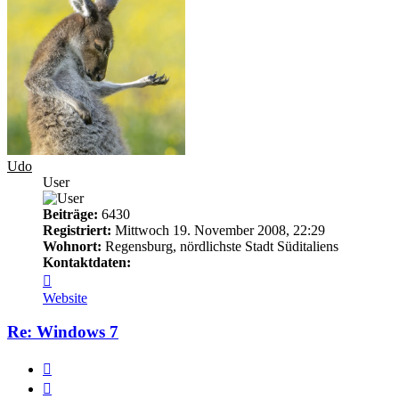
Udo
User
Beiträge:
6430
Registriert:
Mittwoch 19. November 2008, 22:29
Wohnort:
Regensburg, nördlichste Stadt Süditaliens
Kontaktdaten:
Kontaktdaten
von
Website
Udo
Re: Windows 7
Melden
Zitieren