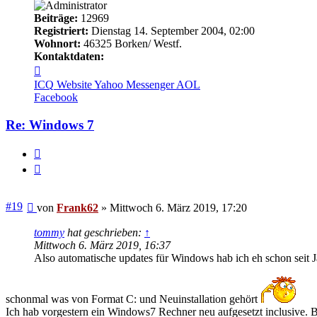
Beiträge:
12969
Registriert:
Dienstag 14. September 2004, 02:00
Wohnort:
46325 Borken/ Westf.
Kontaktdaten:
Kontaktdaten
von
ICQ
Website
Yahoo Messenger
AOL
Frank62
Facebook
Re: Windows 7
Melden
Zitieren
Beitrag
#19
von
Frank62
»
Mittwoch 6. März 2019, 17:20
tommy
hat geschrieben:
↑
Mittwoch 6. März 2019, 16:37
Also automatische updates für Windows hab ich eh schon seit Ja
schonmal was von Format C: und Neuinstallation gehört
Ich hab vorgestern ein Windows7 Rechner neu aufgesetzt inclusive. 