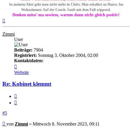
In meinem Alter geht man nicht mehr in Clubs. Man eskaliert zu Hause. Im
Wohnzimmer. Auf der Couch. Sanft mit dem Fuß wippend.
Denken müss’ ma sowieso, warum dann nicht gleich positiv!
Nach
oben
Zimmi
User
Beiträge:
7904
Registriert:
Sonntag 3. Oktober 2004, 02:00
Kontaktdaten:
Kontaktdaten
von
Website
Zimmi
Re: Kobinet klemmt
Melden
Zitieren
#5
Beitrag
von
Zimmi
»
Mittwoch 8. November 2023, 09:11