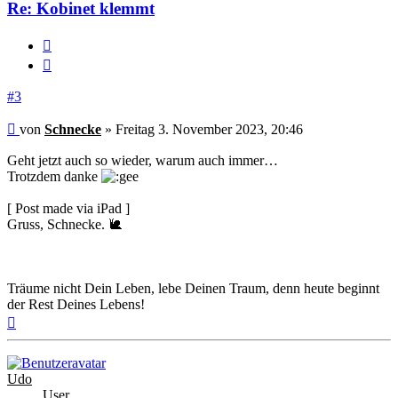
Re: Kobinet klemmt
Melden
Zitieren
#3
Beitrag
von
Schnecke
»
Freitag 3. November 2023, 20:46
Geht jetzt auch so wieder, warum auch immer…
Trotzdem danke
[ Post made via iPad ]
Gruss, Schnecke. 🐌
Träume nicht Dein Leben, lebe Deinen Traum, denn heute beginnt
der Rest Deines Lebens!
Nach
oben
Udo
User