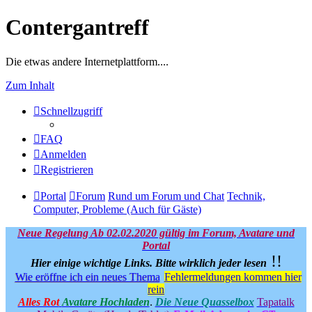
Contergantreff
Die etwas andere Internetplattform....
Zum Inhalt
Schnellzugriff
FAQ
Anmelden
Registrieren
Portal
Forum
Rund um Forum und Chat
Technik,
Computer, Probleme (Auch für Gäste)
Neue Regelung Ab 02.02.2020 gültig im Forum, Avatare und
Portal
!!
Hier einige wichtige Links.
Bitte wirklich jeder lesen
Wie eröffne ich ein neues Thema
Fehlermeldungen kommen hier
rein
Alles Rot
Avatare Hochladen
.
Die Neue Quasselbox
Tapatalk