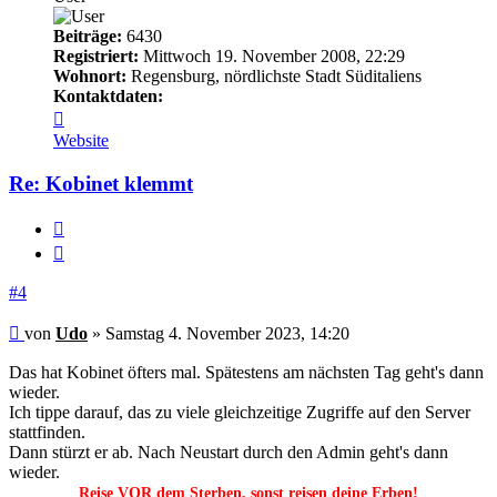
Beiträge:
6430
Registriert:
Mittwoch 19. November 2008, 22:29
Wohnort:
Regensburg, nördlichste Stadt Süditaliens
Kontaktdaten:
Kontaktdaten
von
Website
Udo
Re: Kobinet klemmt
Melden
Zitieren
#4
Beitrag
von
Udo
»
Samstag 4. November 2023, 14:20
Das hat Kobinet öfters mal. Spätestens am nächsten Tag geht's dann
wieder.
Ich tippe darauf, das zu viele gleichzeitige Zugriffe auf den Server
stattfinden.
Dann stürzt er ab. Nach Neustart durch den Admin geht's dann
wieder.
Reise VOR dem Sterben, sonst reisen deine Erben!