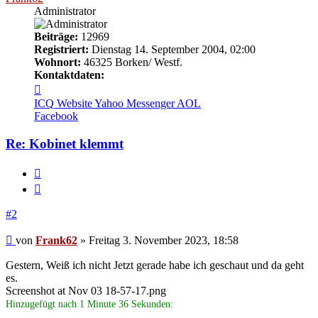
Administrator
Beiträge:
12969
Registriert:
Dienstag 14. September 2004, 02:00
Wohnort:
46325 Borken/ Westf.
Kontaktdaten:
Kontaktdaten
von
ICQ
Website
Yahoo Messenger
AOL
Frank62
Facebook
Re: Kobinet klemmt
Melden
Zitieren
#2
Beitrag
von
Frank62
»
Freitag 3. November 2023, 18:58
Gestern, Weiß ich nicht Jetzt gerade habe ich geschaut und da geht
es.
Screenshot at Nov 03 18-57-17.png
Hinzugefügt nach 1 Minute 36 Sekunden: