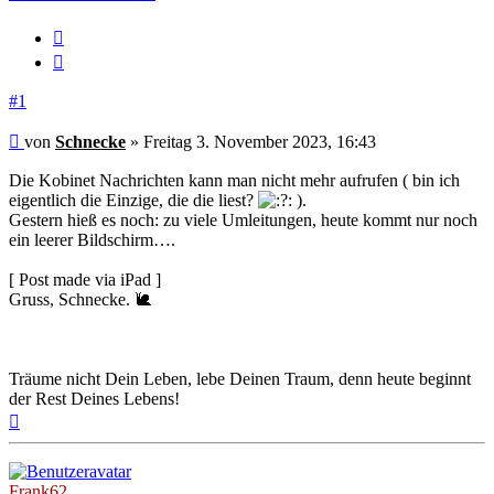
Melden
Zitieren
#1
Beitrag
von
Schnecke
»
Freitag 3. November 2023, 16:43
Die Kobinet Nachrichten kann man nicht mehr aufrufen ( bin ich
eigentlich die Einzige, die die liest?
).
Gestern hieß es noch: zu viele Umleitungen, heute kommt nur noch
ein leerer Bildschirm….
[ Post made via iPad ]
Gruss, Schnecke. 🐌
Träume nicht Dein Leben, lebe Deinen Traum, denn heute beginnt
der Rest Deines Lebens!
Nach
oben
Frank62