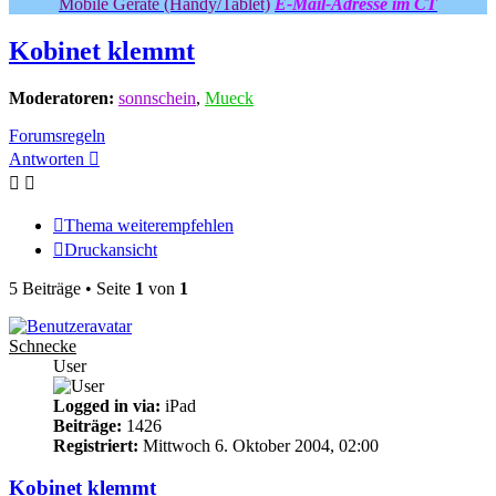
Mobile Geräte (Handy/Tablet)
E-Mail-Adresse im CT
Kobinet klemmt
Moderatoren:
sonnschein
,
Mueck
Forumsregeln
Antworten
Thema weiterempfehlen
Druckansicht
5 Beiträge • Seite
1
von
1
Schnecke
User
Logged in via:
iPad
Beiträge:
1426
Registriert:
Mittwoch 6. Oktober 2004, 02:00
Kobinet klemmt