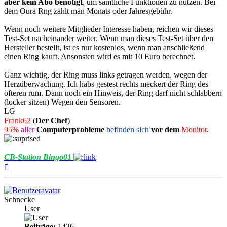
aber kein Abo benötigt
, um sämtliche Funktionen zu nutzen. Bei
dem Oura Rng zahlt man Monats oder Jahresgebühr.
Wenn noch weitere Mitglieder Interesse haben, reichen wir dieses
Test-Set nacheinander weiter. Wenn man dieses Test-Set über den
Hersteller bestellt, ist es nur kostenlos, wenn man anschließend
einen Ring kauft. Ansonsten wird es mit 10 Euro berechnet.
Ganz wichtig, der Ring muss links getragen werden, wegen der
Herzüberwachung. Ich habs gestest rechts meckert der Ring des
öfteren rum. Dann noch ein Hinweis, der Ring darf nicht schlabbern
(locker sitzen) Wegen den Sensoren.
LG
Frank62
(
Der Chef
)
95%
aller
Computerprobleme
befinden sich
vor dem
Monitor
.
CB-Station Bingo01
Nach
oben
Schnecke
User
Beiträge:
1426