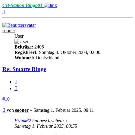
CB-Station Bingo01
Nach
oben
sooner
User
Beiträge:
2405
Registriert:
Sonntag 3. Oktober 2004, 02:00
Wohnort:
Deutschland
Re: Smarte Ringe
Melden
Zitieren
#10
Beitrag
von
sooner
»
Samstag 1. Februar 2025, 09:11
Frank62
hat geschrieben:
↑
Samstag 1. Februar 2025, 08:55