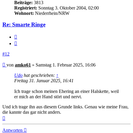
Beiträge:
3813
Registriert:
Sonntag 3. Oktober 2004, 02:00
Wohnort:
Niederrhein/NRW
Re: Smarte Ringe
Melden
Zitieren
#12
Beitrag
von
amko61
»
Samstag 1. Februar 2025, 16:06
Udo
hat geschrieben:
↑
Freitag 31. Januar 2025, 16:41
Ich trage schon meinen Ehering an einer Halskette, weil
er mich an der Hand stört und nervt.
Und ich trage ihn aus diesem Grunde links. Genau wie meine Frau,
die kannte das gar nicht anders.
Nach
oben
Antworten