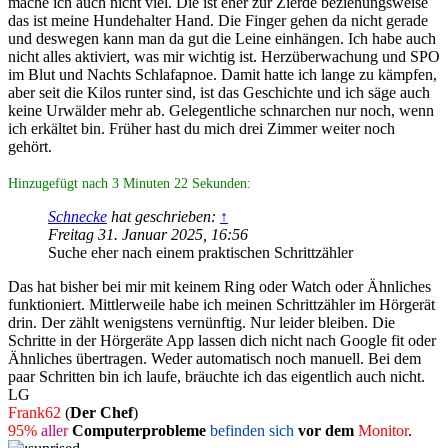
mache ich auch nicht viel. Die ist eher zur Zierde beziehungsweise
das ist meine Hundehalter Hand. Die Finger gehen da nicht gerade
und deswegen kann man da gut die Leine einhängen. Ich habe auch
nicht alles aktiviert, was mir wichtig ist. Herzüberwachung und SPO
im Blut und Nachts Schlafapnoe. Damit hatte ich lange zu kämpfen,
aber seit die Kilos runter sind, ist das Geschichte und ich säge auch
keine Urwälder mehr ab. Gelegentliche schnarchen nur noch, wenn
ich erkältet bin. Früher hast du mich drei Zimmer weiter noch
gehört.
Hinzugefügt nach 3 Minuten 22 Sekunden:
Schnecke
hat geschrieben:
↑
Freitag 31. Januar 2025, 16:56
Suche eher nach einem praktischen Schrittzähler
Das hat bisher bei mir mit keinem Ring oder Watch oder Ähnliches
funktioniert. Mittlerweile habe ich meinen Schrittzähler im Hörgerät
drin. Der zählt wenigstens vernünftig. Nur leider bleiben. Die
Schritte in der Hörgeräte App lassen dich nicht nach Google fit oder
Ähnliches übertragen. Weder automatisch noch manuell. Bei dem
paar Schritten bin ich laufe, bräuchte ich das eigentlich auch nicht.
LG
Frank62
(
Der Chef
)
95%
aller
Computerprobleme
befinden sich
vor dem
Monitor
.