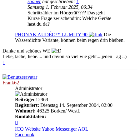
sooner
hat geschrieben:
↑
Samstag 1. Februar 2025, 06:34
Schrittzähler im Hörgerät???? Das geht
Kurze Frage zwischendrin: Welche Geräte
hast du da?
PHONAK AUDÉO™ LUMITY 90
Die
Wasserdichte Variante, können beim regen drin bleiben.
Danke und schönes WE
Lebe, lache, liebe.... und davon so viel wie geht....jeden Tag :-)
Nach
oben
Frank62
Administrator
Beiträge:
12969
Registriert:
Dienstag 14. September 2004, 02:00
Wohnort:
46325 Borken/ Westf.
Kontaktdaten:
Kontaktdaten
von
ICQ
Website
Yahoo Messenger
AOL
Frank62
Facebook