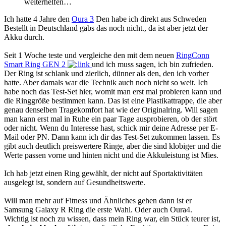
weiterhelfen…
Ich hatte 4 Jahre den
Oura 3
Den habe ich direkt aus Schweden
Bestellt in Deutschland gabs das noch nicht., da ist aber jetzt der
Akku durch.
Seit 1 Woche teste und vergleiche den mit dem neuen
RingConn
Smart Ring GEN 2
und ich muss sagen, ich bin zufrieden.
Der Ring ist schlank und zierlich, dünner als den, den ich vorher
hatte. Aber damals war die Technik auch noch nicht so weit. Ich
habe noch das Test-Set hier, womit man erst mal probieren kann und
die Ringgröße bestimmen kann. Das ist eine Plastikattrappe, die aber
genau denselben Tragekomfort hat wie der Originalring. Will sagen
man kann erst mal in Ruhe ein paar Tage ausprobieren, ob der stört
oder nicht. Wenn du Interesse hast, schick mir deine Adresse per E-
Mail oder PN. Dann kann ich dir das Test-Set zukommen lassen. Es
gibt auch deutlich preiswertere Ringe, aber die sind klobiger und die
Werte passen vorne und hinten nicht und die Akkuleistung ist Mies.
Ich hab jetzt einen Ring gewählt, der nicht auf Sportaktivitäten
ausgelegt ist, sondern auf Gesundheitswerte.
Will man mehr auf Fitness und Ähnliches gehen dann ist er
Samsung Galaxy R Ring die erste Wahl. Oder auch Oura4.
Wichtig ist noch zu wissen, dass mein Ring war, ein Stück teurer ist,