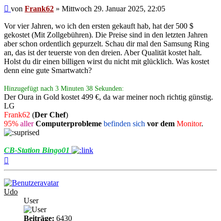
Beitrag
von
Frank62
»
Mittwoch 29. Januar 2025, 22:05
Vor vier Jahren, wo ich den ersten gekauft hab, hat der 500 $
gekostet (Mit Zollgebühren). Die Preise sind in den letzten Jahren
aber schon ordentlich gepurzelt. Schau dir mal den Samsung Ring
an, das ist der teuerste von den dreien. Aber Qualität kostet halt.
Holst du dir einen billigen wirst du nicht mit glücklich. Was kostet
denn eine gute Smartwatch?
Hinzugefügt nach 3 Minuten 38 Sekunden:
Der Oura in Gold kostet 499 €, da war meiner noch richtig günstig.
LG
Frank62
(
Der Chef
)
95%
aller
Computerprobleme
befinden sich
vor dem
Monitor
.
CB-Station Bingo01
Nach
oben
Udo
User
Beiträge:
6430