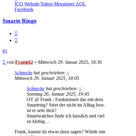
von
ICQ
Website
Yahoo Messenger
AOL
Frank62
Facebook
Smarte Ringe
Melden
Zitieren
#1
Beitrag
von
Frank62
»
Mittwoch 29. Januar 2025, 18:30
Schnecke
hat geschrieben:
↑
Mittwoch 29. Januar 2025, 18:05
Schnecke
hat geschrieben:
↑
Sonntag 26. Januar 2025, 19:45
OT @ Frank : Funktioniert das mit dem
Smartring? Stört der nicht im Alltag bzw.
ist er sehr dick?
Smartwatches finde ich hässlich und viel
zu klobig…
Frank, kannst du etwas dazu sagen? Würde mir