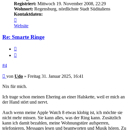
Registriert:
Mittwoch 19. November 2008, 22:29
Wohnort:
Regensburg, nördlichste Stadt Süditaliens
Kontaktdaten:
Kontaktdaten
von
Website
Udo
Re: Smarte Ringe
Melden
Zitieren
#4
Beitrag
von
Udo
»
Freitag 31. Januar 2025, 16:41
Nix für mich.
Ich trage schon meinen Ehering an einer Halskette, weil er mich an
der Hand stört und nervt.
Auch wenn meine Apple Watch 8 etwas klobig ist, ich möchte sie
nicht mehr missen. Sie kann alles, was der Ring kann. Zusätzlich
kann ich damit bezahlen, meine Wohnungstüre aufsperren,
telefonieren, Messages lesen und beantworten und Musik hören. Zu