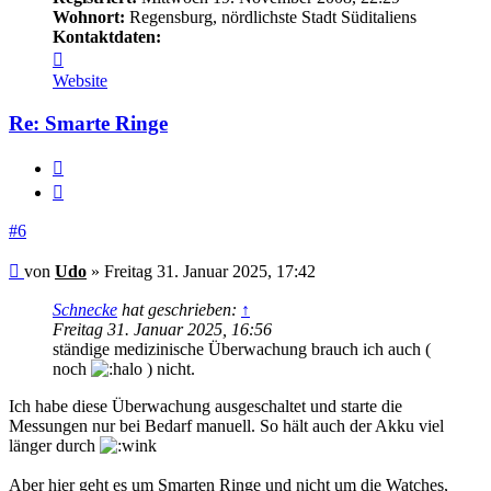
Wohnort:
Regensburg, nördlichste Stadt Süditaliens
Kontaktdaten:
Kontaktdaten
von
Website
Udo
Re: Smarte Ringe
Melden
Zitieren
#6
Beitrag
von
Udo
»
Freitag 31. Januar 2025, 17:42
Schnecke
hat geschrieben:
↑
Freitag 31. Januar 2025, 16:56
ständige medizinische Überwachung brauch ich auch (
noch
) nicht.
Ich habe diese Überwachung ausgeschaltet und starte die
Messungen nur bei Bedarf manuell. So hält auch der Akku viel
länger durch
Aber hier geht es um Smarten Ringe und nicht um die Watches,