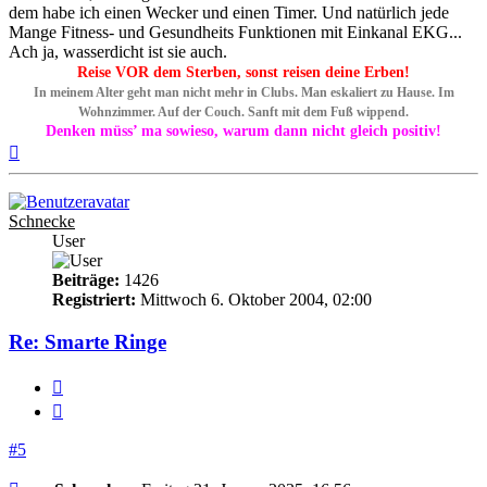
dem habe ich einen Wecker und einen Timer. Und natürlich jede
Mange Fitness- und Gesundheits Funktionen mit Einkanal EKG...
Ach ja, wasserdicht ist sie auch.
Reise VOR dem Sterben, sonst reisen deine Erben!
In meinem Alter geht man nicht mehr in Clubs. Man eskaliert zu Hause. Im
Wohnzimmer. Auf der Couch. Sanft mit dem Fuß wippend.
Denken müss’ ma sowieso, warum dann nicht gleich positiv!
Nach
oben
Schnecke
User
Beiträge:
1426
Registriert:
Mittwoch 6. Oktober 2004, 02:00
Re: Smarte Ringe
Melden
Zitieren
#5
Beitrag