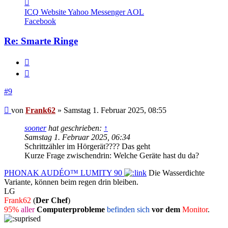
Kontaktdaten
von
ICQ
Website
Yahoo Messenger
AOL
Frank62
Facebook
Re: Smarte Ringe
Melden
Zitieren
#9
Beitrag
von
Frank62
»
Samstag 1. Februar 2025, 08:55
sooner
hat geschrieben:
↑
Samstag 1. Februar 2025, 06:34
Schrittzähler im Hörgerät???? Das geht
Kurze Frage zwischendrin: Welche Geräte hast du da?
PHONAK AUDÉO™ LUMITY 90
Die Wasserdichte
Variante, können beim regen drin bleiben.
LG
Frank62
(
Der Chef
)
95%
aller
Computerprobleme
befinden sich
vor dem
Monitor
.