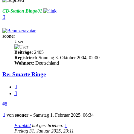
CB-Station Bingo01
Nach
oben
sooner
User
Beiträge:
2405
Registriert:
Sonntag 3. Oktober 2004, 02:00
Wohnort:
Deutschland
Re: Smarte Ringe
Melden
Zitieren
#8
Beitrag
von
sooner
»
Samstag 1. Februar 2025, 06:34
Frank62
hat geschrieben:
↑
Freitag 31. Januar 2025, 23:11