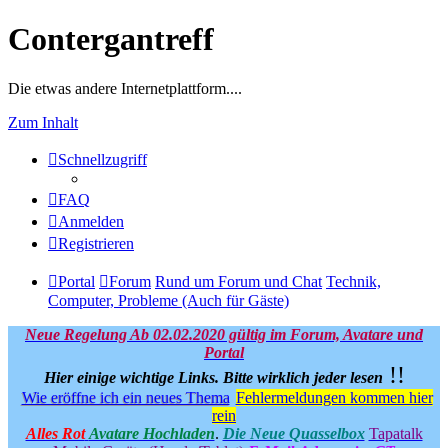
Contergantreff
Die etwas andere Internetplattform....
Zum Inhalt
Schnellzugriff
FAQ
Anmelden
Registrieren
Portal
Forum
Rund um Forum und Chat
Technik,
Computer, Probleme (Auch für Gäste)
Neue Regelung Ab 02.02.2020 gültig im Forum, Avatare und
Portal
!!
Hier einige wichtige Links.
Bitte wirklich jeder lesen
Wie eröffne ich ein neues Thema
Fehlermeldungen kommen hier
rein
Alles Rot
Avatare Hochladen
.
Die Neue Quasselbox
Tapatalk