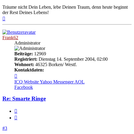
Träume nicht Dein Leben, lebe Deinen Traum, denn heute beginnt
der Rest Deines Lebens!
Nach
oben
Frank62
Administrator
Beiträge:
12969
Registriert:
Dienstag 14. September 2004, 02:00
Wohnort:
46325 Borken/ Westf.
Kontaktdaten:
Kontaktdaten
von
ICQ
Website
Yahoo Messenger
AOL
Frank62
Facebook
Re: Smarte Ringe
Melden
Zitieren
#3