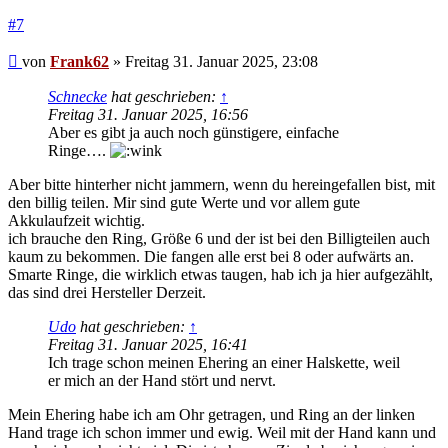
#7
Beitrag
von
Frank62
»
Freitag 31. Januar 2025, 23:08
Schnecke
hat geschrieben:
↑
Freitag 31. Januar 2025, 16:56
Aber es gibt ja auch noch günstigere, einfache
Ringe….
Aber bitte hinterher nicht jammern, wenn du hereingefallen bist, mit
den billig teilen. Mir sind gute Werte und vor allem gute
Akkulaufzeit wichtig.
ich brauche den Ring, Größe 6 und der ist bei den Billigteilen auch
kaum zu bekommen. Die fangen alle erst bei 8 oder aufwärts an.
Smarte Ringe, die wirklich etwas taugen, hab ich ja hier aufgezählt,
das sind drei Hersteller Derzeit.
Udo
hat geschrieben:
↑
Freitag 31. Januar 2025, 16:41
Ich trage schon meinen Ehering an einer Halskette, weil
er mich an der Hand stört und nervt.
Mein Ehering habe ich am Ohr getragen, und Ring an der linken
Hand trage ich schon immer und ewig. Weil mit der Hand kann und