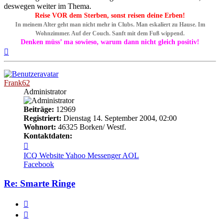
deswegen weiter im Thema.
Reise VOR dem Sterben, sonst reisen deine Erben!
In meinem Alter geht man nicht mehr in Clubs. Man eskaliert zu Hause. Im
Wohnzimmer. Auf der Couch. Sanft mit dem Fuß wippend.
Denken müss’ ma sowieso, warum dann nicht gleich positiv!
Nach
oben
Frank62
Administrator
Beiträge:
12969
Registriert:
Dienstag 14. September 2004, 02:00
Wohnort:
46325 Borken/ Westf.
Kontaktdaten:
Kontaktdaten
von
ICQ
Website
Yahoo Messenger
AOL
Frank62
Facebook
Re: Smarte Ringe
Melden
Zitieren