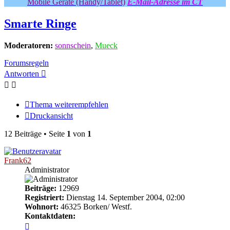
Mobile Geräte (Handy/Tablet)
E-Mail-Adresse im CT
Smarte Ringe
Moderatoren:
sonnschein
,
Mueck
Forumsregeln
Antworten
Thema weiterempfehlen
Druckansicht
12 Beiträge • Seite
1
von
1
Frank62
Administrator
Beiträge:
12969
Registriert:
Dienstag 14. September 2004, 02:00
Wohnort:
46325 Borken/ Westf.
Kontaktdaten:
Kontaktdaten