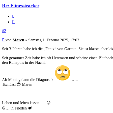
Re: Fitnesstracker
Melden
Zitieren
#2
Beitrag
von
Maren
»
Samstag 1. Februar 2025, 17:03
Seit 3 Jahren habe ich die „Fenix“ von Garmin. Sie ist klasse, aber leid
Seit geraumer Zeit habe ich oft Herzrasen und scheine einen Bluth
den Ruhepuls in der Nacht.
Ab Montag dann die Diagnostik
…..
Tschüssi 😎 Maren
Leben und leben lassen ..... 😉
☮️… in Frieden 🕊