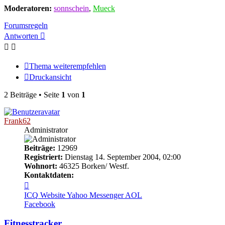
Moderatoren:
sonnschein
,
Mueck
Forumsregeln
Antworten
Thema weiterempfehlen
Druckansicht
2 Beiträge • Seite
1
von
1
Frank62
Administrator
Beiträge:
12969
Registriert:
Dienstag 14. September 2004, 02:00
Wohnort:
46325 Borken/ Westf.
Kontaktdaten:
Kontaktdaten
von
ICQ
Website
Yahoo Messenger
AOL
Frank62
Facebook
Fitnesstracker