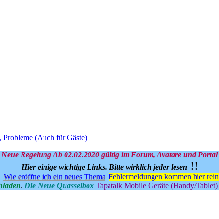
, Probleme (Auch für Gäste)
Neue Regelung Ab 02.02.2020 gültig im Forum, Avatare und Portal
!!
Hier einige wichtige Links.
Bitte wirklich jeder lesen
Wie eröffne ich ein neues Thema
Fehlermeldungen kommen hier rein
hladen
.
Die Neue Quasselbox
Tapatalk Mobile Geräte (Handy/Tablet)