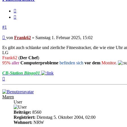
Melden
Zitieren
#1
Beitrag
von
Frank62
»
Samstag 1. Februar 2025, 15:02
Es gibt auch schlanke und zierliche Fitnesstracker, die wie eine Uh
LG
Frank62
(
Der Chef
)
95%
aller
Computerprobleme
befinden sich
vor dem
Monitor
.
CB-Station Bingo01
Nach
oben
Maren
User
Beiträge:
8560
Registriert:
Dienstag 5. Oktober 2004, 02:00
Wohnort:
NRW