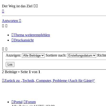
Der Weg ist das Ziel 🚵‍♂️
Nach
oben
Antworten
Thema weiterempfehlen
Druckansicht
Anzeigen:
Sortiere nach:
Richt
2 Beiträge • Seite
1
von
1
Zurück zu „Technik, Computer, Probleme (Auch für Gäste)“
Portal
Forum