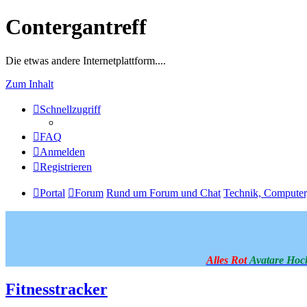
Contergantreff
Die etwas andere Internetplattform....
Zum Inhalt
Schnellzugriff
FAQ
Anmelden
Registrieren
Portal
Forum
Rund um Forum und Chat
Technik, Computer
Alles Rot
Avatare Hoc
Fitnesstracker