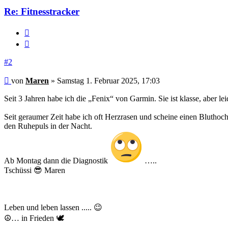
Re: Fitnesstracker
Melden
Zitieren
#2
Beitrag
von
Maren
»
Samstag 1. Februar 2025, 17:03
Seit 3 Jahren habe ich die „Fenix“ von Garmin. Sie ist klasse, aber leid
Seit geraumer Zeit habe ich oft Herzrasen und scheine einen Bluth
den Ruhepuls in der Nacht.
Ab Montag dann die Diagnostik
…..
Tschüssi 😎 Maren
Leben und leben lassen ..... 😉
☮️… in Frieden 🕊