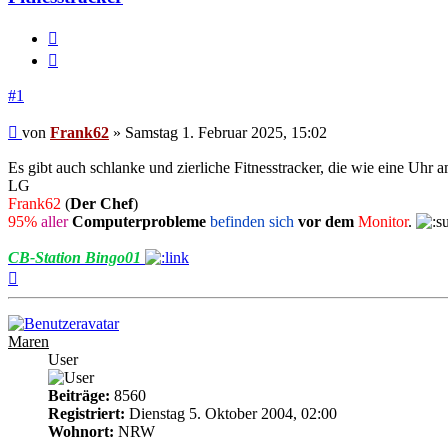
Melden
Zitieren
#1
Beitrag
von
Frank62
»
Samstag 1. Februar 2025, 15:02
Es gibt auch schlanke und zierliche Fitnesstracker, die wie eine Uh
LG
Frank62
(
Der Chef
)
95%
aller
Computerprobleme
befinden sich
vor dem
Monitor
.
CB-Station Bingo01
Nach
oben
Maren
User
Beiträge:
8560
Registriert:
Dienstag 5. Oktober 2004, 02:00
Wohnort:
NRW