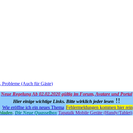
, Probleme (Auch für Gäste)
Neue Regelung Ab 02.02.2020 gültig im Forum, Avatare und Portal
!!
Hier einige wichtige Links.
Bitte wirklich jeder lesen
Wie eröffne ich ein neues Thema
Fehlermeldungen kommen hier rein
hladen
.
Die Neue Quasselbox
Tapatalk Mobile Geräte (Handy/Tablet)