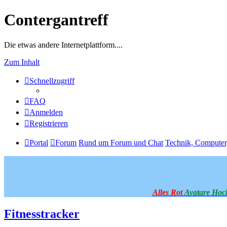
Contergantreff
Die etwas andere Internetplattform....
Zum Inhalt
Schnellzugriff
FAQ
Anmelden
Registrieren
Portal
Forum
Rund um Forum und Chat
Technik, Computer
Alles Rot
Avatare Hoc
Fitnesstracker