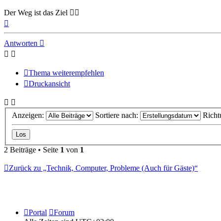
Der Weg ist das Ziel 🚵‍♂️
Nach
oben
Antworten
Thema weiterempfehlen
Druckansicht
Anzeigen:
Sortiere nach:
Richt
2 Beiträge • Seite
1
von
1
Zurück zu „Technik, Computer, Probleme (Auch für Gäste)“
Portal
Forum