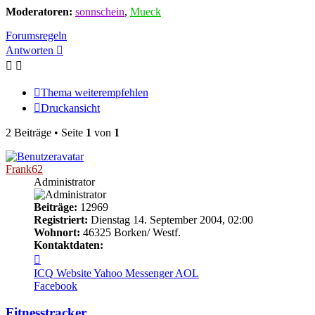
Moderatoren:
sonnschein
,
Mueck
Forumsregeln
Antworten
Thema weiterempfehlen
Druckansicht
2 Beiträge • Seite
1
von
1
Frank62
Administrator
Beiträge:
12969
Registriert:
Dienstag 14. September 2004, 02:00
Wohnort:
46325 Borken/ Westf.
Kontaktdaten:
Kontaktdaten
von
ICQ
Website
Yahoo Messenger
AOL
Frank62
Facebook
Fitnesstracker