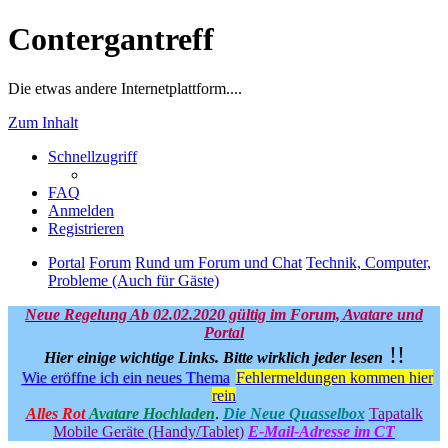
Contergantreff
Die etwas andere Internetplattform....
Zum Inhalt
Schnellzugriff
FAQ
Anmelden
Registrieren
Portal
Forum
Rund um Forum und Chat
Technik, Computer,
Probleme (Auch für Gäste)
Neue Regelung Ab 02.02.2020 gültig im Forum, Avatare und
Portal
!!
Hier einige wichtige Links.
Bitte wirklich jeder lesen
Wie eröffne ich ein neues Thema
Fehlermeldungen kommen hier
rein
Alles Rot
Avatare Hochladen
.
Die Neue Quasselbox
Tapatalk
Mobile Geräte (Handy/Tablet)
E-Mail-Adresse im CT