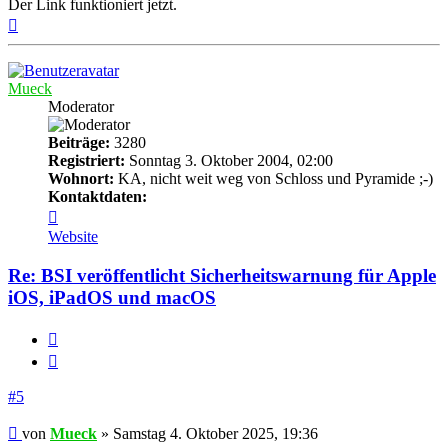
Der Link funktioniert jetzt.
Nach
oben
Mueck
Moderator
Beiträge:
3280
Registriert:
Sonntag 3. Oktober 2004, 02:00
Wohnort:
KA, nicht weit weg von Schloss und Pyramide ;-)
Kontaktdaten:
Kontaktdaten
von
Website
Mueck
Re: BSI veröffentlicht Sicherheitswarnung für Apple
iOS, iPadOS und macOS
Melden
Zitieren
#5
Beitrag
von
Mueck
»
Samstag 4. Oktober 2025, 19:36