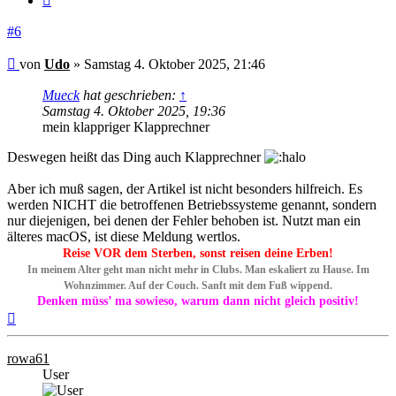
#6
Beitrag
von
Udo
»
Samstag 4. Oktober 2025, 21:46
Mueck
hat geschrieben:
↑
Samstag 4. Oktober 2025, 19:36
mein klappriger Klapprechner
Deswegen heißt das Ding auch Klapprechner
Aber ich muß sagen, der Artikel ist nicht besonders hilfreich. Es
werden NICHT die betroffenen Betriebssysteme genannt, sondern
nur diejenigen, bei denen der Fehler behoben ist. Nutzt man ein
älteres macOS, ist diese Meldung wertlos.
Reise VOR dem Sterben, sonst reisen deine Erben!
In meinem Alter geht man nicht mehr in Clubs. Man eskaliert zu Hause. Im
Wohnzimmer. Auf der Couch. Sanft mit dem Fuß wippend.
Denken müss’ ma sowieso, warum dann nicht gleich positiv!
Nach
oben
rowa61
User