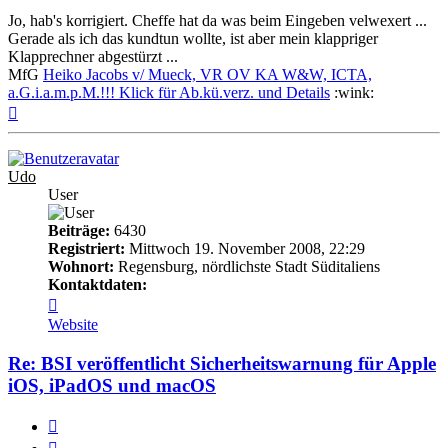
Jo, hab's korrigiert. Cheffe hat da was beim Eingeben velwexert ...
Gerade als ich das kundtun wollte, ist aber mein klappriger
Klapprechner abgestürzt ...
MfG
Heiko Jacobs v/ Mueck, VR OV KA W&W, ICTA,
a.G.i.a.m.p.M.!!! Klick für Ab.kü.verz. und Details
:wink:
Nach
oben
Udo
User
Beiträge:
6430
Registriert:
Mittwoch 19. November 2008, 22:29
Wohnort:
Regensburg, nördlichste Stadt Süditaliens
Kontaktdaten:
Kontaktdaten
von
Website
Udo
Re: BSI veröffentlicht Sicherheitswarnung für Apple
iOS, iPadOS und macOS
Melden
Zitieren