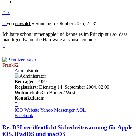
Zitieren
#12
Beitrag
von
rowa61
»
Sonntag 5. Oktober 2025, 21:35
Ich hatte schon immer apple und kenne es im Prinzip nur so, dass
man irgendwann die Hardware austauschen muss.
Nach
oben
Frank62
Administrator
Beiträge:
12969
Registriert:
Dienstag 14. September 2004, 02:00
Wohnort:
46325 Borken/ Westf.
Kontaktdaten:
Kontaktdaten
von
ICQ
Website
Yahoo Messenger
AOL
Frank62
Facebook
Re: BSI veröffentlicht Sicherheitswarnung für Apple
iOS, iPadOS und macOS