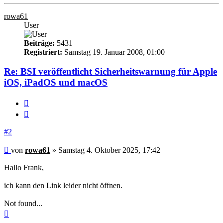
oben
rowa61
User
Beiträge:
5431
Registriert:
Samstag 19. Januar 2008, 01:00
Re: BSI veröffentlicht Sicherheitswarnung für Apple
iOS, iPadOS und macOS
Melden
Zitieren
#2
Beitrag
von
rowa61
»
Samstag 4. Oktober 2025, 17:42
Hallo Frank,
ich kann den Link leider nicht öffnen.
Not found...
Nach
oben