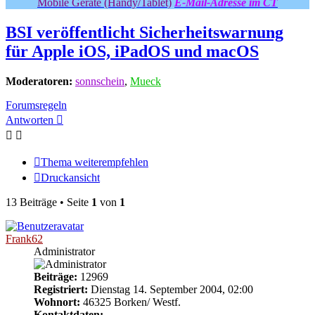
Mobile Geräte (Handy/Tablet)
E-Mail-Adresse im CT
BSI veröffentlicht Sicherheitswarnung
für Apple iOS, iPadOS und macOS
Moderatoren:
sonnschein
,
Mueck
Forumsregeln
Antworten
Thema weiterempfehlen
Druckansicht
13 Beiträge • Seite
1
von
1
Frank62
Administrator
Beiträge:
12969
Registriert:
Dienstag 14. September 2004, 02:00
Wohnort:
46325 Borken/ Westf.
Kontaktdaten: