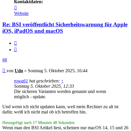
Kontaktdaten:
Kontaktdaten
von
Website
Udo
Re: BSI veröffentlicht Sicherheitswarnung für Apple
iOS, iPadOS und macOS
Melden
Zitieren
#8
Beitrag
von
Udo
»
Sonntag 5. Oktober 2025, 16:44
rowa61
hat geschrieben:
↑
Sonntag 5. Oktober 2025, 12:33
Die sicheren Varianten werden genannt und wenn
möglich - update.
Und wenn ich nicht updaten kann, weil mein Rechner zu alt ist
dafür, weiß ich nicht mal ob ich betroffen bin.
Hinzugefügt nach 17 Minuten 48 Sekunden:
Wenn man den BSI Artikel liest, scheinen nur macOS 14, 15 und 26