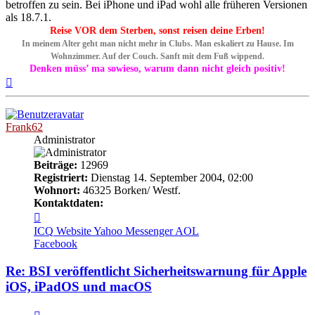
betroffen zu sein. Bei iPhone und iPad wohl alle früheren Versionen
als 18.7.1.
Reise VOR dem Sterben, sonst reisen deine Erben!
In meinem Alter geht man nicht mehr in Clubs. Man eskaliert zu Hause. Im
Wohnzimmer. Auf der Couch. Sanft mit dem Fuß wippend.
Denken müss’ ma sowieso, warum dann nicht gleich positiv!
Nach
oben
Frank62
Administrator
Beiträge:
12969
Registriert:
Dienstag 14. September 2004, 02:00
Wohnort:
46325 Borken/ Westf.
Kontaktdaten:
Kontaktdaten
von
ICQ
Website
Yahoo Messenger
AOL
Frank62
Facebook
Re: BSI veröffentlicht Sicherheitswarnung für Apple
iOS, iPadOS und macOS
Melden