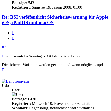
Beiträge:
5431
Registriert:
Samstag 19. Januar 2008, 01:00
Re: BSI veröffentlicht Sicherheitswarnung für Apple
iOS, iPadOS und macOS
Melden
Zitieren
#7
Beitrag
von
rowa61
»
Sonntag 5. Oktober 2025, 12:33
Die sicheren Varianten werden genannt und wenn möglich - update.
Nach
oben
Udo
User
Beiträge:
6430
Registriert:
Mittwoch 19. November 2008, 22:29
Wohnort:
Regensburg, nördlichste Stadt Süditaliens