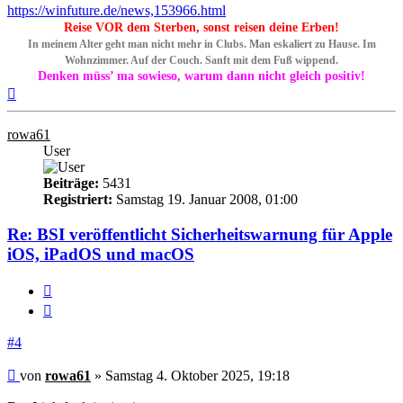
https://winfuture.de/news,153966.html
Reise VOR dem Sterben, sonst reisen deine Erben!
In meinem Alter geht man nicht mehr in Clubs. Man eskaliert zu Hause. Im
Wohnzimmer. Auf der Couch. Sanft mit dem Fuß wippend.
Denken müss’ ma sowieso, warum dann nicht gleich positiv!
Nach
oben
rowa61
User
Beiträge:
5431
Registriert:
Samstag 19. Januar 2008, 01:00
Re: BSI veröffentlicht Sicherheitswarnung für Apple
iOS, iPadOS und macOS
Melden
Zitieren
#4
Beitrag
von
rowa61
»
Samstag 4. Oktober 2025, 19:18