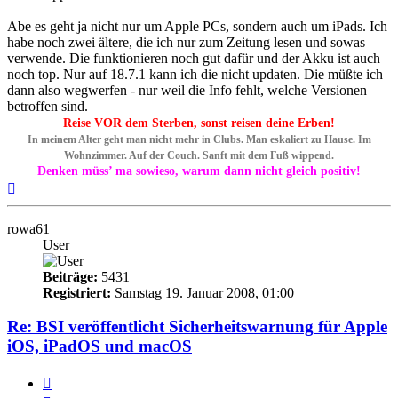
Abe es geht ja nicht nur um Apple PCs, sondern auch um iPads. Ich
habe noch zwei ältere, die ich nur zum Zeitung lesen und sowas
verwende. Die funktionieren noch gut dafür und der Akku ist auch
noch top. Nur auf 18.7.1 kann ich die nicht updaten. Die müßte ich
dann also wegwerfen - nur weil die Info fehlt, welche Versionen
betroffen sind.
Reise VOR dem Sterben, sonst reisen deine Erben!
In meinem Alter geht man nicht mehr in Clubs. Man eskaliert zu Hause. Im
Wohnzimmer. Auf der Couch. Sanft mit dem Fuß wippend.
Denken müss’ ma sowieso, warum dann nicht gleich positiv!
Nach
oben
rowa61
User
Beiträge:
5431
Registriert:
Samstag 19. Januar 2008, 01:00
Re: BSI veröffentlicht Sicherheitswarnung für Apple
iOS, iPadOS und macOS
Melden