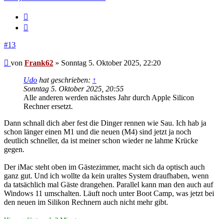
Melden
Zitieren
#13
Beitrag
von
Frank62
»
Sonntag 5. Oktober 2025, 22:20
Udo
hat geschrieben:
↑
Sonntag 5. Oktober 2025, 20:55
Alle anderen werden nächstes Jahr durch Apple Silicon
Rechner ersetzt.
Dann schnall dich aber fest die Dinger rennen wie Sau. Ich hab ja
schon länger einen M1 und die neuen (M4) sind jetzt ja noch
deutlich schneller, da ist meiner schon wieder ne lahme Krücke
gegen.
Der iMac steht oben im Gästezimmer, macht sich da optisch auch
ganz gut. Und ich wollte da kein uraltes System draufhaben, wenn
da tatsächlich mal Gäste drangehen. Parallel kann man den auch auf
Windows 11 umschalten. Läuft noch unter Boot Camp, was jetzt bei
den neuen im Silikon Rechnern auch nicht mehr gibt.