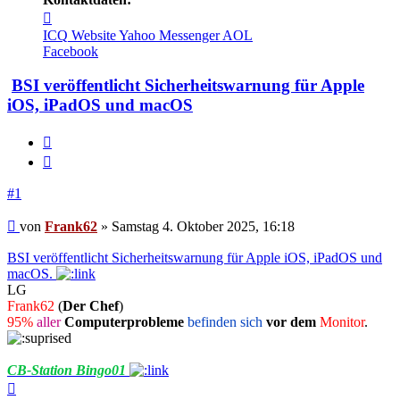
Kontaktdaten
von
ICQ
Website
Yahoo Messenger
AOL
Frank62
Facebook
BSI veröffentlicht Sicherheitswarnung für Apple
iOS, iPadOS und macOS
Melden
Zitieren
#1
Beitrag
von
Frank62
»
Samstag 4. Oktober 2025, 16:18
BSI veröffentlicht Sicherheitswarnung für Apple iOS, iPadOS und
macOS.
LG
Frank62
(
Der Chef
)
95%
aller
Computerprobleme
befinden sich
vor dem
Monitor
.
CB-Station Bingo01
Nach