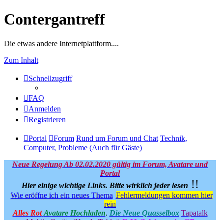
Contergantreff
Die etwas andere Internetplattform....
Zum Inhalt
Schnellzugriff
FAQ
Anmelden
Registrieren
Portal
Forum
Rund um Forum und Chat
Technik,
Computer, Probleme (Auch für Gäste)
Neue Regelung Ab 02.02.2020 gültig im Forum, Avatare und
Portal
!!
Hier einige wichtige Links.
Bitte wirklich jeder lesen
Wie eröffne ich ein neues Thema
Fehlermeldungen kommen hier
rein
Alles Rot
Avatare Hochladen
.
Die Neue Quasselbox
Tapatalk