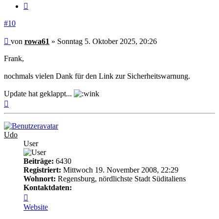
Zitieren
#10
Beitrag
von
rowa61
»
Sonntag 5. Oktober 2025, 20:26
Frank,
nochmals vielen Dank für den Link zur Sicherheitswarnung.
Update hat geklappt...
Nach
oben
Udo
User
Beiträge:
6430
Registriert:
Mittwoch 19. November 2008, 22:29
Wohnort:
Regensburg, nördlichste Stadt Süditaliens
Kontaktdaten:
Kontaktdaten
von
Website
Udo