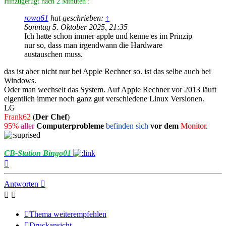
Hinzugefügt nach 2 Minuten :
rowa61
hat geschrieben:
↑
Sonntag 5. Oktober 2025, 21:35
Ich hatte schon immer apple und kenne es im Prinzip
nur so, dass man irgendwann die Hardware
austauschen muss.
das ist aber nicht nur bei Apple Rechner so. ist das selbe auch bei
Windows.
Oder man wechselt das System. Auf Apple Rechner vor 2013 läuft
eigentlich immer noch ganz gut verschiedene Linux Versionen.
LG
Frank62
(
Der Chef
)
95%
aller
Computerprobleme
befinden sich
vor dem
Monitor
.
CB-Station Bingo01
Nach
oben
Antworten
Thema weiterempfehlen
Druckansicht