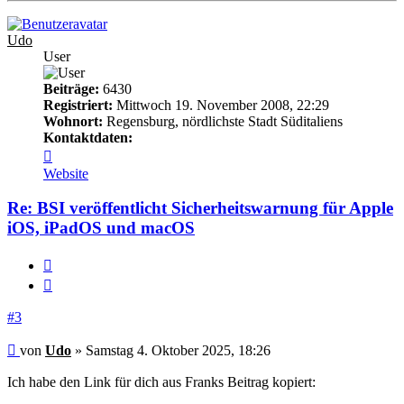
Udo
User
Beiträge:
6430
Registriert:
Mittwoch 19. November 2008, 22:29
Wohnort:
Regensburg, nördlichste Stadt Süditaliens
Kontaktdaten:
Kontaktdaten
von
Website
Udo
Re: BSI veröffentlicht Sicherheitswarnung für Apple
iOS, iPadOS und macOS
Melden
Zitieren
#3
Beitrag
von
Udo
»
Samstag 4. Oktober 2025, 18:26
Ich habe den Link für dich aus Franks Beitrag kopiert: