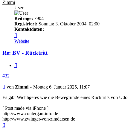
Zimmi
User
Beiträge:
7904
Registriert:
Sonntag 3. Oktober 2004, 02:00
Kontaktdaten:
Kontaktdaten
von
Website
Zimmi
Re: BV - Rücktritt
Zitieren
#32
Beitrag
von
Zimmi
»
Montag 6. Januar 2025, 11:07
Es gibt Wichtigeres wie die Bewegründe eines Rücktritts von Udo.
[ Post made via iPhone ]
http://www.contergan-info.de
http://www.zwinger-von-zimdarsen.de
Nach
oben