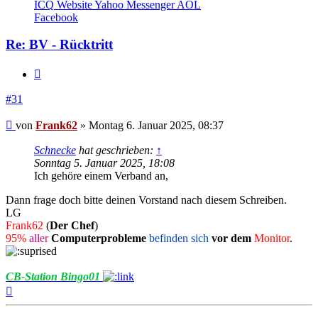
von
ICQ
Website
Yahoo Messenger
AOL
Frank62
Facebook
Re: BV - Rücktritt
Zitieren
#31
Beitrag
von
Frank62
»
Montag 6. Januar 2025, 08:37
Schnecke
hat geschrieben:
↑
Sonntag 5. Januar 2025, 18:08
Ich gehöre einem Verband an,
Dann frage doch bitte deinen Vorstand nach diesem Schreiben.
LG
Frank62
(
Der Chef
)
95%
aller
Computerprobleme
befinden sich
vor dem
Monitor
.
CB-Station Bingo01
Nach
oben