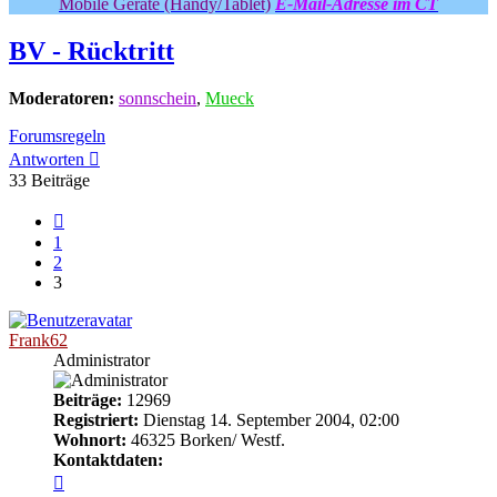
Mobile Geräte (Handy/Tablet)
E-Mail-Adresse im CT
BV - Rücktritt
Moderatoren:
sonnschein
,
Mueck
Forumsregeln
Antworten
33 Beiträge
Vorherige
1
2
3
Frank62
Administrator
Beiträge:
12969
Registriert:
Dienstag 14. September 2004, 02:00
Wohnort:
46325 Borken/ Westf.
Kontaktdaten:
Kontaktdaten