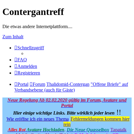
Contergantreff
Die etwas andere Internetplattform....
Zum Inhalt
Schnellzugriff
FAQ
Anmelden
Registrieren
Portal
Forum
Thalidomid-Contergan
"Offene Briefe" auf
Verbandsebene (auch für Gäste)
Neue Regelung Ab 02.02.2020 gültig im Forum, Avatare und
Portal
!!
Hier einige wichtige Links.
Bitte wirklich jeder lesen
Wie eröffne ich ein neues Thema
Fehlermeldungen kommen hier
rein
Alles Rot
Avatare Hochladen
.
Die Neue Quasselbox
Tapatalk