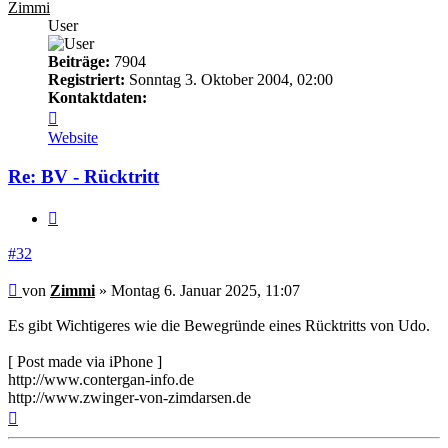
Zimmi
User
Beiträge:
7904
Registriert:
Sonntag 3. Oktober 2004, 02:00
Kontaktdaten:
Kontaktdaten
von
Website
Zimmi
Re: BV - Rücktritt
Zitieren
#32
Beitrag
von
Zimmi
»
Montag 6. Januar 2025, 11:07
Es gibt Wichtigeres wie die Bewegründe eines Rücktritts von Udo.
[ Post made via iPhone ]
http://www.contergan-info.de
http://www.zwinger-von-zimdarsen.de
Nach
oben