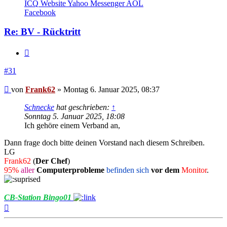
von
ICQ
Website
Yahoo Messenger
AOL
Frank62
Facebook
Re: BV - Rücktritt
Zitieren
#31
Beitrag
von
Frank62
»
Montag 6. Januar 2025, 08:37
Schnecke
hat geschrieben:
↑
Sonntag 5. Januar 2025, 18:08
Ich gehöre einem Verband an,
Dann frage doch bitte deinen Vorstand nach diesem Schreiben.
LG
Frank62
(
Der Chef
)
95%
aller
Computerprobleme
befinden sich
vor dem
Monitor
.
CB-Station Bingo01
Nach
oben