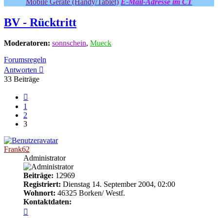
Mobile Geräte (Handy/Tablet)
E-Mail-Adresse im CT
BV - Rücktritt
Moderatoren:
sonnschein
,
Mueck
Forumsregeln
Antworten
33 Beiträge
Vorherige
1
2
3
Frank62
Administrator
Beiträge:
12969
Registriert:
Dienstag 14. September 2004, 02:00
Wohnort:
46325 Borken/ Westf.
Kontaktdaten:
Kontaktdaten