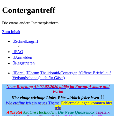
Contergantreff
Die etwas andere Internetplattform....
Zum Inhalt
Schnellzugriff
FAQ
Anmelden
Registrieren
Portal
Forum
Thalidomid-Contergan
"Offene Briefe" auf
Verbandsebene (auch für Gäste)
Neue Regelung Ab 02.02.2020 gültig im Forum, Avatare und
Portal
!!
Hier einige wichtige Links.
Bitte wirklich jeder lesen
Wie eröffne ich ein neues Thema
Fehlermeldungen kommen hier
rein
Alles Rot
Avatare Hochladen
.
Die Neue Quasselbox
Tapatalk