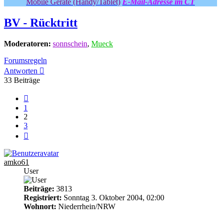
Mobile Geräte (Handy/Tablet)
E-Mail-Adresse im CT
BV - Rücktritt
Moderatoren:
sonnschein
,
Mueck
Forumsregeln
Antworten
33 Beiträge
Vorherige
1
2
3
Nächste
amko61
User
Beiträge:
3813
Registriert:
Sonntag 3. Oktober 2004, 02:00
Wohnort:
Niederrhein/NRW