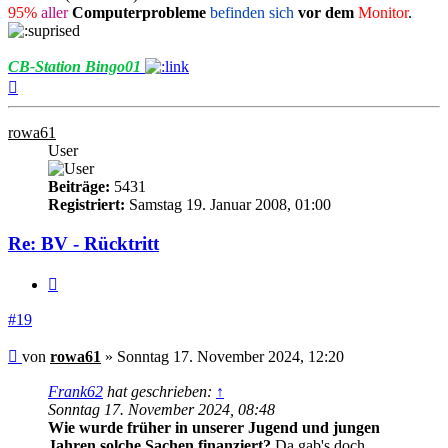
95%
aller
Computerprobleme
befinden sich
vor dem
Monitor
.
CB-Station Bingo01
Nach
oben
rowa61
User
Beiträge:
5431
Registriert:
Samstag 19. Januar 2008, 01:00
Re: BV - Rücktritt
Zitieren
#19
Beitrag
von
rowa61
»
Sonntag 17. November 2024, 12:20
Frank62
hat geschrieben:
↑
Sonntag 17. November 2024, 08:48
Wie wurde früher in unserer Jugend und jungen
Jahren solche Sachen finanziert?
Da gab's doch