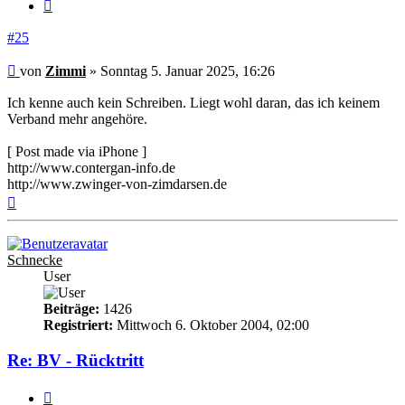
Zitieren
#25
Beitrag
von
Zimmi
»
Sonntag 5. Januar 2025, 16:26
Ich kenne auch kein Schreiben. Liegt wohl daran, das ich keinem
Verband mehr angehöre.
[ Post made via iPhone ]
http://www.contergan-info.de
http://www.zwinger-von-zimdarsen.de
Nach
oben
Schnecke
User
Beiträge:
1426
Registriert:
Mittwoch 6. Oktober 2004, 02:00
Re: BV - Rücktritt
Zitieren