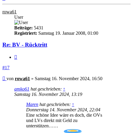
oben
rowa61
User
Beiträge:
5431
Registriert:
Samstag 19. Januar 2008, 01:00
Re: BV - Rücktritt
Zitieren
#17
Beitrag
von
rowa61
»
Samstag 16. November 2024, 16:50
amko61
hat geschrieben:
↑
Samstag 16. November 2024, 13:19
Maren
hat geschrieben:
↑
Donnerstag 14. November 2024, 22:04
Eine schöne Idee wäre es doch, die OVs
und LVs direkt mit Geld zu
unterstützen……