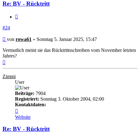
Re: BV - Rücktritt
Zitieren
#24
Beitrag
von
rowa61
»
Sonntag 5. Januar 2025, 15:47
Vermutlich meint sie das Rücktrittsschreiben vom November letzten
Jahres?
Nach
oben
Zimmi
User
Beiträge:
7904
Registriert:
Sonntag 3. Oktober 2004, 02:00
Kontaktdaten:
Kontaktdaten
von
Website
Zimmi
Re: BV - Rücktritt