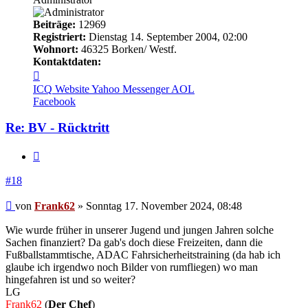
Beiträge:
12969
Registriert:
Dienstag 14. September 2004, 02:00
Wohnort:
46325 Borken/ Westf.
Kontaktdaten:
Kontaktdaten
von
ICQ
Website
Yahoo Messenger
AOL
Frank62
Facebook
Re: BV - Rücktritt
Zitieren
#18
Beitrag
von
Frank62
»
Sonntag 17. November 2024, 08:48
Wie wurde früher in unserer Jugend und jungen Jahren solche
Sachen finanziert? Da gab's doch diese Freizeiten, dann die
Fußballstammtische, ADAC Fahrsicherheitstraining (da hab ich
glaube ich irgendwo noch Bilder von rumfliegen) wo man
hingefahren ist und so weiter?
LG
Frank62
(
Der Chef
)