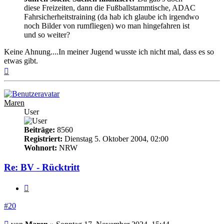
diese Freizeiten, dann die Fußballstammtische, ADAC
Fahrsicherheitstraining (da hab ich glaube ich irgendwo
noch Bilder von rumfliegen) wo man hingefahren ist
und so weiter?
Keine Ahnung....In meiner Jugend wusste ich nicht mal, dass es so
etwas gibt.
Nach
oben
Maren
User
Beiträge:
8560
Registriert:
Dienstag 5. Oktober 2004, 02:00
Wohnort:
NRW
Re: BV - Rücktritt
Zitieren
#20
Beitrag