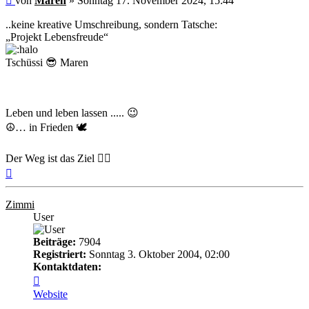
von
Maren
»
Sonntag 17. November 2024, 15:44
..keine kreative Umschreibung, sondern Tatsche:
„Projekt Lebensfreude“
Tschüssi 😎 Maren
Leben und leben lassen ..... 😉
☮️… in Frieden 🕊
Der Weg ist das Ziel 🚵‍♂️
Nach
oben
Zimmi
User
Beiträge:
7904
Registriert:
Sonntag 3. Oktober 2004, 02:00
Kontaktdaten:
Kontaktdaten
von
Website
Zimmi