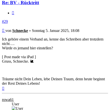
Re: BV - Rücktritt
Zitieren
#29
Beitrag
von
Schnecke
»
Sonntag 5. Januar 2025, 18:08
Ich gehöre einem Verband an, kenne das Schreiben aber trotzdem
nicht….
Würde es jemand hier einstellen?
[ Post made via iPad ]
Gruss, Schnecke. 🐌
Träume nicht Dein Leben, lebe Deinen Traum, denn heute beginnt
der Rest Deines Lebens!
Nach
oben
rowa61
User