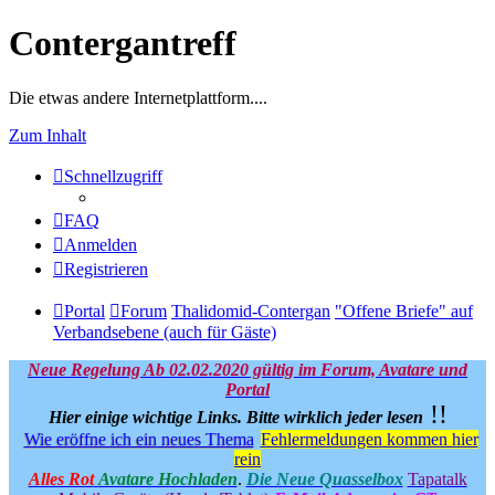
Contergantreff
Die etwas andere Internetplattform....
Zum Inhalt
Schnellzugriff
FAQ
Anmelden
Registrieren
Portal
Forum
Thalidomid-Contergan
"Offene Briefe" auf
Verbandsebene (auch für Gäste)
Neue Regelung Ab 02.02.2020 gültig im Forum, Avatare und
Portal
!!
Hier einige wichtige Links.
Bitte wirklich jeder lesen
Wie eröffne ich ein neues Thema
Fehlermeldungen kommen hier
rein
Alles Rot
Avatare Hochladen
.
Die Neue Quasselbox
Tapatalk