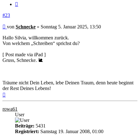
Zitieren
#23
Beitrag
von
Schnecke
»
Sonntag 5. Januar 2025, 13:50
Hallo Silvia, willkommen zurück.
Von welchem „Schreiben“ sprichst du?
[ Post made via iPad ]
Gruss, Schnecke. 🐌
Träume nicht Dein Leben, lebe Deinen Traum, denn heute beginnt
der Rest Deines Lebens!
Nach
oben
rowa61
User
Beiträge:
5431
Registriert:
Samstag 19. Januar 2008, 01:00