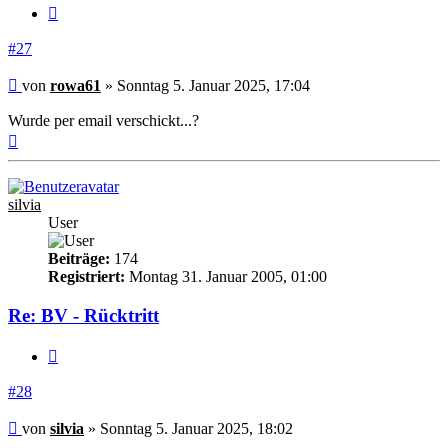
Zitieren
#27
Beitrag
von
rowa61
»
Sonntag 5. Januar 2025, 17:04
Wurde per email verschickt...?
Nach
oben
silvia
User
Beiträge:
174
Registriert:
Montag 31. Januar 2005, 01:00
Re: BV - Rücktritt
Zitieren
#28
Beitrag
von
silvia
»
Sonntag 5. Januar 2025, 18:02