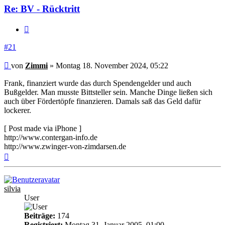
Re: BV - Rücktritt
Zitieren
#21
Beitrag
von
Zimmi
»
Montag 18. November 2024, 05:22
Frank, finanziert wurde das durch Spendengelder und auch
Bußgelder. Man musste Bittsteller sein. Manche Dinge ließen sich
auch über Fördertöpfe finanzieren. Damals saß das Geld dafür
lockerer.
[ Post made via iPhone ]
http://www.contergan-info.de
http://www.zwinger-von-zimdarsen.de
Nach
oben
silvia
User
Beiträge:
174
Registriert:
Montag 31. Januar 2005, 01:00