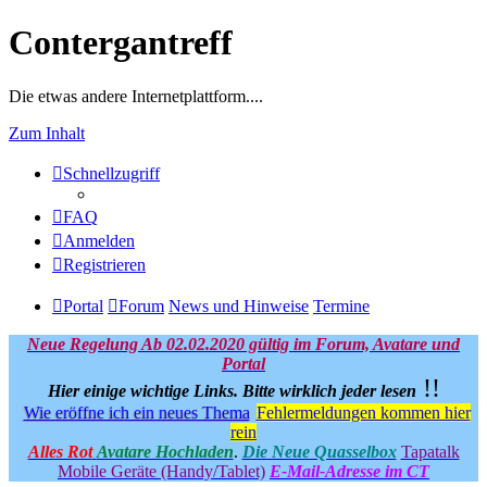
Contergantreff
Die etwas andere Internetplattform....
Zum Inhalt
Schnellzugriff
FAQ
Anmelden
Registrieren
Portal
Forum
News und Hinweise
Termine
Neue Regelung Ab 02.02.2020 gültig im Forum, Avatare und
Portal
!!
Hier einige wichtige Links.
Bitte wirklich jeder lesen
Wie eröffne ich ein neues Thema
Fehlermeldungen kommen hier
rein
Alles Rot
Avatare Hochladen
.
Die Neue Quasselbox
Tapatalk
Mobile Geräte (Handy/Tablet)
E-Mail-Adresse im CT