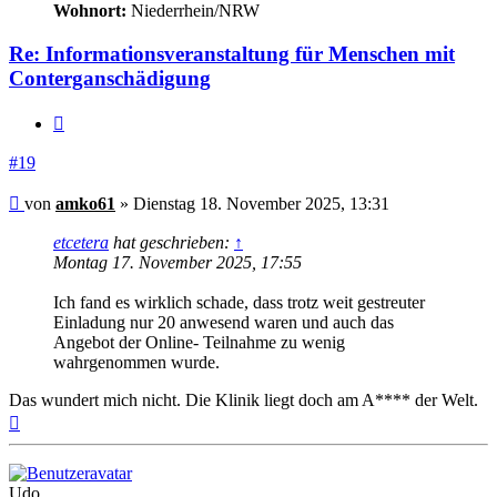
Wohnort:
Niederrhein/NRW
Re: Informationsveranstaltung für Menschen mit
Conterganschädigung
Zitieren
#19
Beitrag
von
amko61
»
Dienstag 18. November 2025, 13:31
etcetera
hat geschrieben:
↑
Montag 17. November 2025, 17:55
Ich fand es wirklich schade, dass trotz weit gestreuter
Einladung nur 20 anwesend waren und auch das
Angebot der Online- Teilnahme zu wenig
wahrgenommen wurde.
Das wundert mich nicht. Die Klinik liegt doch am A**** der Welt.
Nach
oben
Udo