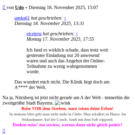
Beitrag
von
Udo
»
Dienstag 18. November 2025, 15:07
amko61
hat geschrieben:
↑
Dienstag 18. November 2025, 13:31
etcetera
hat geschrieben:
↑
Montag 17. November 2025, 17:55
Ich fand es wirklich schade, dass trotz weit
gestreuter Einladung nur 20 anwesend
waren und auch das Angebot der Online-
Teilnahme zu wenig wahrgenommen
wurde.
Das wundert mich nicht. Die Klinik liegt doch am
A**** der Welt.
Na ja, Nürnberg ist jetzt nicht gerade am A der Welt - immerhin die
zweitgrößte Stadt Bayerns.
Reise VOR dem Sterben, sonst reisen deine Erben!
In meinem Alter geht man nicht mehr in Clubs. Man eskaliert zu Hause. Im
Wohnzimmer. Auf der Couch. Sanft mit dem Fuß wippend.
Denken müss’ ma sowieso, warum dann nicht gleich positiv!
Nach