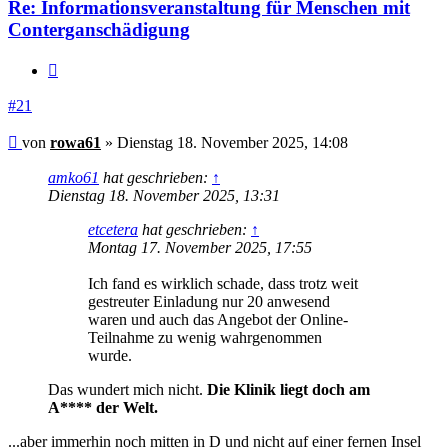
Re: Informationsveranstaltung für Menschen mit
Conterganschädigung
Zitieren
#21
Beitrag
von
rowa61
»
Dienstag 18. November 2025, 14:08
amko61
hat geschrieben:
↑
Dienstag 18. November 2025, 13:31
etcetera
hat geschrieben:
↑
Montag 17. November 2025, 17:55
Ich fand es wirklich schade, dass trotz weit
gestreuter Einladung nur 20 anwesend
waren und auch das Angebot der Online-
Teilnahme zu wenig wahrgenommen
wurde.
Das wundert mich nicht.
Die Klinik liegt doch am
A**** der Welt.
...aber immerhin noch mitten in D und nicht auf einer fernen Insel