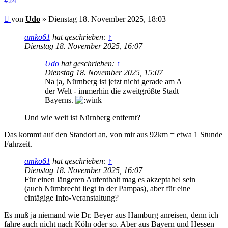
#24
Beitrag
von
Udo
»
Dienstag 18. November 2025, 18:03
amko61
hat geschrieben:
↑
Dienstag 18. November 2025, 16:07
Udo
hat geschrieben:
↑
Dienstag 18. November 2025, 15:07
Na ja, Nürnberg ist jetzt nicht gerade am A
der Welt - immerhin die zweitgrößte Stadt
Bayerns.
Und wie weit ist Nürnberg entfernt?
Das kommt auf den Standort an, von mir aus 92km = etwa 1 Stunde
Fahrzeit.
amko61
hat geschrieben:
↑
Dienstag 18. November 2025, 16:07
Für einen längeren Aufenthalt mag es akzeptabel sein
(auch Nümbrecht liegt in der Pampas), aber für eine
eintägige Info-Veranstaltung?
Es muß ja niemand wie Dr. Beyer aus Hamburg anreisen, denn ich
fahre auch nicht nach Köln oder so. Aber aus Bayern und Hessen