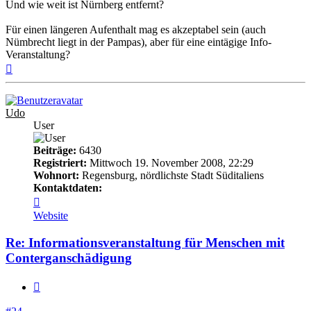
Und wie weit ist Nürnberg entfernt?
Für einen längeren Aufenthalt mag es akzeptabel sein (auch
Nümbrecht liegt in der Pampas), aber für eine eintägige Info-
Veranstaltung?
Nach
oben
Udo
User
Beiträge:
6430
Registriert:
Mittwoch 19. November 2008, 22:29
Wohnort:
Regensburg, nördlichste Stadt Süditaliens
Kontaktdaten:
Kontaktdaten
von
Website
Udo
Re: Informationsveranstaltung für Menschen mit
Conterganschädigung
Zitieren