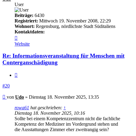
User
Beiträge:
6430
Registriert:
Mittwoch 19. November 2008, 22:29
Wohnort:
Regensburg, nördlichste Stadt Süditaliens
Kontaktdaten:
Kontaktdaten
von
Website
Udo
Re: Informationsveranstaltung für Menschen mit
Conterganschädigung
Zitieren
#20
Beitrag
von
Udo
»
Dienstag 18. November 2025, 13:35
rowa61
hat geschrieben:
↑
Dienstag 18. November 2025, 10:16
Sollte bei einem Kompetenzzentrum nicht die fachliche
Kompetenz der Mediziner im Vordergrund stehen und
die Ausstattungen Zimmer eher zweitrangig sein?