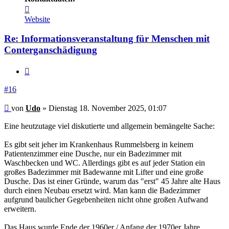
Kontaktdaten
von
Website
Udo
Re: Informationsveranstaltung für Menschen mit
Conterganschädigung
Zitieren
#16
Beitrag
von
Udo
»
Dienstag 18. November 2025, 01:07
Eine heutzutage viel diskutierte und allgemein bemängelte Sache:
Es gibt seit jeher im Krankenhaus Rummelsberg in keinem
Patientenzimmer eine Dusche, nur ein Badezimmer mit
Waschbecken und WC. Allerdings gibt es auf jeder Station ein
großes Badezimmer mit Badewanne mit Lifter und eine große
Dusche. Das ist einer Gründe, warum das "erst" 45 Jahre alte Haus
durch einen Neubau ersetzt wird. Man kann die Badezimmer
aufgrund baulicher Gegebenheiten nicht ohne großen Aufwand
erweitern.
Das Haus wurde Ende der 1960er / Anfang der 1970er Jahre