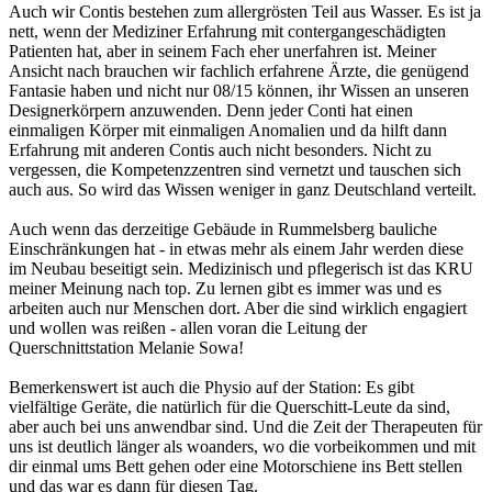
Auch wir Contis bestehen zum allergrösten Teil aus Wasser. Es ist ja
nett, wenn der Mediziner Erfahrung mit contergangeschädigten
Patienten hat, aber in seinem Fach eher unerfahren ist. Meiner
Ansicht nach brauchen wir fachlich erfahrene Ärzte, die genügend
Fantasie haben und nicht nur 08/15 können, ihr Wissen an unseren
Designerkörpern anzuwenden. Denn jeder Conti hat einen
einmaligen Körper mit einmaligen Anomalien und da hilft dann
Erfahrung mit anderen Contis auch nicht besonders. Nicht zu
vergessen, die Kompetenzzentren sind vernetzt und tauschen sich
auch aus. So wird das Wissen weniger in ganz Deutschland verteilt.
Auch wenn das derzeitige Gebäude in Rummelsberg bauliche
Einschränkungen hat - in etwas mehr als einem Jahr werden diese
im Neubau beseitigt sein. Medizinisch und pflegerisch ist das KRU
meiner Meinung nach top. Zu lernen gibt es immer was und es
arbeiten auch nur Menschen dort. Aber die sind wirklich engagiert
und wollen was reißen - allen voran die Leitung der
Querschnittstation Melanie Sowa!
Bemerkenswert ist auch die Physio auf der Station: Es gibt
vielfältige Geräte, die natürlich für die Querschitt-Leute da sind,
aber auch bei uns anwendbar sind. Und die Zeit der Therapeuten für
uns ist deutlich länger als woanders, wo die vorbeikommen und mit
dir einmal ums Bett gehen oder eine Motorschiene ins Bett stellen
und das war es dann für diesen Tag.