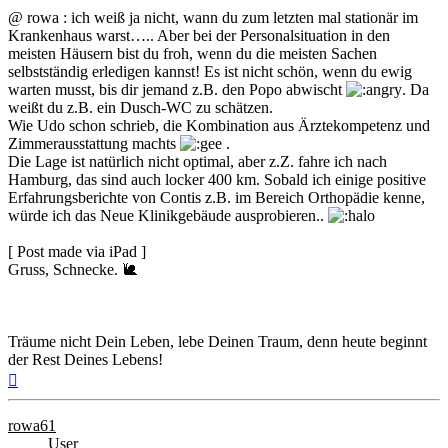
@ rowa : ich weiß ja nicht, wann du zum letzten mal stationär im
Krankenhaus warst….. Aber bei der Personalsituation in den
meisten Häusern bist du froh, wenn du die meisten Sachen
selbstständig erledigen kannst! Es ist nicht schön, wenn du ewig
warten musst, bis dir jemand z.B. den Popo abwischt
. Da
weißt du z.B. ein Dusch-WC zu schätzen.
Wie Udo schon schrieb, die Kombination aus Ärztekompetenz und
Zimmerausstattung machts
.
Die Lage ist natürlich nicht optimal, aber z.Z. fahre ich nach
Hamburg, das sind auch locker 400 km. Sobald ich einige positive
Erfahrungsberichte von Contis z.B. im Bereich Orthopädie kenne,
würde ich das Neue Klinikgebäude ausprobieren..
[ Post made via iPad ]
Gruss, Schnecke. 🐌
Träume nicht Dein Leben, lebe Deinen Traum, denn heute beginnt
der Rest Deines Lebens!
Nach
oben
rowa61
User