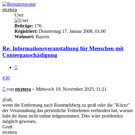
etcetera
User
Beiträge:
176
Registriert:
Donnerstag 17. Januar 2008, 01:00
Wohnort:
Bayern
Re: Informationsveranstaltung für Menschen mit
Conterganschädigung
Zitieren
#30
Beitrag
von
etcetera
»
Mittwoch 19. November 2025, 11:21
@all,
wenn die Entfernung nach Rummelsberg zu groß oder die "Kürze"
der Veranstaltung das persönliche Teilnehmen verhindert hat, warum
habt ihr dann nicht online teilgenommen. Dies wäre problemlos
möglich gewesen.
Gruß
etcetera