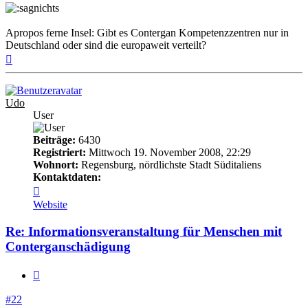
Apropos ferne Insel: Gibt es Contergan Kompetenzzentren nur in
Deutschland oder sind die europaweit verteilt?
Nach
oben
Udo
User
Beiträge:
6430
Registriert:
Mittwoch 19. November 2008, 22:29
Wohnort:
Regensburg, nördlichste Stadt Süditaliens
Kontaktdaten:
Kontaktdaten
von
Website
Udo
Re: Informationsveranstaltung für Menschen mit
Conterganschädigung
Zitieren
#22