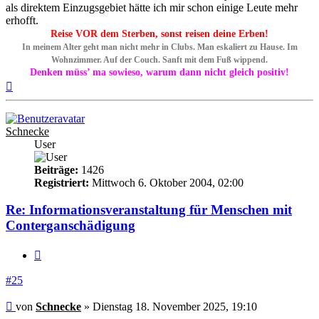
als direktem Einzugsgebiet hätte ich mir schon einige Leute mehr
erhofft.
Reise VOR dem Sterben, sonst reisen deine Erben!
In meinem Alter geht man nicht mehr in Clubs. Man eskaliert zu Hause. Im
Wohnzimmer. Auf der Couch. Sanft mit dem Fuß wippend.
Denken müss’ ma sowieso, warum dann nicht gleich positiv!
Nach
oben
Schnecke
User
Beiträge:
1426
Registriert:
Mittwoch 6. Oktober 2004, 02:00
Re: Informationsveranstaltung für Menschen mit
Conterganschädigung
Zitieren
#25
Beitrag
von
Schnecke
»
Dienstag 18. November 2025, 19:10