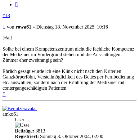
Zitieren
#18
Beitrag
von
rowa61
»
Dienstag 18. November 2025, 10:16
@all
Sollte bei einem Kompetenzzentrum nicht die fachliche Kompetenz
der Mediziner im Vordergrund stehen und die Ausstattungen
Zimmer eher zweitrangig sein?
Ehrlich gesagt würde ich eine Klink nicht nach den Kriterien
Ganzkörperföhn, Verstellmöglichkeit des Bettes per Fernbedienung
etc. auswählen, sondern nach der Erfahrung der Mediziner mit
contergangeschädigten Patienten.
Nach
oben
amko61
User
Beiträge:
3813
Registriert:
Sonntag 3. Oktober 2004, 02:00