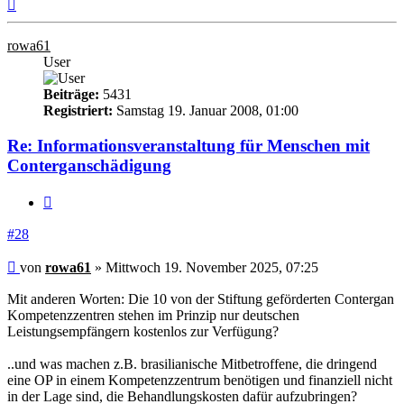
Nach
oben
rowa61
User
Beiträge:
5431
Registriert:
Samstag 19. Januar 2008, 01:00
Re: Informationsveranstaltung für Menschen mit
Conterganschädigung
Zitieren
#28
Beitrag
von
rowa61
»
Mittwoch 19. November 2025, 07:25
Mit anderen Worten: Die 10 von der Stiftung geförderten Contergan
Kompetenzzentren stehen im Prinzip nur deutschen
Leistungsempfängern kostenlos zur Verfügung?
..und was machen z.B. brasilianische Mitbetroffene, die dringend
eine OP in einem Kompetenzzentrum benötigen und finanziell nicht
in der Lage sind, die Behandlungskosten dafür aufzubringen?