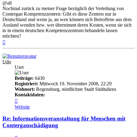
@all
Nochmal zurück zu meiner Frage bezüglich der Verteilung von
Contergan Kompetenzzentren: Gibt es diese Zentren nur in
Deutschland und wenn ja, an wen können sich Betroffene aus dem
Ausland wenden bzw. wer übernimmt deren Kosten, wenn sie sich
in in einem deutschen Kompetenzzentrum behandeln lassen
möchten?
Nach
oben
Udo
User
Beiträge:
6430
Registriert:
Mittwoch 19. November 2008, 22:29
Wohnort:
Regensburg, nördlichste Stadt Süditaliens
Kontaktdaten:
Kontaktdaten
von
Website
Udo
Re: Informationsveranstaltung für Menschen mit
Conterganschädigung
Zitieren