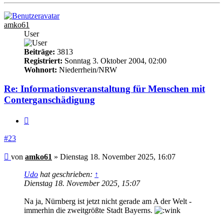
oben
amko61
User
Beiträge:
3813
Registriert:
Sonntag 3. Oktober 2004, 02:00
Wohnort:
Niederrhein/NRW
Re: Informationsveranstaltung für Menschen mit
Conterganschädigung
Zitieren
#23
Beitrag
von
amko61
»
Dienstag 18. November 2025, 16:07
Udo
hat geschrieben:
↑
Dienstag 18. November 2025, 15:07
Na ja, Nürnberg ist jetzt nicht gerade am A der Welt -
immerhin die zweitgrößte Stadt Bayerns.