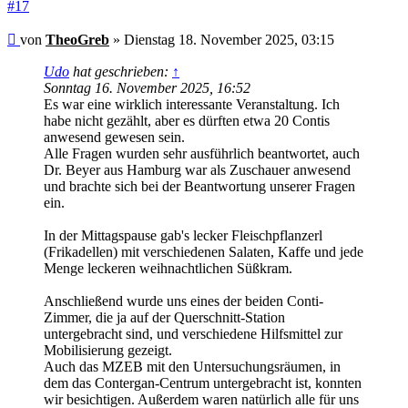
#17
Beitrag
von
TheoGreb
»
Dienstag 18. November 2025, 03:15
Udo
hat geschrieben:
↑
Sonntag 16. November 2025, 16:52
Es war eine wirklich interessante Veranstaltung. Ich
habe nicht gezählt, aber es dürften etwa 20 Contis
anwesend gewesen sein.
Alle Fragen wurden sehr ausführlich beantwortet, auch
Dr. Beyer aus Hamburg war als Zuschauer anwesend
und brachte sich bei der Beantwortung unserer Fragen
ein.
In der Mittagspause gab's lecker Fleischpflanzerl
(Frikadellen) mit verschiedenen Salaten, Kaffe und jede
Menge leckeren weihnachtlichen Süßkram.
Anschließend wurde uns eines der beiden Conti-
Zimmer, die ja auf der Querschnitt-Station
untergebracht sind, und verschiedene Hilfsmittel zur
Mobilisierung gezeigt.
Auch das MZEB mit den Untersuchungsräumen, in
dem das Contergan-Centrum untergebracht ist, konnten
wir besichtigen. Außerdem waren natürlich alle für uns