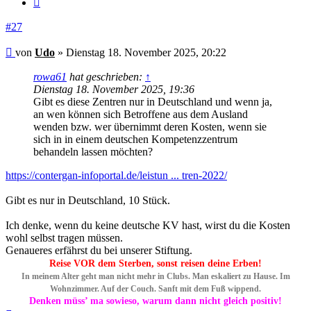
#27
Beitrag
von
Udo
»
Dienstag 18. November 2025, 20:22
rowa61
hat geschrieben:
↑
Dienstag 18. November 2025, 19:36
Gibt es diese Zentren nur in Deutschland und wenn ja,
an wen können sich Betroffene aus dem Ausland
wenden bzw. wer übernimmt deren Kosten, wenn sie
sich in in einem deutschen Kompetenzzentrum
behandeln lassen möchten?
https://contergan-infoportal.de/leistun ... tren-2022/
Gibt es nur in Deutschland, 10 Stück.
Ich denke, wenn du keine deutsche KV hast, wirst du die Kosten
wohl selbst tragen müssen.
Genaueres erfährst du bei unserer Stiftung.
Reise VOR dem Sterben, sonst reisen deine Erben!
In meinem Alter geht man nicht mehr in Clubs. Man eskaliert zu Hause. Im
Wohnzimmer. Auf der Couch. Sanft mit dem Fuß wippend.
Denken müss’ ma sowieso, warum dann nicht gleich positiv!