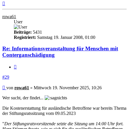
Nach
oben
rowa61
User
Beiträge:
5431
Registriert:
Samstag 19. Januar 2008, 01:00
Re: Informationsveranstaltung für Menschen mit
Conterganschädigung
Zitieren
#29
Beitrag
von
rowa61
»
Mittwoch 19. November 2025, 10:26
Wer sucht, der findet...
Die Kostenerstattung für ausländische Betroffene war bereits Thema
der Stiftungsratssitzung vom 09.05.2023
"
Der Stiftungsratsvorsitzende setzte die Sitzung um 14:00 Uhr fort.
Herr Stürmer fragte, wie es sich für die ausländischen Betroffenen