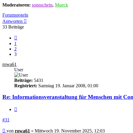
Moderatoren:
sonnschein
,
Mueck
Forumsregeln
Antworten
33 Beiträge
Vorherige
1
2
3
rowa61
User
Beiträge:
5431
Registriert:
Samstag 19. Januar 2008, 01:00
Re: Informationsveranstaltung für Menschen mit Co
Zitieren
#31
Beitrag
von
rowa61
»
Mittwoch 19. November 2025, 12:03