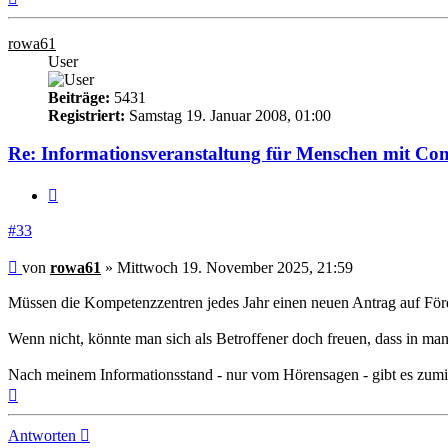
oben
rowa61
User
Beiträge:
5431
Registriert:
Samstag 19. Januar 2008, 01:00
Re: Informationsveranstaltung für Menschen mit Co
Zitieren
#33
Beitrag
von
rowa61
»
Mittwoch 19. November 2025, 21:59
Müssen die Kompetenzzentren jedes Jahr einen neuen Antrag auf Förde
Wenn nicht, könnte man sich als Betroffener doch freuen, dass in m
Nach meinem Informationsstand - nur vom Hörensagen - gibt es zumin
Nach
oben
Antworten