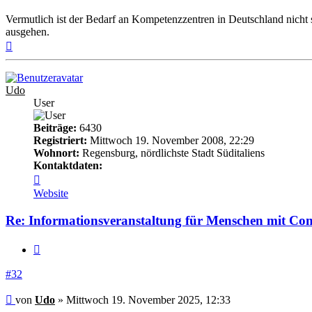
Vermutlich ist der Bedarf an Kompetenzzentren in Deutschland nic
ausgehen.
Nach
oben
Udo
User
Beiträge:
6430
Registriert:
Mittwoch 19. November 2008, 22:29
Wohnort:
Regensburg, nördlichste Stadt Süditaliens
Kontaktdaten:
Kontaktdaten
von
Website
Udo
Re: Informationsveranstaltung für Menschen mit Co
Zitieren
#32
Beitrag
von
Udo
»
Mittwoch 19. November 2025, 12:33