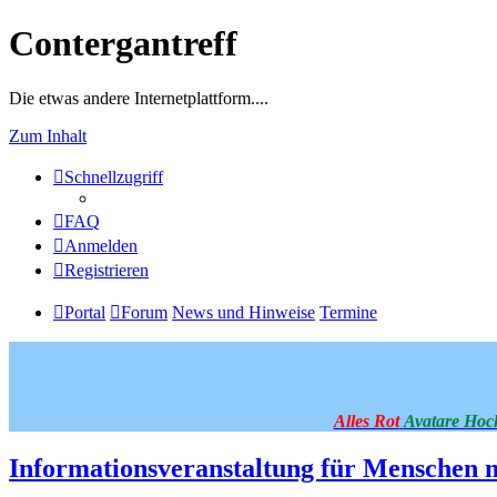
Contergantreff
Die etwas andere Internetplattform....
Zum Inhalt
Schnellzugriff
FAQ
Anmelden
Registrieren
Portal
Forum
News und Hinweise
Termine
Alles Rot
Avatare Hoc
Informationsveranstaltung für Menschen 