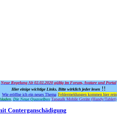
Neue Regelung Ab 02.02.2020 gültig im Forum, Avatare und Portal
!!
Hier einige wichtige Links.
Bitte wirklich jeder lesen
Wie eröffne ich ein neues Thema
Fehlermeldungen kommen hier rein
hladen
.
Die Neue Quasselbox
Tapatalk Mobile Geräte (Handy/Tablet)
mit Conterganschädigung