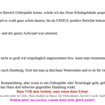
. im Bereich Orthopädie kenne, würde ich das Neue Klinikgebäude auspr
ird es wohl ganz schön dauern, bis du EINIGE positive Berichte beko
n - und der ganze Aufwand war umsonst.
nd nicht so groß wie ursprünglich angenommen bzw. kann man momenta
en nach Hamburg. Dort hat man ja durchaus Wartezeiten und es ist für vi
 Rummelsberg, aber wenn es um Orthopädie oder Neurologie geht, gehe 
 das Haus dort teilweise gegenüber Hamburg wirkt.
Reise VOR dem Sterben, sonst reisen deine Erben!
an nicht mehr in Clubs. Man eskaliert zu Hause. Im Wohnzimmer. Auf der Couch. San
Denken müss’ ma sowieso, warum dann nicht gleich positiv!