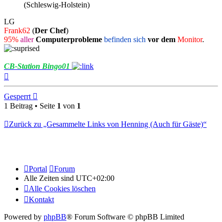
(Schleswig-Holstein)
LG
Frank62
(
Der Chef
)
95%
aller
Computerprobleme
befinden sich
vor dem
Monitor
.
CB-Station Bingo01
Nach
oben
Gesperrt
1 Beitrag • Seite
1
von
1
Zurück zu „Gesammelte Links von Henning (Auch für Gäste)“
Portal
Forum
Alle Zeiten sind
UTC+02:00
Alle Cookies löschen
Kontakt
Powered by
phpBB
® Forum Software © phpBB Limited