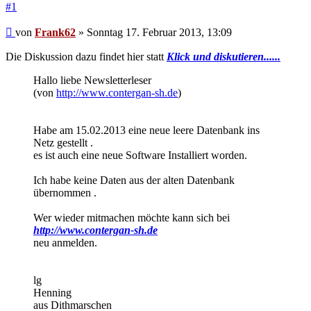
#1
Beitrag
von
Frank62
»
Sonntag 17. Februar 2013, 13:09
Die Diskussion dazu findet hier statt
Klick und diskutieren......
Hallo liebe Newsletterleser
(von
http://www.contergan-sh.de
)
Habe am 15.02.2013 eine neue leere Datenbank ins
Netz gestellt .
es ist auch eine neue Software Installiert worden.
Ich habe keine Daten aus der alten Datenbank
übernommen .
Wer wieder mitmachen möchte kann sich bei
http://www.contergan-sh.de
neu anmelden.
lg
Henning
aus Dithmarschen