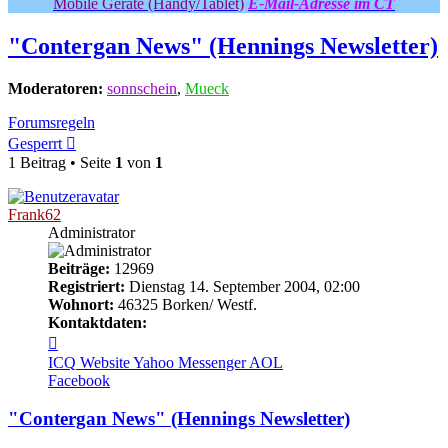
Mobile Geräte (Handy/Tablet)
E-Mail-Adresse im CT
"Contergan News" (Hennings Newsletter)
Moderatoren:
sonnschein
,
Mueck
Forumsregeln
Gesperrt
1 Beitrag • Seite
1
von
1
Frank62
Administrator
Beiträge:
12969
Registriert:
Dienstag 14. September 2004, 02:00
Wohnort:
46325 Borken/ Westf.
Kontaktdaten:
Kontaktdaten
von
ICQ
Website
Yahoo Messenger
AOL
Frank62
Facebook
"Contergan News" (Hennings Newsletter)