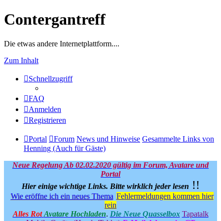
Contergantreff
Die etwas andere Internetplattform....
Zum Inhalt
Schnellzugriff
FAQ
Anmelden
Registrieren
Portal
Forum
News und Hinweise
Gesammelte Links von
Henning (Auch für Gäste)
Neue Regelung Ab 02.02.2020 gültig im Forum, Avatare und
Portal
!!
Hier einige wichtige Links.
Bitte wirklich jeder lesen
Wie eröffne ich ein neues Thema
Fehlermeldungen kommen hier
rein
Alles Rot
Avatare Hochladen
.
Die Neue Quasselbox
Tapatalk