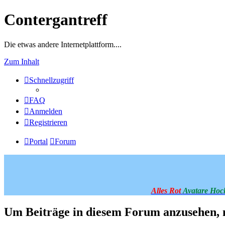
Contergantreff
Die etwas andere Internetplattform....
Zum Inhalt
Schnellzugriff
FAQ
Anmelden
Registrieren
Portal
Forum
Alles Rot
Avatare Hoc
Um Beiträge in diesem Forum anzusehen, m