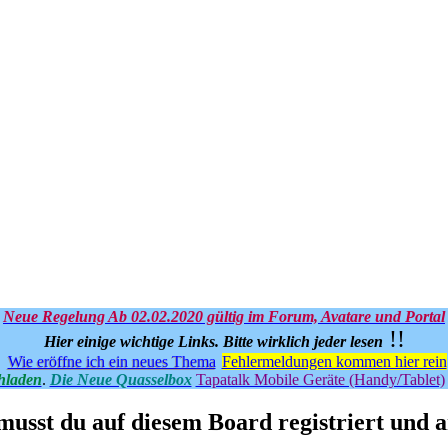
Neue Regelung Ab 02.02.2020 gültig im Forum, Avatare und Portal
!!
Hier einige wichtige Links.
Bitte wirklich jeder lesen
Wie eröffne ich ein neues Thema
Fehlermeldungen kommen hier rein
hladen
.
Die Neue Quasselbox
Tapatalk Mobile Geräte (Handy/Tablet)
usst du auf diesem Board registriert und a