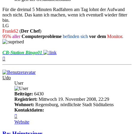
Für die dreimal 5 Minuten Radfahren am Tag lohnt der Aufwand
noch nicht. Das kann ich machen, wenn ich eventuell wieder fitter
bin.
LG
Frank62
(
Der Chef
)
95%
aller
Computerprobleme
befinden sich
vor dem
Monitor
.
CB-Station Bingo01
Nach
oben
Udo
User
Beiträge:
6430
Registriert:
Mittwoch 19. November 2008, 22:29
Wohnort:
Regensburg, nördlichste Stadt Süditaliens
Kontaktdaten:
Kontaktdaten
von
Website
Udo
Re: Heimtrainer