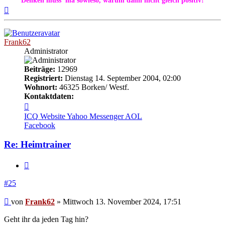
Denken müss’ ma sowieso, warum dann nicht gleich positiv!
Nach
oben
Frank62
Administrator
Beiträge:
12969
Registriert:
Dienstag 14. September 2004, 02:00
Wohnort:
46325 Borken/ Westf.
Kontaktdaten:
Kontaktdaten
von
ICQ
Website
Yahoo Messenger
AOL
Frank62
Facebook
Re: Heimtrainer
Zitieren
#25
Beitrag
von
Frank62
»
Mittwoch 13. November 2024, 17:51
Geht ihr da jeden Tag hin?