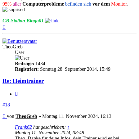
95%
aller
Computerprobleme
befinden sich
vor dem
Monitor
.
CB-Station Bingo01
Nach
oben
TheoGreb
User
Beiträge:
1434
Registriert:
Sonntag 28. September 2014, 15:49
Re: Heimtrainer
Zitieren
#18
Beitrag
von
TheoGreb
»
Montag 11. November 2024, 16:13
Frank62
hat geschrieben:
↑
Montag 11. November 2024, 08:48
Theo, Danke für deine Infos, dein Trainer wird es bei