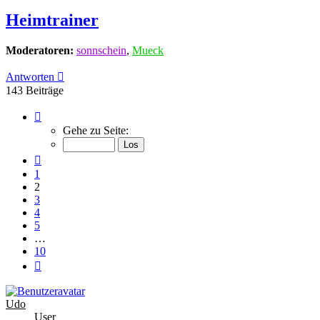
Heimtrainer
Moderatoren:
sonnschein
,
Mueck
Antworten
143 Beiträge
Seite
2
Gehe zu Seite:
von
10
Vorherige
1
2
3
4
5
…
10
Nächste
Udo
User