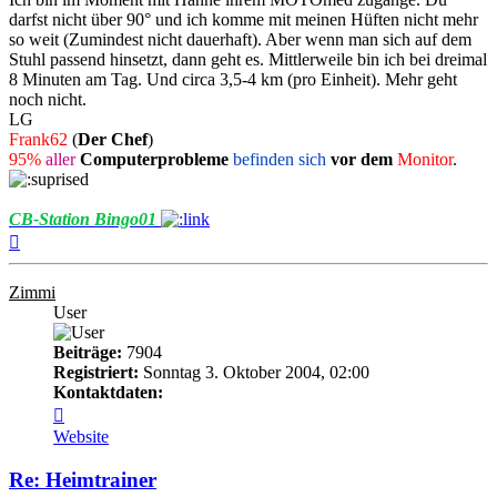
darfst nicht über 90° und ich komme mit meinen Hüften nicht mehr
so weit (Zumindest nicht dauerhaft). Aber wenn man sich auf dem
Stuhl passend hinsetzt, dann geht es. Mittlerweile bin ich bei dreimal
8 Minuten am Tag. Und circa 3,5-4 km (pro Einheit). Mehr geht
noch nicht.
LG
Frank62
(
Der Chef
)
95%
aller
Computerprobleme
befinden sich
vor dem
Monitor
.
CB-Station Bingo01
Nach
oben
Zimmi
User
Beiträge:
7904
Registriert:
Sonntag 3. Oktober 2004, 02:00
Kontaktdaten:
Kontaktdaten
von
Website
Zimmi
Re: Heimtrainer