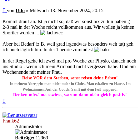
Beitrag
von
Udo
»
Mittwoch 13. November 2024, 20:15
Kommt drauf an. Ist ja nicht so, daß wir sonst nix zu tun haben ;)
2-3 mal in der Woche reicht vollkommen aus. Wir wollen ja keinen
Sportler werden ...
Aber bei Bedarf (z.B. weil grad irgendwas besonders weh tut) geh
ich auch täglich hin. In der Theorie zumindest
In der Regel gehe ich zwei mal pro Woche zur Physio, danach noch
ins Studio - wenn ich mein Armband nicht vergessen habe. Und am
Wochenende mit meiner Frau.
Reise VOR dem Sterben, sonst reisen deine Erben!
In meinem Alter geht man nicht mehr in Clubs. Man eskaliert zu Hause. Im
Wohnzimmer. Auf der Couch. Sanft mit dem Fuß wippend.
Denken müss’ ma sowieso, warum dann nicht gleich positiv!
Nach
oben
Frank62
Administrator
Beiträge:
12969