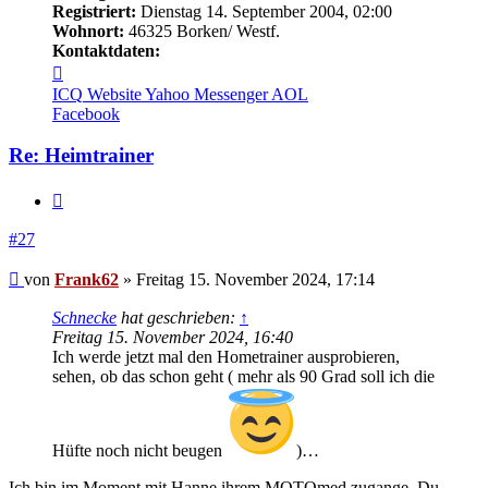
Registriert:
Dienstag 14. September 2004, 02:00
Wohnort:
46325 Borken/ Westf.
Kontaktdaten:
Kontaktdaten
von
ICQ
Website
Yahoo Messenger
AOL
Frank62
Facebook
Re: Heimtrainer
Zitieren
#27
Beitrag
von
Frank62
»
Freitag 15. November 2024, 17:14
Schnecke
hat geschrieben:
↑
Freitag 15. November 2024, 16:40
Ich werde jetzt mal den Hometrainer ausprobieren,
sehen, ob das schon geht ( mehr als 90 Grad soll ich die
Hüfte noch nicht beugen
)…
Ich bin im Moment mit Hanne ihrem MOTOmed zugange. Du