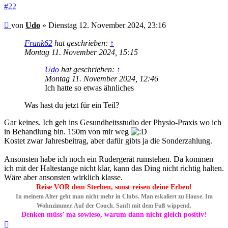
#22
Beitrag
von
Udo
»
Dienstag 12. November 2024, 23:16
Frank62
hat geschrieben:
↑
Montag 11. November 2024, 15:15
Udo
hat geschrieben:
↑
Montag 11. November 2024, 12:46
Ich hatte so etwas ähnliches
Was hast du jetzt für ein Teil?
Gar keines. Ich geh ins Gesundheitsstudio der Physio-Praxis wo ich
in Behandlung bin. 150m von mir weg
Kostet zwar Jahresbeitrag, aber dafür gibts ja die Sonderzahlung.
Ansonsten habe ich noch ein Rudergerät rumstehen. Da kommen
ich mit der Haltestange nicht klar, kann das Ding nicht richtig halten.
Wäre aber ansonsten wirklich klasse.
Reise VOR dem Sterben, sonst reisen deine Erben!
In meinem Alter geht man nicht mehr in Clubs. Man eskaliert zu Hause. Im
Wohnzimmer. Auf der Couch. Sanft mit dem Fuß wippend.
Denken müss’ ma sowieso, warum dann nicht gleich positiv!
Nach