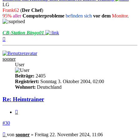
LG
Frank62
(
Der Chef
)
95%
aller
Computerprobleme
befinden sich
vor dem
Monitor
.
CB-Station Bingo01
Nach
oben
sooner
User
Beiträge:
2405
Registriert:
Sonntag 3. Oktober 2004, 02:00
Wohnort:
Deutschland
Re: Heimtrainer
Zitieren
#30
Beitrag
von
sooner
»
Freitag 22. November 2024, 11:06