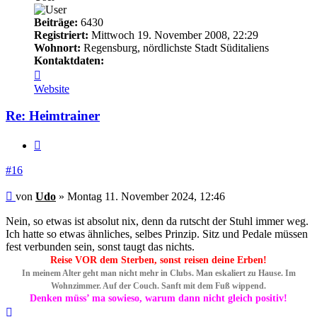
Beiträge:
6430
Registriert:
Mittwoch 19. November 2008, 22:29
Wohnort:
Regensburg, nördlichste Stadt Süditaliens
Kontaktdaten:
Kontaktdaten
von
Website
Udo
Re: Heimtrainer
Zitieren
#16
Beitrag
von
Udo
»
Montag 11. November 2024, 12:46
Nein, so etwas ist absolut nix, denn da rutscht der Stuhl immer weg.
Ich hatte so etwas ähnliches, selbes Prinzip. Sitz und Pedale müssen
fest verbunden sein, sonst taugt das nichts.
Reise VOR dem Sterben, sonst reisen deine Erben!
In meinem Alter geht man nicht mehr in Clubs. Man eskaliert zu Hause. Im
Wohnzimmer. Auf der Couch. Sanft mit dem Fuß wippend.
Denken müss’ ma sowieso, warum dann nicht gleich positiv!
Nach