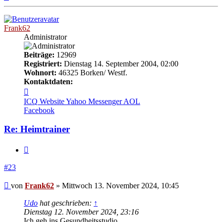
oben
Frank62
Administrator
Beiträge:
12969
Registriert:
Dienstag 14. September 2004, 02:00
Wohnort:
46325 Borken/ Westf.
Kontaktdaten:
Kontaktdaten
von
ICQ
Website
Yahoo Messenger
AOL
Frank62
Facebook
Re: Heimtrainer
Zitieren
#23
Beitrag
von
Frank62
»
Mittwoch 13. November 2024, 10:45
Udo
hat geschrieben:
↑
Dienstag 12. November 2024, 23:16
Ich geh ins Gesundheitsstudio