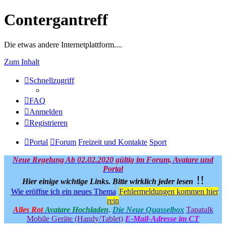
Contergantreff
Die etwas andere Internetplattform....
Zum Inhalt
Schnellzugriff
FAQ
Anmelden
Registrieren
Portal
Forum
Freizeit und Kontakte
Sport
Neue Regelung Ab 02.02.2020 gültig im Forum, Avatare und
Portal
!!
Hier einige wichtige Links.
Bitte wirklich jeder lesen
Wie eröffne ich ein neues Thema
Fehlermeldungen kommen hier
rein
Alles Rot
Avatare Hochladen
.
Die Neue Quasselbox
Tapatalk
Mobile Geräte (Handy/Tablet)
E-Mail-Adresse im CT