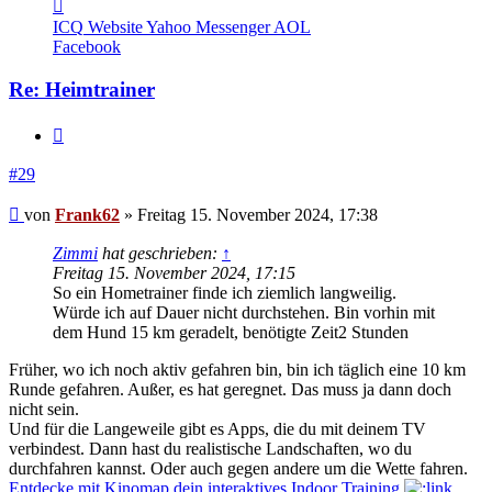
Kontaktdaten
von
ICQ
Website
Yahoo Messenger
AOL
Frank62
Facebook
Re: Heimtrainer
Zitieren
#29
Beitrag
von
Frank62
»
Freitag 15. November 2024, 17:38
Zimmi
hat geschrieben:
↑
Freitag 15. November 2024, 17:15
So ein Hometrainer finde ich ziemlich langweilig.
Würde ich auf Dauer nicht durchstehen. Bin vorhin mit
dem Hund 15 km geradelt, benötigte Zeit2 Stunden
Früher, wo ich noch aktiv gefahren bin, bin ich täglich eine 10 km
Runde gefahren. Außer, es hat geregnet. Das muss ja dann doch
nicht sein.
Und für die Langeweile gibt es Apps, die du mit deinem TV
verbindest. Dann hast du realistische Landschaften, wo du
durchfahren kannst. Oder auch gegen andere um die Wette fahren.
Entdecke mit Kinomap dein interaktives Indoor Training