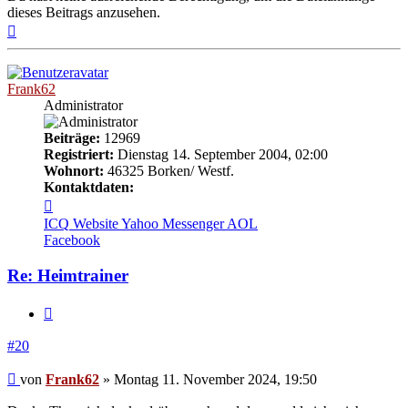
dieses Beitrags anzusehen.
Nach
oben
Frank62
Administrator
Beiträge:
12969
Registriert:
Dienstag 14. September 2004, 02:00
Wohnort:
46325 Borken/ Westf.
Kontaktdaten:
Kontaktdaten
von
ICQ
Website
Yahoo Messenger
AOL
Frank62
Facebook
Re: Heimtrainer
Zitieren
#20
Beitrag
von
Frank62
»
Montag 11. November 2024, 19:50