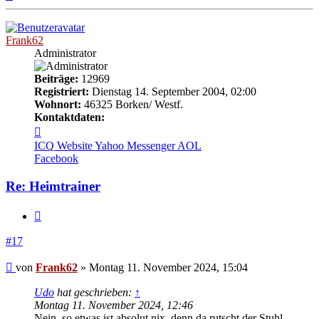
oben
Frank62
Administrator
Beiträge:
12969
Registriert:
Dienstag 14. September 2004, 02:00
Wohnort:
46325 Borken/ Westf.
Kontaktdaten:
Kontaktdaten
von
ICQ
Website
Yahoo Messenger
AOL
Frank62
Facebook
Re: Heimtrainer
Zitieren
#17
Beitrag
von
Frank62
»
Montag 11. November 2024, 15:04
Udo
hat geschrieben:
↑
Montag 11. November 2024, 12:46
Nein, so etwas ist absolut nix, denn da rutscht der Stuhl