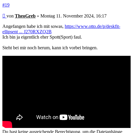
#19
Beitrag
von
TheoGreb
»
Montag 11. November 2024, 16:17
Angefangen habe ich mit sowas,
https://www.otto.de/p/deskfit-
ellipsent ... J270RXZQ2B
Ich bin ja eigentlich eher Spott(Sport) faul.
Steht bei mir noch herum, kann ich vorbei bringen.
Du hast keine ausreichende Berechtigung, um die Dateianhänge