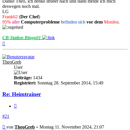
Danke Theo, ich denke drüber nach und dann melde ich mich
deswegen noch mal.
LG
Frank62
(
Der Chef
)
95%
aller
Computerprobleme
befinden sich
vor dem
Monitor
.
CB-Station Bingo01
Nach
oben
TheoGreb
User
Beiträge:
1434
Registriert:
Sonntag 28. September 2014, 15:49
Re: Heimtrainer
Zitieren
#21
Beitrag
von
TheoGreb
»
Montag 11. November 2024, 21:07