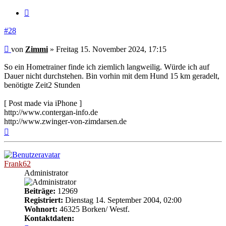
Zitieren
#28
Beitrag
von
Zimmi
»
Freitag 15. November 2024, 17:15
So ein Hometrainer finde ich ziemlich langweilig. Würde ich auf
Dauer nicht durchstehen. Bin vorhin mit dem Hund 15 km geradelt,
benötigte Zeit2 Stunden
[ Post made via iPhone ]
http://www.contergan-info.de
http://www.zwinger-von-zimdarsen.de
Nach
oben
Frank62
Administrator
Beiträge:
12969
Registriert:
Dienstag 14. September 2004, 02:00
Wohnort:
46325 Borken/ Westf.
Kontaktdaten: