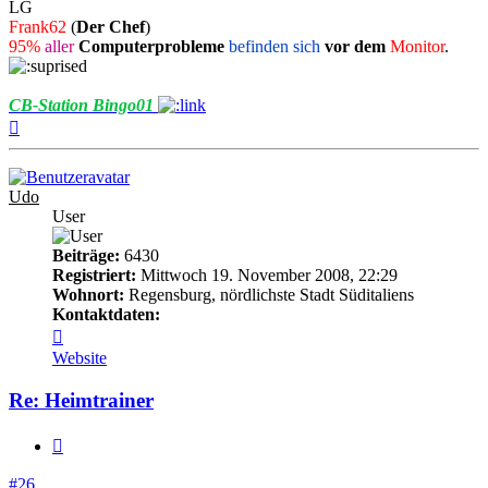
LG
Frank62
(
Der Chef
)
95%
aller
Computerprobleme
befinden sich
vor dem
Monitor
.
CB-Station Bingo01
Nach
oben
Udo
User
Beiträge:
6430
Registriert:
Mittwoch 19. November 2008, 22:29
Wohnort:
Regensburg, nördlichste Stadt Süditaliens
Kontaktdaten:
Kontaktdaten
von
Website
Udo
Re: Heimtrainer
Zitieren
#26