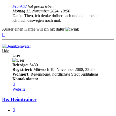
Frank62
hat geschrieben:
↑
Montag 11. November 2024, 19:50
Danke Theo, ich denke drüber nach und dann melde
ich mich deswegen noch mal.
Ausser einen Kaffee will ich nix dafür
Nach
oben
Udo
User
Beiträge:
6430
Registriert:
Mittwoch 19. November 2008, 22:29
Wohnort:
Regensburg, nördlichste Stadt Süditaliens
Kontaktdaten:
Kontaktdaten
von
Website
Udo
Re: Heimtrainer
Zitieren