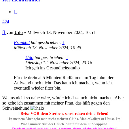
Zitieren
#24
Beitrag
von
Udo
»
Mittwoch 13. November 2024, 16:51
Frank62
hat geschrieben:
↑
Mittwoch 13. November 2024, 10:45
Udo
hat geschrieben:
↑
Dienstag 12. November 2024, 23:16
Ich geh ins Gesundheitsstudio
Für die dreimal 5 Minuten Radfahren am Tag lohnt der
Aufwand noch nicht. Das kann ich machen, wenn ich
eventuell wieder fitter bin.
Wenns nicht so nahe wäre, würde ich das auch nicht machen. Aber
so gehe ich zusammen mit meiner Frau, das hilft gegen den
Schweinehund
Reise VOR dem Sterben, sonst reisen deine Erben!
In meinem Alter geht man nicht mehr in Clubs. Man eskaliert zu Hause. Im
Wohnzimmer. Auf der Couch. Sanft mit dem Fuß wippend.