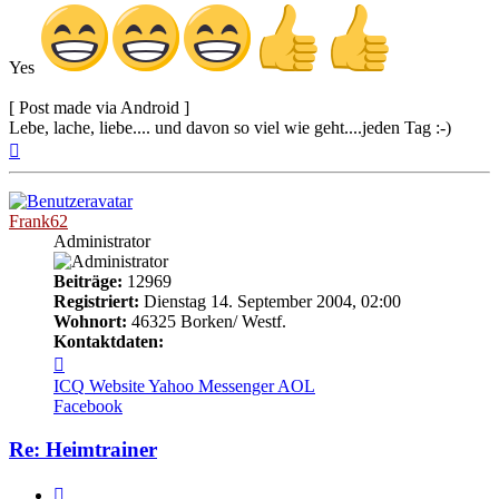
Yes
[ Post made via Android ]
Lebe, lache, liebe.... und davon so viel wie geht....jeden Tag :-)
Nach
oben
Frank62
Administrator
Beiträge:
12969
Registriert:
Dienstag 14. September 2004, 02:00
Wohnort:
46325 Borken/ Westf.
Kontaktdaten:
Kontaktdaten
von
ICQ
Website
Yahoo Messenger
AOL
Frank62
Facebook
Re: Heimtrainer
Zitieren