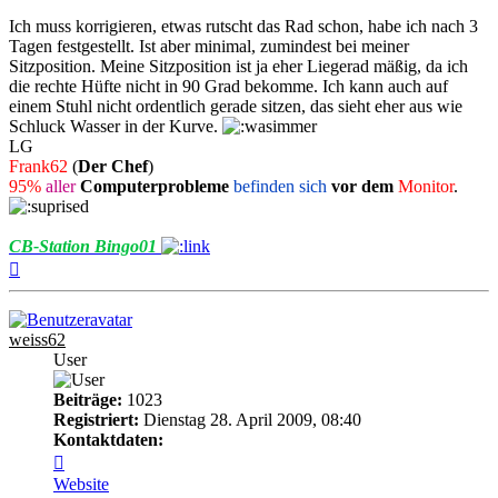
Ich muss korrigieren, etwas rutscht das Rad schon, habe ich nach 3
Tagen festgestellt. Ist aber minimal, zumindest bei meiner
Sitzposition. Meine Sitzposition ist ja eher Liegerad mäßig, da ich
die rechte Hüfte nicht in 90 Grad bekomme. Ich kann auch auf
einem Stuhl nicht ordentlich gerade sitzen, das sieht eher aus wie
Schluck Wasser in der Kurve.
LG
Frank62
(
Der Chef
)
95%
aller
Computerprobleme
befinden sich
vor dem
Monitor
.
CB-Station Bingo01
Nach
oben
weiss62
User
Beiträge:
1023
Registriert:
Dienstag 28. April 2009, 08:40
Kontaktdaten:
Kontaktdaten
von
Website