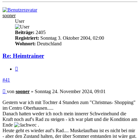
oben
sooner
User
Beiträge:
2405
Registriert:
Sonntag 3. Oktober 2004, 02:00
Wohnort:
Deutschland
Re: Heimtrainer
Zitieren
#41
Beitrag
von
sooner
»
Sonntag 24. November 2024, 09:01
Gestern war ich mit Tochter 4 Stunden zum "Christmas- Shopping"
im Centro Oberhausen.....
Danach hatten weder ich noch mein innerer Schweinehund die
Kraft noch auf's Rad zu steigen - ich war platt und die Kondition am
Ende
.
Heute geht es wieder auf's Rad.... Muskelaufbau ist es nicht bei mir
- aber den Zustand halten, der über Sommer entstanden ist wäre gut.