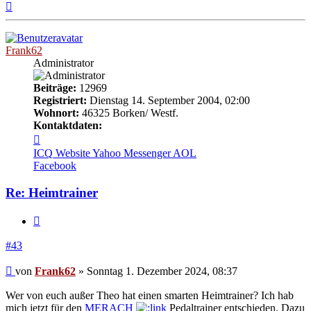
Nach
oben
Frank62
Administrator
Beiträge:
12969
Registriert:
Dienstag 14. September 2004, 02:00
Wohnort:
46325 Borken/ Westf.
Kontaktdaten:
Kontaktdaten
von
ICQ
Website
Yahoo Messenger
AOL
Frank62
Facebook
Re: Heimtrainer
Zitieren
#43
Beitrag
von
Frank62
»
Sonntag 1. Dezember 2024, 08:37
Wer von euch außer Theo hat einen smarten Heimtrainer? Ich hab
mich jetzt für den
MERACH
Pedaltrainer entschieden. Dazu