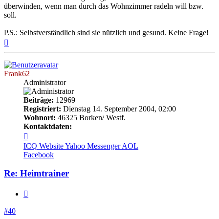
überwinden, wenn man durch das Wohnzimmer radeln will bzw.
soll.
P.S.: Selbstverständlich sind sie nützlich und gesund. Keine Frage!
Nach
oben
Frank62
Administrator
Beiträge:
12969
Registriert:
Dienstag 14. September 2004, 02:00
Wohnort:
46325 Borken/ Westf.
Kontaktdaten:
Kontaktdaten
von
ICQ
Website
Yahoo Messenger
AOL
Frank62
Facebook
Re: Heimtrainer
Zitieren
#40