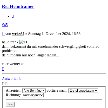
weiss62
Re: Heimtrainer
Zitieren
#45
Beitrag
von
weiss62
»
Sonntag 1. Dezember 2024, 16:56
hallo frank
dann bekommst du mit zunehmender schwergängigkeit vom rad
probleme.
da hilft dann nur noch länger radeln...
euer werner ad
Nach
oben
Antworten
Anzeigen:
Sortiere nach:
Richtung: