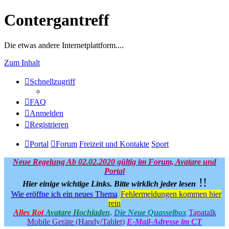
Contergantreff
Die etwas andere Internetplattform....
Zum Inhalt
Schnellzugriff
FAQ
Anmelden
Registrieren
Portal
Forum
Freizeit und Kontakte
Sport
Neue Regelung Ab 02.02.2020 gültig im Forum, Avatare und
Portal
!!
Hier einige wichtige Links.
Bitte wirklich jeder lesen
Wie eröffne ich ein neues Thema
Fehlermeldungen kommen hier
rein
Alles Rot
Avatare Hochladen
.
Die Neue Quasselbox
Tapatalk
Mobile Geräte (Handy/Tablet)
E-Mail-Adresse im CT