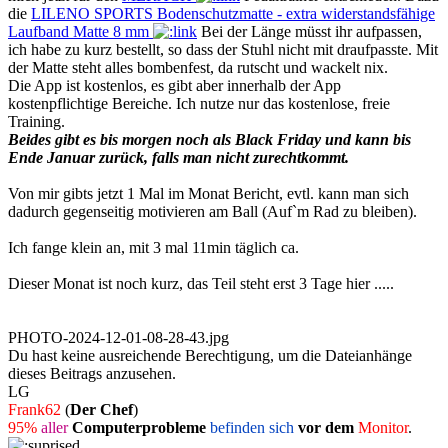
die
LILENO SPORTS Bodenschutzmatte - extra widerstandsfähige
Laufband Matte 8 mm
Bei der Länge müsst ihr aufpassen,
ich habe zu kurz bestellt, so dass der Stuhl nicht mit draufpasste. Mit
der Matte steht alles bombenfest, da rutscht und wackelt nix.
Die App ist kostenlos, es gibt aber innerhalb der App
kostenpflichtige Bereiche. Ich nutze nur das kostenlose, freie
Training.
Beides gibt es bis morgen noch als Black Friday und kann bis
Ende Januar zurück, falls man nicht zurechtkommt.
Von mir gibts jetzt 1 Mal im Monat Bericht, evtl. kann man sich
dadurch gegenseitig motivieren am Ball (Auf`m Rad zu bleiben).
Ich fange klein an, mit 3 mal 11min täglich ca.
Dieser Monat ist noch kurz, das Teil steht erst 3 Tage hier .....
PHOTO-2024-12-01-08-28-43.jpg
Du hast keine ausreichende Berechtigung, um die Dateianhänge
dieses Beitrags anzusehen.
LG
Frank62
(
Der Chef
)
95%
aller
Computerprobleme
befinden sich
vor dem
Monitor
.