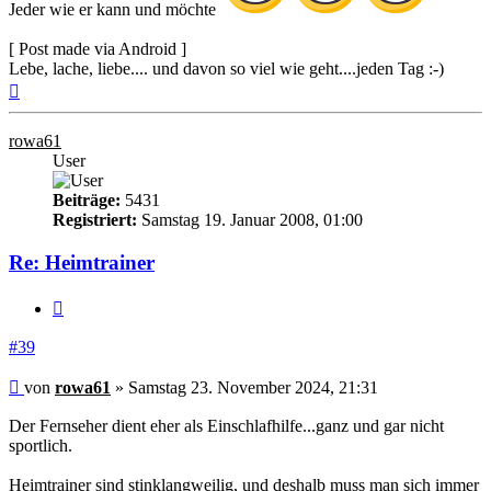
Jeder wie er kann und möchte
[ Post made via Android ]
Lebe, lache, liebe.... und davon so viel wie geht....jeden Tag :-)
Nach
oben
rowa61
User
Beiträge:
5431
Registriert:
Samstag 19. Januar 2008, 01:00
Re: Heimtrainer
Zitieren
#39
Beitrag
von
rowa61
»
Samstag 23. November 2024, 21:31
Der Fernseher dient eher als Einschlafhilfe...ganz und gar nicht
sportlich.
Heimtrainer sind stinklangweilig, und deshalb muss man sich immer