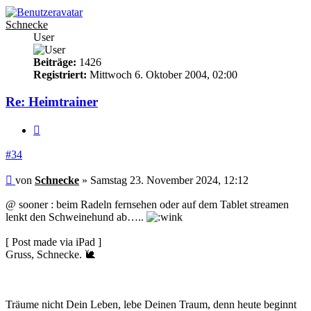
Schnecke
User
Beiträge:
1426
Registriert:
Mittwoch 6. Oktober 2004, 02:00
Re: Heimtrainer
Zitieren
#34
Beitrag
von
Schnecke
»
Samstag 23. November 2024, 12:12
@ sooner : beim Radeln fernsehen oder auf dem Tablet streamen
lenkt den Schweinehund ab…..
[ Post made via iPad ]
Gruss, Schnecke. 🐌
Träume nicht Dein Leben, lebe Deinen Traum, denn heute beginnt