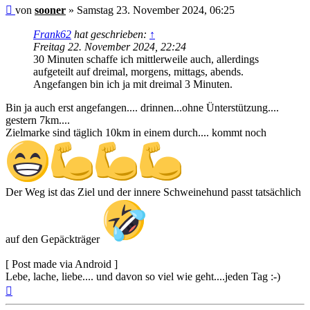
Beitrag
von
sooner
»
Samstag 23. November 2024, 06:25
Frank62
hat geschrieben:
↑
Freitag 22. November 2024, 22:24
30 Minuten schaffe ich mittlerweile auch, allerdings
aufgeteilt auf dreimal, morgens, mittags, abends.
Angefangen bin ich ja mit dreimal 3 Minuten.
Bin ja auch erst angefangen.... drinnen...ohne Ünterstützung....
gestern 7km....
Zielmarke sind täglich 10km in einem durch.... kommt noch
Der Weg ist das Ziel und der innere Schweinehund passt tatsächlich
auf den Gepäckträger
[ Post made via Android ]
Lebe, lache, liebe.... und davon so viel wie geht....jeden Tag :-)
Nach
oben