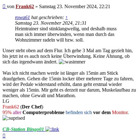
Beitrag
von
Frank62
»
Samstag 23. November 2024, 22:21
rowa61
hat geschrieben:
↑
Samstag 23. November 2024, 21:31
Heimtrainer sind stinklangweilig, und deshalb muss
man sich immer überwinden, wenn man durch das
Wohnzimmer radeln will bzw. soll.
Unser steht oben auf dem Flur. Ich gehe 3 Mal am Tag gezielt hin,
bis jetzt ist es auch noch keine Überwindung. Keine Ahnung, ob
sich das irgendwann ändert.
Was ich nicht machen werde ist länger als 15min am Stück
draufgehen. Gehen die 15min locker über mehrere Tage zu fahren,
wird der Pedale widerstand erhöht, dann geht erstmal wieder
weniger als 15min. Mir geht es derzeit nur darum, Muskelaufbau zu
machen, ohne Gewalt und Marathon.
LG
Frank62
(
Der Chef
)
95%
aller
Computerprobleme
befinden sich
vor dem
Monitor
.
CB-Station Bingo01
Nach