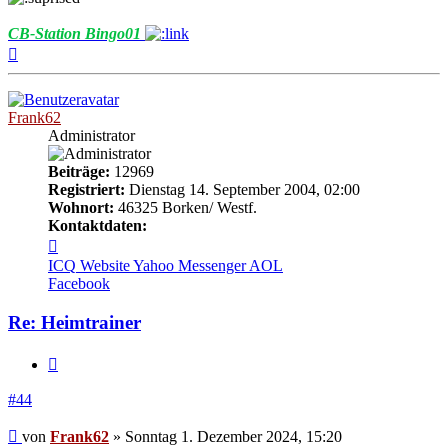
CB-Station Bingo01
Nach
oben
Frank62
Administrator
Beiträge:
12969
Registriert:
Dienstag 14. September 2004, 02:00
Wohnort:
46325 Borken/ Westf.
Kontaktdaten:
Kontaktdaten
von
ICQ
Website
Yahoo Messenger
AOL
Frank62
Facebook
Re: Heimtrainer
Zitieren
#44
Beitrag
von
Frank62
»
Sonntag 1. Dezember 2024, 15:20