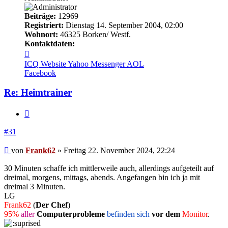
Beiträge:
12969
Registriert:
Dienstag 14. September 2004, 02:00
Wohnort:
46325 Borken/ Westf.
Kontaktdaten:
Kontaktdaten
von
ICQ
Website
Yahoo Messenger
AOL
Frank62
Facebook
Re: Heimtrainer
Zitieren
#31
Beitrag
von
Frank62
»
Freitag 22. November 2024, 22:24
30 Minuten schaffe ich mittlerweile auch, allerdings aufgeteilt auf
dreimal, morgens, mittags, abends. Angefangen bin ich ja mit
dreimal 3 Minuten.
LG
Frank62
(
Der Chef
)
95%
aller
Computerprobleme
befinden sich
vor dem
Monitor
.