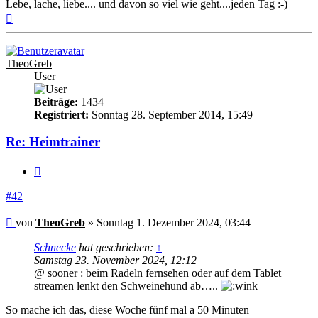
Lebe, lache, liebe.... und davon so viel wie geht....jeden Tag :-)
Nach
oben
TheoGreb
User
Beiträge:
1434
Registriert:
Sonntag 28. September 2014, 15:49
Re: Heimtrainer
Zitieren
#42
Beitrag
von
TheoGreb
»
Sonntag 1. Dezember 2024, 03:44
Schnecke
hat geschrieben:
↑
Samstag 23. November 2024, 12:12
@ sooner : beim Radeln fernsehen oder auf dem Tablet
streamen lenkt den Schweinehund ab…..
So mache ich das, diese Woche fünf mal a 50 Minuten