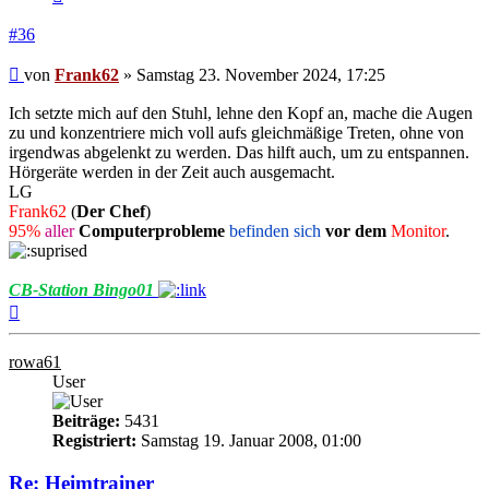
#36
Beitrag
von
Frank62
»
Samstag 23. November 2024, 17:25
Ich setzte mich auf den Stuhl, lehne den Kopf an, mache die Augen
zu und konzentriere mich voll aufs gleichmäßige Treten, ohne von
irgendwas abgelenkt zu werden. Das hilft auch, um zu entspannen.
Hörgeräte werden in der Zeit auch ausgemacht.
LG
Frank62
(
Der Chef
)
95%
aller
Computerprobleme
befinden sich
vor dem
Monitor
.
CB-Station Bingo01
Nach
oben
rowa61
User
Beiträge:
5431
Registriert:
Samstag 19. Januar 2008, 01:00
Re: Heimtrainer