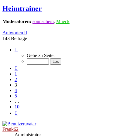
Heimtrainer
Moderatoren:
sonnschein
,
Mueck
Antworten
143 Beiträge
Seite
3
Gehe zu Seite:
von
10
Vorherige
1
2
3
4
5
…
10
Nächste
Frank62
Administrator