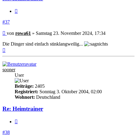
Zitieren
#37
Beitrag
von
rowa61
»
Samstag 23. November 2024, 17:34
Die Dinger sind einfach stinklangweilig...
Nach
oben
sooner
User
Beiträge:
2405
Registriert:
Sonntag 3. Oktober 2004, 02:00
Wohnort:
Deutschland
Re: Heimtrainer
Zitieren
#38