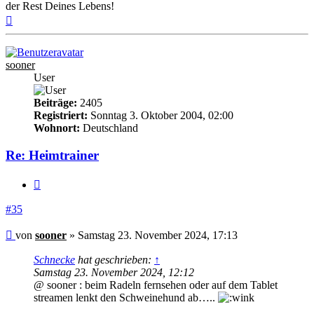
der Rest Deines Lebens!
Nach
oben
sooner
User
Beiträge:
2405
Registriert:
Sonntag 3. Oktober 2004, 02:00
Wohnort:
Deutschland
Re: Heimtrainer
Zitieren
#35
Beitrag
von
sooner
»
Samstag 23. November 2024, 17:13
Schnecke
hat geschrieben:
↑
Samstag 23. November 2024, 12:12
@ sooner : beim Radeln fernsehen oder auf dem Tablet
streamen lenkt den Schweinehund ab…..