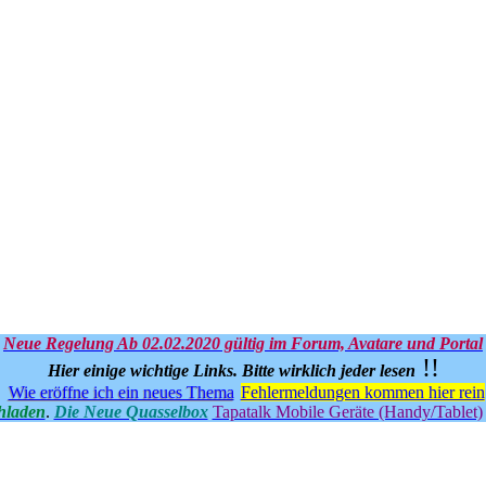
Neue Regelung Ab 02.02.2020 gültig im Forum, Avatare und Portal
!!
Hier einige wichtige Links.
Bitte wirklich jeder lesen
Wie eröffne ich ein neues Thema
Fehlermeldungen kommen hier rein
hladen
.
Die Neue Quasselbox
Tapatalk Mobile Geräte (Handy/Tablet)