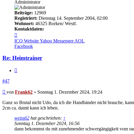
Administrator
Beiträge:
12969
Registriert:
Dienstag 14. September 2004, 02:00
Wohnort:
46325 Borken/ Westf.
Kontaktdaten:
Kontaktdaten
von
ICQ
Website
Yahoo Messenger
AOL
Frank62
Facebook
Re: Heimtrainer
Zitieren
#47
Beitrag
von
Frank62
»
Sonntag 1. Dezember 2024, 19:24
Ganz so Brutal nicht Udo, da ich die Handbänder nicht brauche, kann
2cm ca. damit kann ich leben.
weiss62
hat geschrieben:
↑
Sonntag 1. Dezember 2024, 16:56
dann bekommst du mit zunehmender schwergängigkeit vom ra