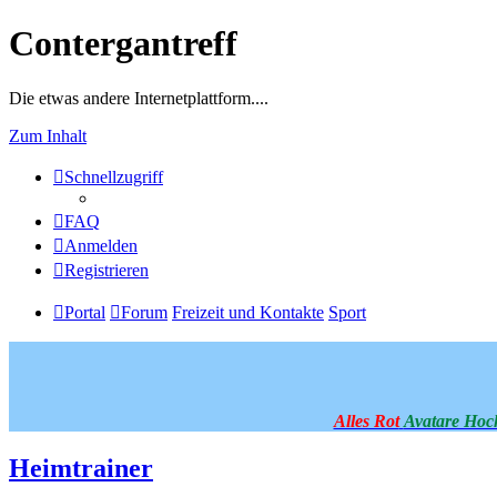
Contergantreff
Die etwas andere Internetplattform....
Zum Inhalt
Schnellzugriff
FAQ
Anmelden
Registrieren
Portal
Forum
Freizeit und Kontakte
Sport
Alles Rot
Avatare Hoc
Heimtrainer