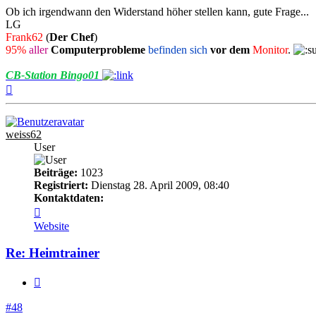
Ob ich irgendwann den Widerstand höher stellen kann, gute Frage...
LG
Frank62
(
Der Chef
)
95%
aller
Computerprobleme
befinden sich
vor dem
Monitor
.
CB-Station Bingo01
Nach
oben
weiss62
User
Beiträge:
1023
Registriert:
Dienstag 28. April 2009, 08:40
Kontaktdaten:
Kontaktdaten
von
Website
weiss62
Re: Heimtrainer
Zitieren
#48