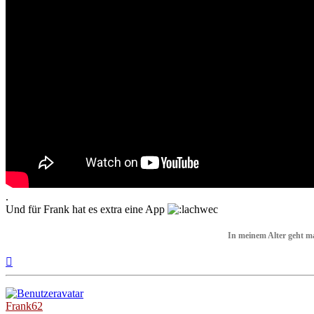
.
Und für Frank hat es extra eine App
In meinem Alter geht m
Nach
oben
Frank62