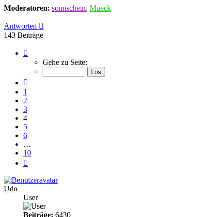
Moderatoren:
sonnschein
,
Mueck
Antworten
143 Beiträge
Seite
4
Gehe zu Seite:
von
10
Vorherige
1
2
3
4
5
6
…
10
Nächste
Udo
User
Beiträge:
6430