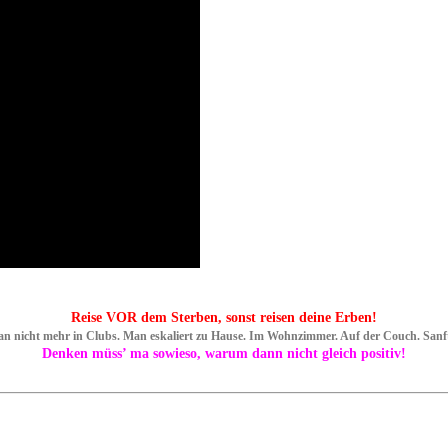
Reise VOR dem Sterben, sonst reisen deine Erben!
an nicht mehr in Clubs. Man eskaliert zu Hause. Im Wohnzimmer. Auf der Couch. San
Denken müss’ ma sowieso, warum dann nicht gleich positiv!