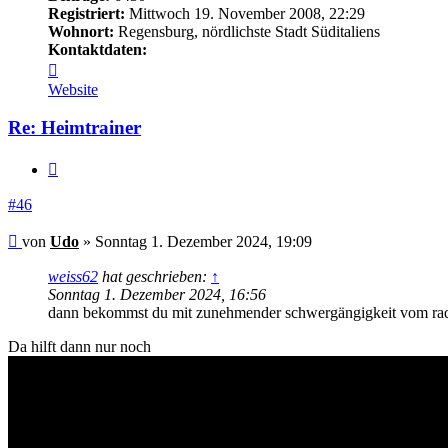
Registriert:
Mittwoch 19. November 2008, 22:29
Wohnort:
Regensburg, nördlichste Stadt Süditaliens
Kontaktdaten:
Kontaktdaten
von
Website
Udo
Re: Heimtrainer
Zitieren
#46
Beitrag
von
Udo
»
Sonntag 1. Dezember 2024, 19:09
weiss62
hat geschrieben:
↑
Sonntag 1. Dezember 2024, 16:56
dann bekommst du mit zunehmender schwergängigkeit vom ra
Da hilft dann nur noch