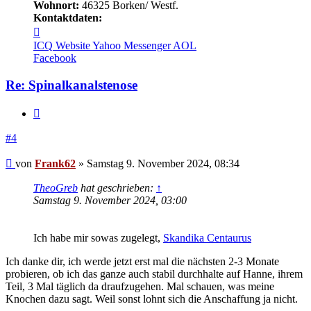
Wohnort:
46325 Borken/ Westf.
Kontaktdaten:
Kontaktdaten
von
ICQ
Website
Yahoo Messenger
AOL
Frank62
Facebook
Re: Spinalkanalstenose
Zitieren
#4
Beitrag
von
Frank62
»
Samstag 9. November 2024, 08:34
TheoGreb
hat geschrieben:
↑
Samstag 9. November 2024, 03:00
Ich habe mir sowas zugelegt,
Skandika Centaurus
Ich danke dir, ich werde jetzt erst mal die nächsten 2-3 Monate
probieren, ob ich das ganze auch stabil durchhalte auf Hanne, ihrem
Teil, 3 Mal täglich da draufzugehen. Mal schauen, was meine
Knochen dazu sagt. Weil sonst lohnt sich die Anschaffung ja nicht.