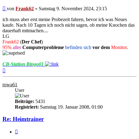
Beitrag
von
Frank62
»
Samstag 9. November 2024, 23:15
ich muss aber erst meine Probezeit fahren, bevor ich was Neues
kaufe. Nach 10 Tagen ich noch nicht sagen, ob meine Knochen das
dauerhaft mitmachen....
LG
Frank62
(
Der Chef
)
95%
aller
Computerprobleme
befinden sich
vor dem
Monitor
.
CB-Station Bingo01
Nach
oben
rowa61
User
Beiträge:
5431
Registriert:
Samstag 19. Januar 2008, 01:00
Re: Heimtrainer
Zitieren