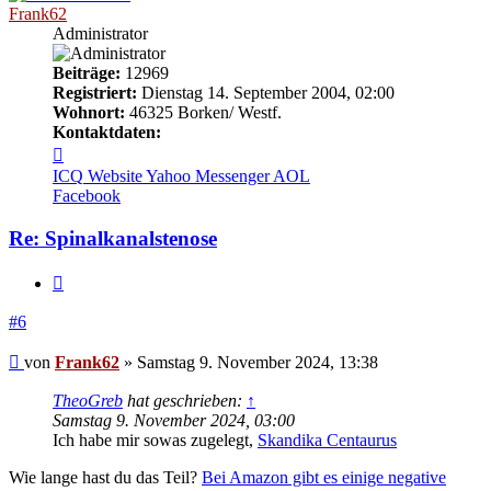
Frank62
Administrator
Beiträge:
12969
Registriert:
Dienstag 14. September 2004, 02:00
Wohnort:
46325 Borken/ Westf.
Kontaktdaten:
Kontaktdaten
von
ICQ
Website
Yahoo Messenger
AOL
Frank62
Facebook
Re: Spinalkanalstenose
Zitieren
#6
Beitrag
von
Frank62
»
Samstag 9. November 2024, 13:38
TheoGreb
hat geschrieben:
↑
Samstag 9. November 2024, 03:00
Ich habe mir sowas zugelegt,
Skandika Centaurus
Wie lange hast du das Teil?
Bei Amazon gibt es einige negative