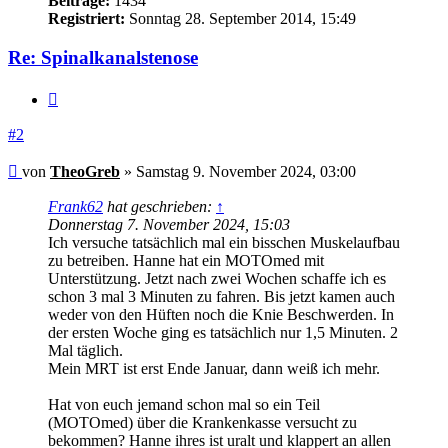
Beiträge:
1434
Registriert:
Sonntag 28. September 2014, 15:49
Re: Spinalkanalstenose
Zitieren
#2
Beitrag
von
TheoGreb
»
Samstag 9. November 2024, 03:00
Frank62
hat geschrieben:
↑
Donnerstag 7. November 2024, 15:03
Ich versuche tatsächlich mal ein bisschen Muskelaufbau
zu betreiben. Hanne hat ein MOTOmed mit
Unterstützung. Jetzt nach zwei Wochen schaffe ich es
schon 3 mal 3 Minuten zu fahren. Bis jetzt kamen auch
weder von den Hüften noch die Knie Beschwerden. In
der ersten Woche ging es tatsächlich nur 1,5 Minuten. 2
Mal täglich.
Mein MRT ist erst Ende Januar, dann weiß ich mehr.
Hat von euch jemand schon mal so ein Teil
(MOTOmed) über die Krankenkasse versucht zu
bekommen? Hanne ihres ist uralt und klappert an allen