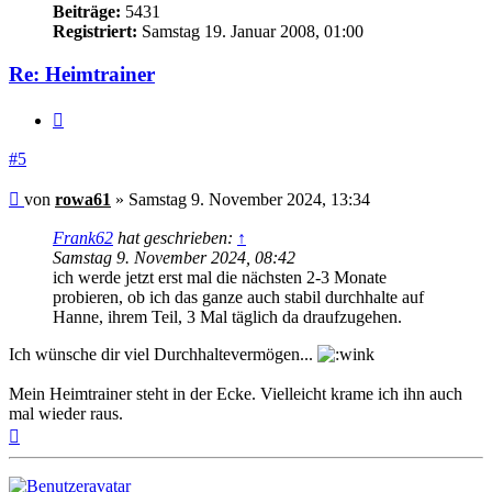
Beiträge:
5431
Registriert:
Samstag 19. Januar 2008, 01:00
Re: Heimtrainer
Zitieren
#5
Beitrag
von
rowa61
»
Samstag 9. November 2024, 13:34
Frank62
hat geschrieben:
↑
Samstag 9. November 2024, 08:42
ich werde jetzt erst mal die nächsten 2-3 Monate
probieren, ob ich das ganze auch stabil durchhalte auf
Hanne, ihrem Teil, 3 Mal täglich da draufzugehen.
Ich wünsche dir viel Durchhaltevermögen...
Mein Heimtrainer steht in der Ecke. Vielleicht krame ich ihn auch
mal wieder raus.
Nach
oben