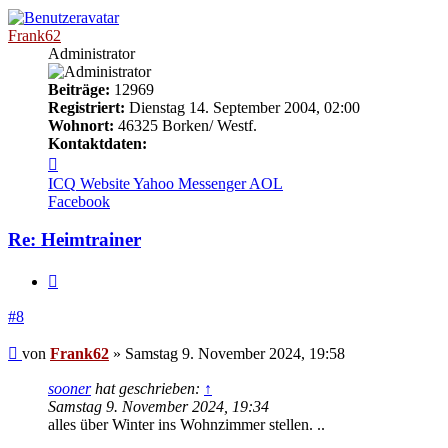
Frank62
Administrator
Beiträge:
12969
Registriert:
Dienstag 14. September 2004, 02:00
Wohnort:
46325 Borken/ Westf.
Kontaktdaten:
Kontaktdaten
von
ICQ
Website
Yahoo Messenger
AOL
Frank62
Facebook
Re: Heimtrainer
Zitieren
#8
Beitrag
von
Frank62
»
Samstag 9. November 2024, 19:58
sooner
hat geschrieben:
↑
Samstag 9. November 2024, 19:34
alles über Winter ins Wohnzimmer stellen. ..