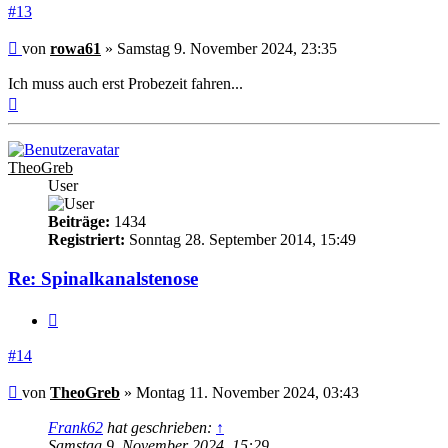
#13
Beitrag
von
rowa61
»
Samstag 9. November 2024, 23:35
Ich muss auch erst Probezeit fahren...
Nach
oben
TheoGreb
User
Beiträge:
1434
Registriert:
Sonntag 28. September 2014, 15:49
Re: Spinalkanalstenose
Zitieren
#14
Beitrag
von
TheoGreb
»
Montag 11. November 2024, 03:43
Frank62
hat geschrieben:
↑
Samstag 9. November 2024, 15:29