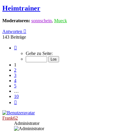
Heimtrainer
Moderatoren:
sonnschein
,
Mueck
Antworten
143 Beiträge
Seite
1
Gehe zu Seite:
von
10
1
2
3
4
5
…
10
Nächste
Frank62
Administrator