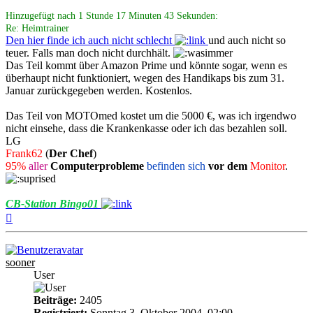
Hinzugefügt nach 1 Stunde 17 Minuten 43 Sekunden:
Re: Heimtrainer
Den hier finde ich auch nicht schlecht
und auch nicht so
teuer. Falls man doch nicht durchhält.
Das Teil kommt über Amazon Prime und könnte sogar, wenn es
überhaupt nicht funktioniert, wegen des Handikaps bis zum 31.
Januar zurückgegeben werden. Kostenlos.
Das Teil von MOTOmed kostet um die 5000 €, was ich irgendwo
nicht einsehe, dass die Krankenkasse oder ich das bezahlen soll.
LG
Frank62
(
Der Chef
)
95%
aller
Computerprobleme
befinden sich
vor dem
Monitor
.
CB-Station Bingo01
Nach
oben
sooner
User
Beiträge:
2405
Registriert:
Sonntag 3. Oktober 2004, 02:00