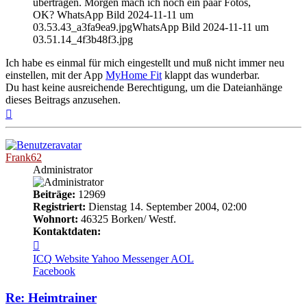
übertragen. Morgen mach ich noch ein paar Fotos,
OK? WhatsApp Bild 2024-11-11 um
03.53.43_a3fa9ea9.jpgWhatsApp Bild 2024-11-11 um
03.51.14_4f3b48f3.jpg
Ich habe es einmal für mich eingestellt und muß nicht immer neu
einstellen, mit der App
MyHome Fit
klappt das wunderbar.
Du hast keine ausreichende Berechtigung, um die Dateianhänge
dieses Beitrags anzusehen.
Nach
oben
Frank62
Administrator
Beiträge:
12969
Registriert:
Dienstag 14. September 2004, 02:00
Wohnort:
46325 Borken/ Westf.
Kontaktdaten:
Kontaktdaten
von
ICQ
Website
Yahoo Messenger
AOL
Frank62
Facebook
Re: Heimtrainer