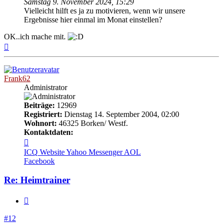
Samstag 9. November 2024, 15:29
Vielleicht hilft es ja zu motivieren, wenn wir unsere
Ergebnisse hier einmal im Monat einstellen?
OK..ich mache mit.
Nach
oben
Frank62
Administrator
Beiträge:
12969
Registriert:
Dienstag 14. September 2004, 02:00
Wohnort:
46325 Borken/ Westf.
Kontaktdaten:
Kontaktdaten
von
ICQ
Website
Yahoo Messenger
AOL
Frank62
Facebook
Re: Heimtrainer
Zitieren
#12