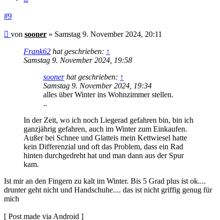
#9
Beitrag
von
sooner
»
Samstag 9. November 2024, 20:11
Frank62
hat geschrieben:
↑
Samstag 9. November 2024, 19:58
sooner
hat geschrieben:
↑
Samstag 9. November 2024, 19:34
alles über Winter ins Wohnzimmer stellen.
..
In der Zeit, wo ich noch Liegerad gefahren bin, bin ich
ganzjährig gefahren, auch im Winter zum Einkaufen.
Außer bei Schnee und Glatteis mein Kettwiesel hatte
kein Differenzial und oft das Problem, dass ein Rad
hinten durchgedreht hat und man dann aus der Spur
kam.
Ist mir an den Fingern zu kalt im Winter. Bis 5 Grad plus ist ok....
drunter geht nicht und Handschuhe.... das ist nicht griffig genug für
mich
[ Post made via Android ]