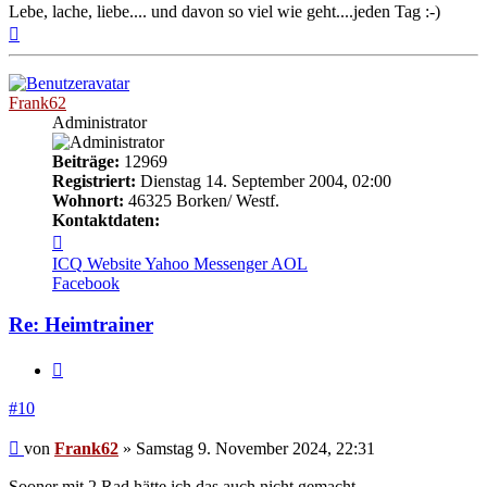
Lebe, lache, liebe.... und davon so viel wie geht....jeden Tag :-)
Nach
oben
Frank62
Administrator
Beiträge:
12969
Registriert:
Dienstag 14. September 2004, 02:00
Wohnort:
46325 Borken/ Westf.
Kontaktdaten:
Kontaktdaten
von
ICQ
Website
Yahoo Messenger
AOL
Frank62
Facebook
Re: Heimtrainer
Zitieren
#10
Beitrag
von
Frank62
»
Samstag 9. November 2024, 22:31
Sooner mit 2 Rad hätte ich das auch nicht gemacht.