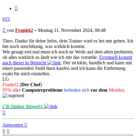
Zitieren
#15
Beitrag
von
Frank62
»
Montag 11. November 2024, 08:48
Theo, Danke für deine Infos, dein Trainer wird es bei mir geben. Ich
bin noch unschlüssig, was wirklich kommt.
Wie gesagt erst mal muss ich noch ne Weile auf dem alten probieren,
ob alles wirklich so läuft wie ich mir das vorstelle.
Eventuell kommt
auch dieser in Betracht
. Der ist klein, handlich und kann mir
einen passenden Stuhl dazu kaufen und ich kann die Entfernung
exakt für mich einstellen.
LG
Frank62
(
Der Chef
)
95%
aller
Computerprobleme
befinden sich
vor dem
Monitor
.
CB-Station Bingo01
Nach
oben
Antworten