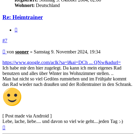
Wohnort:
Deutschland
Re: Heimtrainer
Zitieren
#7
Beitrag
von
sooner
»
Samstag 9. November 2024, 19:34
https://www.google.com/aclk?sa=l&ai=DCh ... QNw&adurl=
Ich habe mir den hier zugelegt. Da kann ich mein eigenes Rad
benutzen und alles über Winter ins Wohnzimmer stellen. ..
Man hat nicht so viel Gedöns rumstehen und im Frühjahr kommt
das Rad wieder nach draußen und der Rollentrainer in den Schrank.
[ Post made via Android ]
Lebe, lache, liebe.... und davon so viel wie geht....jeden Tag :-)
Nach
oben