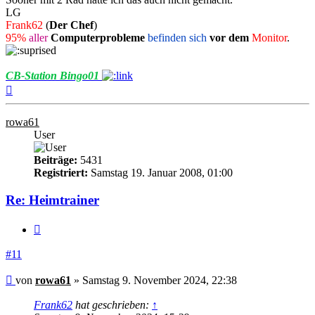
LG
Frank62
(
Der Chef
)
95%
aller
Computerprobleme
befinden sich
vor dem
Monitor
.
CB-Station Bingo01
Nach
oben
rowa61
User
Beiträge:
5431
Registriert:
Samstag 19. Januar 2008, 01:00
Re: Heimtrainer
Zitieren
#11
Beitrag
von
rowa61
»
Samstag 9. November 2024, 22:38
Frank62
hat geschrieben:
↑