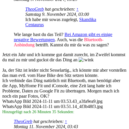
TheoGreb
hat geschrieben:
↑
Samstag 9. November 2024, 03:00
Ich habe mir sowas zugelegt,
Skandika
Centaurus
Wie lange hast du das Teil?
Bei Amazon gibt es einige
negative Bewertungen
. Auch, was die
Bluetooth-
Anbindung
betrifft. Kannst du mir da was zu sagen?
Jetzt ein Jahr und ich komme gut damit zurecht, im Zweifel kommst
du mal zu mir und guckst dir das Ding an
Ja, der Sitz ist leider nicht Sesselartig., ich könnte mir aber vorstellen
das man evtl. vom Hase Bike den Sitz setzen könnte.
Ich verbinde das Ding natürlich mit Bluetooth, man benötigt aber
die App, MyHome Fit und iConsole, eine Zeit lang hatte ich
Probleme, Daten zu Google Fit zu übertragen. Morgen mach ich
noch ein paar Fotos, OK?
WhatsApp Bild 2024-11-11 um 03.53.43_a3fa9ea9.jpg
WhatsApp Bild 2024-11-11 um 03.51.14_4f3b48f3.jpg
Hinzugefügt nach 26 Minuten 35 Sekunden:
TheoGreb
hat geschrieben:
↑
Montag 11. November 2024, 03:43