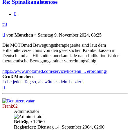
Re: Spinalkanalstenose
Zitieren
#3
Beitrag
von
Monchen
»
Samstag 9. November 2024, 08:25
Die MOTOmed Bewegungstherapiegeräte sind laut dem
Hilfsmittelverzeichnis von den gesetzlichen Krankenkassen in
Deutschland als Hilfsmittel anerkannt. Je nach Indikation ist der
therapeutische Bewegungstrainer verordnungsfähig.
https://www.motomed.com/service/kostenu ... erordnung/
Gruß Monchen
Lebe jeden Tag so, als wäre es dein Letzter!
Nach
oben
Frank62
Administrator
Beiträge:
12969
Registriert:
Dienstag 14. September 2004, 02:00