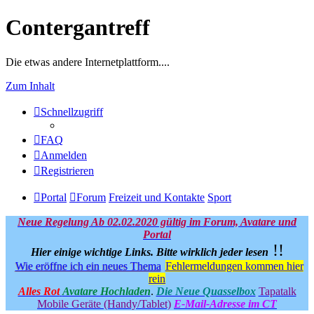
Contergantreff
Die etwas andere Internetplattform....
Zum Inhalt
Schnellzugriff
FAQ
Anmelden
Registrieren
Portal
Forum
Freizeit und Kontakte
Sport
Neue Regelung Ab 02.02.2020 gültig im Forum, Avatare und
Portal
!!
Hier einige wichtige Links.
Bitte wirklich jeder lesen
Wie eröffne ich ein neues Thema
Fehlermeldungen kommen hier
rein
Alles Rot
Avatare Hochladen
.
Die Neue Quasselbox
Tapatalk
Mobile Geräte (Handy/Tablet)
E-Mail-Adresse im CT