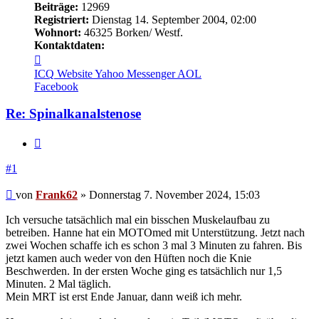
Beiträge:
12969
Registriert:
Dienstag 14. September 2004, 02:00
Wohnort:
46325 Borken/ Westf.
Kontaktdaten:
Kontaktdaten
von
ICQ
Website
Yahoo Messenger
AOL
Frank62
Facebook
Re: Spinalkanalstenose
Zitieren
#1
Beitrag
von
Frank62
»
Donnerstag 7. November 2024, 15:03
Ich versuche tatsächlich mal ein bisschen Muskelaufbau zu
betreiben. Hanne hat ein MOTOmed mit Unterstützung. Jetzt nach
zwei Wochen schaffe ich es schon 3 mal 3 Minuten zu fahren. Bis
jetzt kamen auch weder von den Hüften noch die Knie
Beschwerden. In der ersten Woche ging es tatsächlich nur 1,5
Minuten. 2 Mal täglich.
Mein MRT ist erst Ende Januar, dann weiß ich mehr.