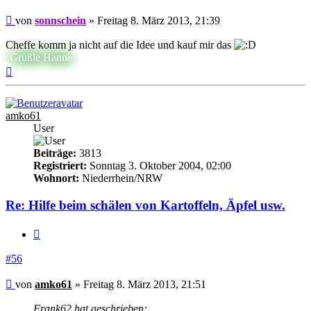
Beitrag
von
sonnschein
»
Freitag 8. März 2013, 21:39
Cheffe komm ja nicht auf die Idee und kauf mir das
Grüßle Hanne
Nach
oben
amko61
User
Beiträge:
3813
Registriert:
Sonntag 3. Oktober 2004, 02:00
Wohnort:
Niederrhein/NRW
Re: Hilfe beim schälen von Kartoffeln, Äpfel usw.
Zitieren
#56
Beitrag
von
amko61
»
Freitag 8. März 2013, 21:51
Frank62 hat geschrieben: