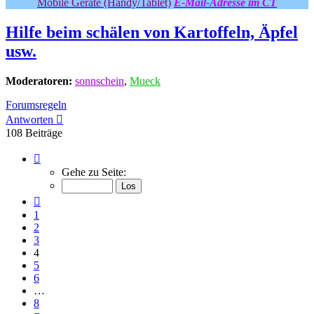
Mobile Geräte (Handy/Tablet)
E-Mail-Adresse im CT
Hilfe beim schälen von Kartoffeln, Äpfel
usw.
Moderatoren:
sonnschein
,
Mueck
Forumsregeln
Antworten
108 Beiträge
Seite
4
Gehe zu Seite:
von
8
Vorherige
1
2
3
4
5
6
…
8