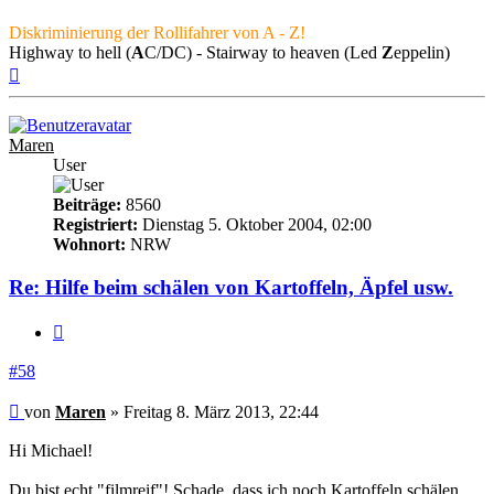
Diskriminierung der Rollifahrer von A - Z!
Highway to hell (
A
C/DC) - Stairway to heaven (Led
Z
eppelin)
Nach
oben
Maren
User
Beiträge:
8560
Registriert:
Dienstag 5. Oktober 2004, 02:00
Wohnort:
NRW
Re: Hilfe beim schälen von Kartoffeln, Äpfel usw.
Zitieren
#58
Beitrag
von
Maren
»
Freitag 8. März 2013, 22:44
Hi Michael!
Du bist echt "filmreif"! Schade, dass ich noch Kartoffeln schälen