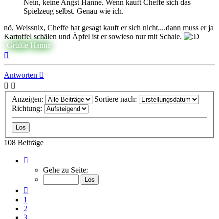
Nein, keine Angst Hanne. Wenn kauft Cheffe sich das
Spielzeug selbst. Genau wie ich.
nö, Weissnix, Cheffe hat gesagt kauft er sich nicht....dann muss er ja
Kartoffel schälen und Äpfel ist er sowieso nur mit Schale.
Grüßle Hanne
Nach
oben
Antworten
Anzeigen:
Sortiere nach:
Richtung:
108 Beiträge
Seite
4
Gehe zu Seite:
von
8
Vorherige
1
2
3