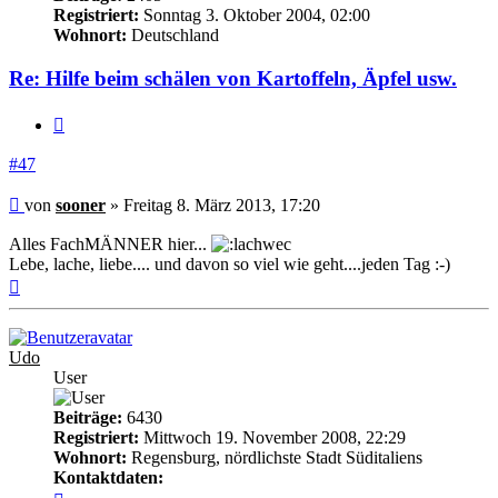
Registriert:
Sonntag 3. Oktober 2004, 02:00
Wohnort:
Deutschland
Re: Hilfe beim schälen von Kartoffeln, Äpfel usw.
Zitieren
#47
Beitrag
von
sooner
»
Freitag 8. März 2013, 17:20
Alles FachMÄNNER hier...
Lebe, lache, liebe.... und davon so viel wie geht....jeden Tag :-)
Nach
oben
Udo
User
Beiträge:
6430
Registriert:
Mittwoch 19. November 2008, 22:29
Wohnort:
Regensburg, nördlichste Stadt Süditaliens
Kontaktdaten:
Kontaktdaten