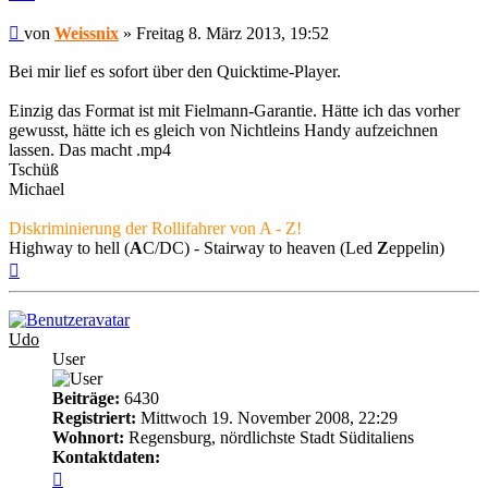
Beitrag
von
Weissnix
»
Freitag 8. März 2013, 19:52
Bei mir lief es sofort über den Quicktime-Player.
Einzig das Format ist mit Fielmann-Garantie. Hätte ich das vorher
gewusst, hätte ich es gleich von Nichtleins Handy aufzeichnen
lassen. Das macht .mp4
Tschüß
Michael
Diskriminierung der Rollifahrer von A - Z!
Highway to hell (
A
C/DC) - Stairway to heaven (Led
Z
eppelin)
Nach
oben
Udo
User
Beiträge:
6430
Registriert:
Mittwoch 19. November 2008, 22:29
Wohnort:
Regensburg, nördlichste Stadt Süditaliens
Kontaktdaten:
Kontaktdaten