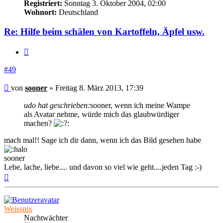
Registriert:
Sonntag 3. Oktober 2004, 02:00
Wohnort:
Deutschland
Re: Hilfe beim schälen von Kartoffeln, Äpfel usw.
Zitieren
#49
Beitrag
von
sooner
»
Freitag 8. März 2013, 17:39
udo hat geschrieben:
sooner, wenn ich meine Wampe
als Avatar nehme, würde mich das glaubwürdiger
machen?
mach mal!! Sage ich dir dann, wenn ich das Bild gesehen habe
sooner
Lebe, lache, liebe.... und davon so viel wie geht....jeden Tag :-)
Nach
oben
Weissnix
Nachtwächter