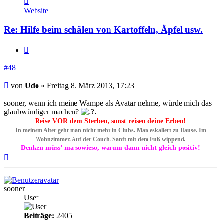
von
Website
Udo
Re: Hilfe beim schälen von Kartoffeln, Äpfel usw.
Zitieren
#48
Beitrag
von
Udo
»
Freitag 8. März 2013, 17:23
sooner, wenn ich meine Wampe als Avatar nehme, würde mich das
glaubwürdiger machen?
Reise VOR dem Sterben, sonst reisen deine Erben!
In meinem Alter geht man nicht mehr in Clubs. Man eskaliert zu Hause. Im
Wohnzimmer. Auf der Couch. Sanft mit dem Fuß wippend.
Denken müss’ ma sowieso, warum dann nicht gleich positiv!
Nach
oben
sooner
User
Beiträge:
2405