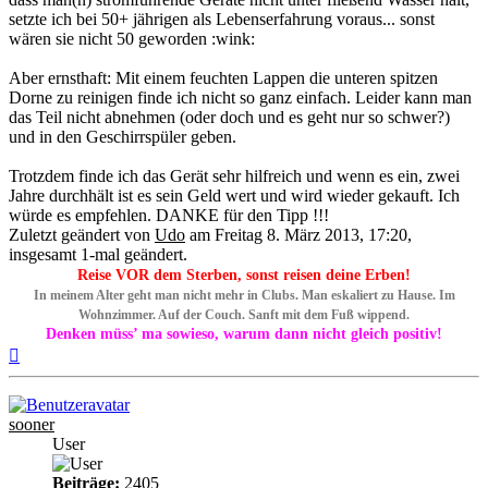
setzte ich bei 50+ jährigen als Lebenserfahrung voraus... sonst
wären sie nicht 50 geworden :wink:
Aber ernsthaft: Mit einem feuchten Lappen die unteren spitzen
Dorne zu reinigen finde ich nicht so ganz einfach. Leider kann man
das Teil nicht abnehmen (oder doch und es geht nur so schwer?)
und in den Geschirrspüler geben.
Trotzdem finde ich das Gerät sehr hilfreich und wenn es ein, zwei
Jahre durchhält ist es sein Geld wert und wird wieder gekauft. Ich
würde es empfehlen. DANKE für den Tipp !!!
Zuletzt geändert von
Udo
am Freitag 8. März 2013, 17:20,
insgesamt 1-mal geändert.
Reise VOR dem Sterben, sonst reisen deine Erben!
In meinem Alter geht man nicht mehr in Clubs. Man eskaliert zu Hause. Im
Wohnzimmer. Auf der Couch. Sanft mit dem Fuß wippend.
Denken müss’ ma sowieso, warum dann nicht gleich positiv!
Nach
oben
sooner
User
Beiträge:
2405