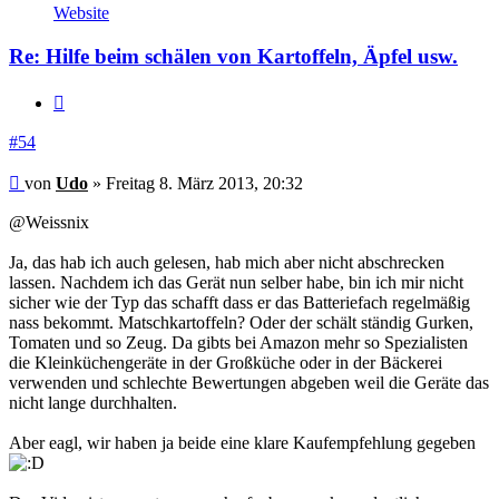
von
Website
Udo
Re: Hilfe beim schälen von Kartoffeln, Äpfel usw.
Zitieren
#54
Beitrag
von
Udo
»
Freitag 8. März 2013, 20:32
@Weissnix
Ja, das hab ich auch gelesen, hab mich aber nicht abschrecken
lassen. Nachdem ich das Gerät nun selber habe, bin ich mir nicht
sicher wie der Typ das schafft dass er das Batteriefach regelmäßig
nass bekommt. Matschkartoffeln? Oder der schält ständig Gurken,
Tomaten und so Zeug. Da gibts bei Amazon mehr so Spezialisten
die Kleinküchengeräte in der Großküche oder in der Bäckerei
verwenden und schlechte Bewertungen abgeben weil die Geräte das
nicht lange durchhalten.
Aber eagl, wir haben ja beide eine klare Kaufempfehlung gegeben