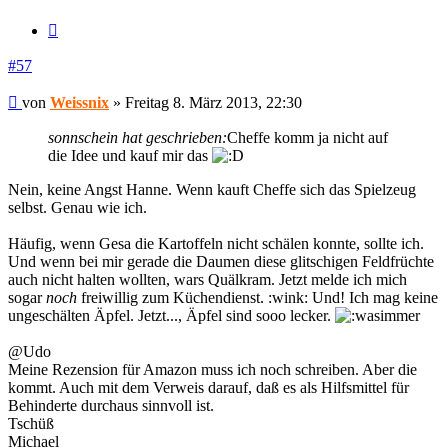
Zitieren
#57
Beitrag
von
Weissnix
»
Freitag 8. März 2013, 22:30
sonnschein hat geschrieben:
Cheffe komm ja nicht auf
die Idee und kauf mir das
Nein, keine Angst Hanne. Wenn kauft Cheffe sich das Spielzeug
selbst. Genau wie ich.
Häufig, wenn Gesa die Kartoffeln nicht schälen konnte, sollte ich.
Und wenn bei mir gerade die Daumen diese glitschigen Feldfrüchte
auch nicht halten wollten, wars Quälkram. Jetzt melde ich mich
sogar
noch
freiwillig zum Küchendienst. :wink: Und! Ich mag keine
ungeschälten Äpfel. Jetzt..., Äpfel sind sooo lecker.
@Udo
Meine Rezension für Amazon muss ich noch schreiben. Aber die
kommt. Auch mit dem Verweis darauf, daß es als Hilfsmittel für
Behinderte durchaus sinnvoll ist.
Tschüß
Michael