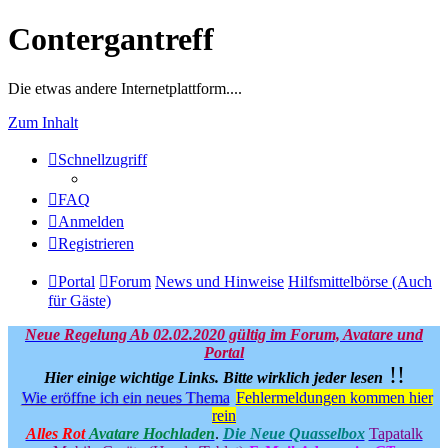
Contergantreff
Die etwas andere Internetplattform....
Zum Inhalt
Schnellzugriff
FAQ
Anmelden
Registrieren
Portal
Forum
News und Hinweise
Hilfsmittelbörse (Auch
für Gäste)
Neue Regelung Ab 02.02.2020 gültig im Forum, Avatare und
Portal
!!
Hier einige wichtige Links.
Bitte wirklich jeder lesen
Wie eröffne ich ein neues Thema
Fehlermeldungen kommen hier
rein
Alles Rot
Avatare Hochladen
.
Die Neue Quasselbox
Tapatalk