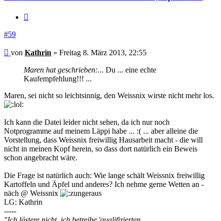
Zitieren
#59
Beitrag
von
Kathrin
»
Freitag 8. März 2013, 22:55
Maren hat geschrieben:
... Du ... eine echte
Kaufempfehlung!!! ...
Maren, sei nicht so leichtsinnig, den Weissnix wirste nicht mehr los.
Ich kann die Datei leider nicht sehen, da ich nur noch
Notprogramme auf meinem Läppi habe ... :( ... aber alleine die
Vorstellung, dass Weissnix freiwillig Hausarbeit macht - die will
nicht in meinen Kopf herein, so dass dort natürlich ein Beweis
schon angebracht wäre.
Die Frage ist natürlich auch: Wie lange schält Weissnix freiwillig
Kartoffeln und Äpfel und anderes? Ich nehme gerne Wetten an -
näch @ Weissnix
LG: Kathrin
-----
"Ich lästere nicht, ich betreibe 'qualifizierten