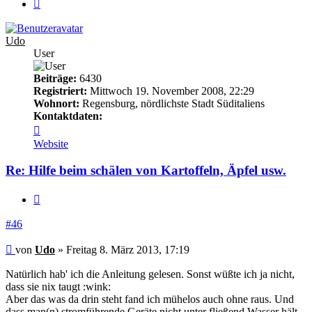
Nächste
Udo
User
Beiträge:
6430
Registriert:
Mittwoch 19. November 2008, 22:29
Wohnort:
Regensburg, nördlichste Stadt Süditaliens
Kontaktdaten:
Kontaktdaten
von
Website
Udo
Re: Hilfe beim schälen von Kartoffeln, Äpfel usw.
Zitieren
#46
Beitrag
von
Udo
»
Freitag 8. März 2013, 17:19
Natürlich hab' ich die Anleitung gelesen. Sonst wüßte ich ja nicht,
dass sie nix taugt :wink:
Aber das was da drin steht fand ich mühelos auch ohne raus. Und
dass man(n) stromführende Geräte nicht unter fließend Wasser hält,