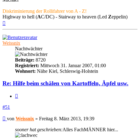
Diskriminierung der Rollifahrer von A - Z!
Highway to hell (
A
C/DC) - Stairway to heaven (Led
Z
eppelin)
Nach
oben
Weissnix
Nachtwächter
Beiträge:
8720
Registriert:
Mittwoch 31. Januar 2007, 01:00
Wohnort:
Nähe Kiel, Schleswig-Holstein
Re: Hilfe beim schälen von Kartoffeln, Äpfel usw.
Zitieren
#51
Beitrag
von
Weissnix
»
Freitag 8. März 2013, 19:39
sooner hat geschrieben:
Alles FachMÄNNER hier...