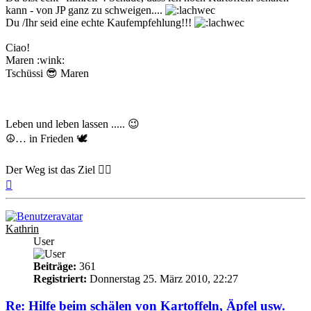
kann - von JP ganz zu schweigen....
Du /Ihr seid eine echte Kaufempfehlung!!!
Ciao!
Maren :wink:
Tschüssi 😎 Maren
Leben und leben lassen ..... 😉
☮️… in Frieden 🕊
Der Weg ist das Ziel 🚵‍♂️
Nach
oben
Kathrin
User
Beiträge:
361
Registriert:
Donnerstag 25. März 2010, 22:27
Re: Hilfe beim schälen von Kartoffeln, Äpfel usw.