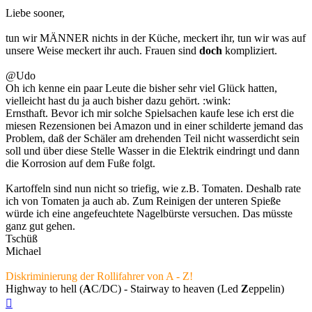
Liebe sooner,
tun wir MÄNNER nichts in der Küche, meckert ihr, tun wir was auf
unsere Weise meckert ihr auch. Frauen sind
doch
kompliziert.
@Udo
Oh ich kenne ein paar Leute die bisher sehr viel Glück hatten,
vielleicht hast du ja auch bisher dazu gehört. :wink:
Ernsthaft. Bevor ich mir solche Spielsachen kaufe lese ich erst die
miesen Rezensionen bei Amazon und in einer schilderte jemand das
Problem, daß der Schäler am drehenden Teil nicht wasserdicht sein
soll und über diese Stelle Wasser in die Elektrik eindringt und dann
die Korrosion auf dem Fuße folgt.
Kartoffeln sind nun nicht so triefig, wie z.B. Tomaten. Deshalb rate
ich von Tomaten ja auch ab. Zum Reinigen der unteren Spieße
würde ich eine angefeuchtete Nagelbürste versuchen. Das müsste
ganz gut gehen.
Tschüß
Michael
Diskriminierung der Rollifahrer von A - Z!
Highway to hell (
A
C/DC) - Stairway to heaven (Led
Z
eppelin)
Nach