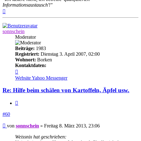
Informationsaustausch'!"
Nach
oben
sonnschein
Moderator
Beiträge:
1983
Registriert:
Dienstag 3. April 2007, 02:00
Wohnort:
Borken
Kontaktdaten:
Kontaktdaten
von
Website
Yahoo Messenger
sonnschein
Re: Hilfe beim schälen von Kartoffeln, Äpfel usw.
Zitieren
#60
Beitrag
von
sonnschein
»
Freitag 8. März 2013, 23:06
Weissnix hat geschrieben: