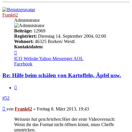
oben
Frank62
Administrator
Beiträge:
12969
Registriert:
Dienstag 14. September 2004, 02:00
Wohnort:
46325 Borken/ Westf.
Kontaktdaten:
Kontaktdaten
von
ICQ
Website
Yahoo Messenger
AOL
Frank62
Facebook
Re: Hilfe beim schälen von Kartoffeln, Äpfel usw.
Zitieren
#52
Beitrag
von
Frank62
»
Freitag 8. März 2013, 19:43
Weissnix hat geschrieben:
Hier der erste Videoversuch:
Wenn ihr das Format nicht öffnen könnt, muss Cheffe
umstricken.