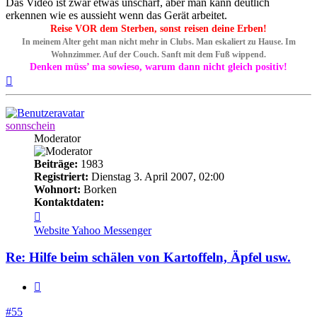
Das Video ist zwar etwas unscharf, aber man kann deutlich
erkennen wie es aussieht wenn das Gerät arbeitet.
Reise VOR dem Sterben, sonst reisen deine Erben!
In meinem Alter geht man nicht mehr in Clubs. Man eskaliert zu Hause. Im
Wohnzimmer. Auf der Couch. Sanft mit dem Fuß wippend.
Denken müss’ ma sowieso, warum dann nicht gleich positiv!
Nach
oben
sonnschein
Moderator
Beiträge:
1983
Registriert:
Dienstag 3. April 2007, 02:00
Wohnort:
Borken
Kontaktdaten:
Kontaktdaten
von
Website
Yahoo Messenger
sonnschein
Re: Hilfe beim schälen von Kartoffeln, Äpfel usw.
Zitieren
#55