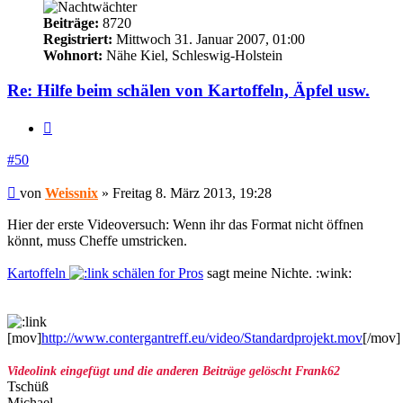
Beiträge:
8720
Registriert:
Mittwoch 31. Januar 2007, 01:00
Wohnort:
Nähe Kiel, Schleswig-Holstein
Re: Hilfe beim schälen von Kartoffeln, Äpfel usw.
Zitieren
#50
Beitrag
von
Weissnix
»
Freitag 8. März 2013, 19:28
Hier der erste Videoversuch: Wenn ihr das Format nicht öffnen
könnt, muss Cheffe umstricken.
Kartoffeln
schälen for Pros
sagt meine Nichte. :wink:
[mov]
http://www.contergantreff.eu/video/Standardprojekt.mov
[/mov]
Videolink eingefügt und die anderen Beiträge gelöscht Frank62
Tschüß
Michael