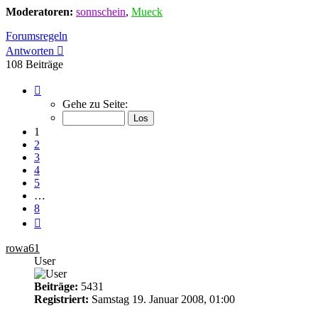
Moderatoren:
sonnschein
,
Mueck
Forumsregeln
Antworten
108 Beiträge
Seite
1
Gehe zu Seite:
von
8
1
2
3
4
5
…
8
Nächste
rowa61
User
Beiträge:
5431
Registriert:
Samstag 19. Januar 2008, 01:00