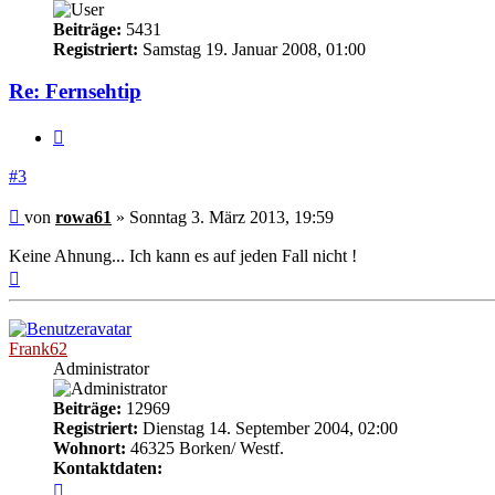
Beiträge:
5431
Registriert:
Samstag 19. Januar 2008, 01:00
Re: Fernsehtip
Zitieren
#3
Beitrag
von
rowa61
»
Sonntag 3. März 2013, 19:59
Keine Ahnung... Ich kann es auf jeden Fall nicht !
Nach
oben
Frank62
Administrator
Beiträge:
12969
Registriert:
Dienstag 14. September 2004, 02:00
Wohnort:
46325 Borken/ Westf.
Kontaktdaten:
Kontaktdaten