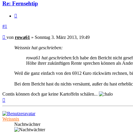
Re: Fernsehtip
Zitieren
#1
Beitrag
von
rowa61
»
Sonntag 3. März 2013, 19:49
Weissnix hat geschrieben:
rowa61 hat geschrieben:
Ich habe den Bericht nicht geseh
Höhe ihrer zukünftigen Rente sprechen können als Ande
Weil die ganz einfach von den 6912 €uro rückwärts rechnen, b
Bei dem Bericht hast du nichts versäumt, außer du hast erheblic
Contis können doch gar keine Kartoffeln schälen...
Nach
oben
Weissnix
Nachtwächter