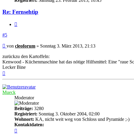
Registriert:
Samstag 23. Februar 2013, 10:45
Re: Fernsehtip
Zitieren
#5
Beitrag
von
cleoforum
»
Sonntag 3. März 2013, 21:13
zurückzu den Kartoffeln:
Kenwood - Küchenmaschine hat das nötige Hilfsmittel: Eine "raue Schü
Lecker Bine
Nach
oben
Mueck
Moderator
Beiträge:
3280
Registriert:
Sonntag 3. Oktober 2004, 02:00
Wohnort:
KA, nicht weit weg von Schloss und Pyramide ;-)
Kontaktdaten:
Kontaktdaten