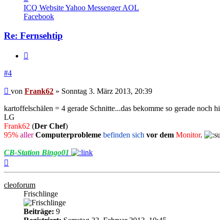
von
ICQ
Website
Yahoo Messenger
AOL
Frank62
Facebook
Re: Fernsehtip
Zitieren
#4
Beitrag
von
Frank62
»
Sonntag 3. März 2013, 20:39
kartoffelschälen = 4 gerade Schnitte...das bekomme so gerade noch h
LG
Frank62
(
Der Chef
)
95%
aller
Computerprobleme
befinden sich
vor dem
Monitor
.
CB-Station Bingo01
Nach
oben
cleoforum
Frischlinge
Beiträge:
9