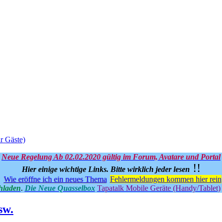
r Gäste)
Neue Regelung Ab 02.02.2020 gültig im Forum, Avatare und Portal
!!
Hier einige wichtige Links.
Bitte wirklich jeder lesen
Wie eröffne ich ein neues Thema
Fehlermeldungen kommen hier rein
hladen
.
Die Neue Quasselbox
Tapatalk Mobile Geräte (Handy/Tablet)
sw.