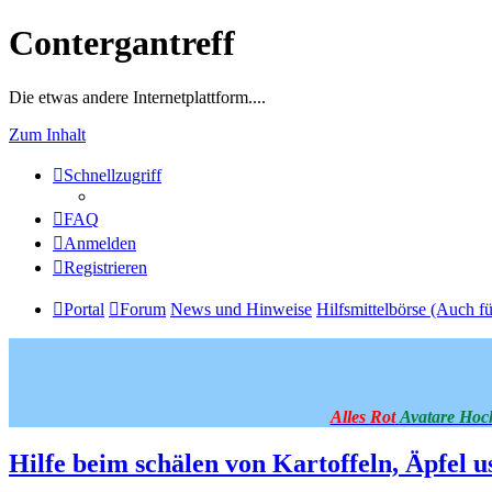
Contergantreff
Die etwas andere Internetplattform....
Zum Inhalt
Schnellzugriff
FAQ
Anmelden
Registrieren
Portal
Forum
News und Hinweise
Hilfsmittelbörse (Auch fü
Alles Rot
Avatare Hoc
Hilfe beim schälen von Kartoffeln, Äpfel u