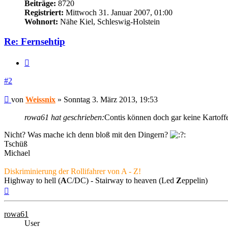
Beiträge:
8720
Registriert:
Mittwoch 31. Januar 2007, 01:00
Wohnort:
Nähe Kiel, Schleswig-Holstein
Re: Fernsehtip
Zitieren
#2
Beitrag
von
Weissnix
»
Sonntag 3. März 2013, 19:53
rowa61 hat geschrieben:
Contis können doch gar keine Kartoffe
Nicht? Was mache ich denn bloß mit den Dingern?
Tschüß
Michael
Diskriminierung der Rollifahrer von A - Z!
Highway to hell (
A
C/DC) - Stairway to heaven (Led
Z
eppelin)
Nach
oben
rowa61
User