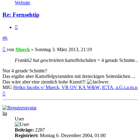
von
Website
Mueck
Re: Fernsehtip
Zitieren
#6
Beitrag
von
Mueck
»
Sonntag 3. März 2013, 21:19
Frank62 hat geschrieben:
kartoffelschälen = 4 gerade Schnitte
Nur 4 gerade Schnitte?
Das ergäbe aber Kartoffelpyramiden mit dreieckigen Seitenlächen ...
Das wäre aber eine ziemlich hohe Kunst!!!
MfG
Heiko Jacobs v/ Mueck, VR OV KA W&W, ICTA, a.G.i.a.m.p.M.!
Nach
oben
lia
User
Beiträge:
2287
Registriert:
Montag 6. Dezember 2004, 01:00