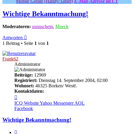
Mobile Geräte (Handy/Tablet)
E-Mail-Adresse im CT
Wichtige Bekanntmachung!
Moderatoren:
sonnschein
,
Mueck
Antworten
1 Beitrag • Seite
1
von
1
Frank62
Administrator
Beiträge:
12969
Registriert:
Dienstag 14. September 2004, 02:00
Wohnort:
46325 Borken/ Westf.
Kontaktdaten:
Kontaktdaten
von
ICQ
Website
Yahoo Messenger
AOL
Frank62
Facebook
Wichtige Bekanntmachung!
Zitieren