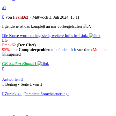
#1
Beitrag
von
Frank62
»
Mittwoch 3. Juli 2024, 13:11
Irgendwie ist das komplett an mir vorbeigelaufen
Die Kurse wurden eingestellt, weitere Infos im Link.
LG
Frank62
(
Der Chef
)
95%
aller
Computerprobleme
befinden sich
vor dem
Monitor
.
CB-Station Bingo01
Nach
oben
Antworten
1 Beitrag • Seite
1
von
1
Zurück zu „Paradicta Sprachsteuerung“