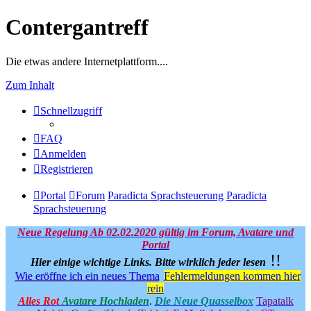
Contergantreff
Die etwas andere Internetplattform....
Zum Inhalt
Schnellzugriff
FAQ
Anmelden
Registrieren
Portal
Forum
Paradicta Sprachsteuerung
Paradicta
Sprachsteuerung
Neue Regelung Ab 02.02.2020 gültig im Forum, Avatare und
Portal
!!
Hier einige wichtige Links.
Bitte wirklich jeder lesen
Wie eröffne ich ein neues Thema
Fehlermeldungen kommen hier
rein
Alles Rot
Avatare Hochladen
.
Die Neue Quasselbox
Tapatalk