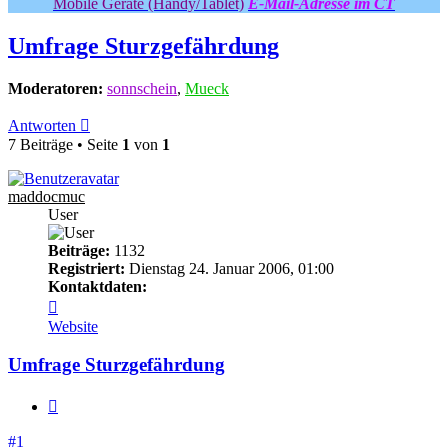
Mobile Geräte (Handy/Tablet)
E-Mail-Adresse im CT
Umfrage Sturzgefährdung
Moderatoren:
sonnschein
,
Mueck
Antworten
7 Beiträge • Seite
1
von
1
maddocmuc
User
Beiträge:
1132
Registriert:
Dienstag 24. Januar 2006, 01:00
Kontaktdaten:
Kontaktdaten
von
Website
maddocmuc
Umfrage Sturzgefährdung
Zitieren
#1