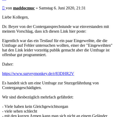
Beitrag
von
maddocmuc
»
Samstag 6. Juni 2020, 21:31
Liebe Kollegen,
Dr. Beyer von der Contergansprechstunde war einverstanden mit
meinem Vorschlag, dass ich diesen Link hier poste:
Eigentlich war das ein Testlauf für ein paar Eingeweihte, die die
Umfrage auf Fehler untersuchen wollten, einer der "Eingeweihten"
hat den Link leider vorzeitig publik gemacht aber die Umfrage ist
offenbar gut programmiert.
Daher:
https://www.surveymonkey.de/r/83DHR2V
Es handelt sich um eine Umfrage zur Sturzgefährdung von
Contergangeschädigten.
Wir sind diesbezüglich mehrfach gefährdet:
- Viele haben kein Gleichgewichtsorgan
- viele sehen schlecht
- mit den kurzen Armen kann man sich nicht an einem Geländer