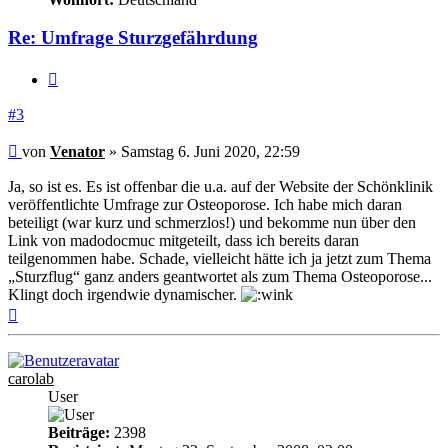
Re: Umfrage Sturzgefährdung
Zitieren
#3
Beitrag
von
Venator
»
Samstag 6. Juni 2020, 22:59
Ja, so ist es. Es ist offenbar die u.a. auf der Website der Schönklinik
veröffentlichte Umfrage zur Osteoporose. Ich habe mich daran
beteiligt (war kurz und schmerzlos!) und bekomme nun über den
Link von madodocmuc mitgeteilt, dass ich bereits daran
teilgenommen habe. Schade, vielleicht hätte ich ja jetzt zum Thema
„Sturzflug“ ganz anders geantwortet als zum Thema Osteoporose...
Klingt doch irgendwie dynamischer.
Nach
oben
carolab
User
Beiträge:
2398