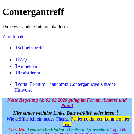
Contergantreff
Die etwas andere Internetplattform....
Zum Inhalt
Schnellzugriff
FAQ
Anmelden
Registrieren
Portal
Forum
Thalidomid-Contergan
Medizinische
Hinweise
Neue Regelung Ab 02.02.2020 gültig im Forum, Avatare und
Portal
!!
Hier einige wichtige Links.
Bitte wirklich jeder lesen
Wie eröffne ich ein neues Thema
Fehlermeldungen kommen hier
rein
Alles Rot
Avatare Hochladen
.
Die Neue Quasselbox
Tapatalk