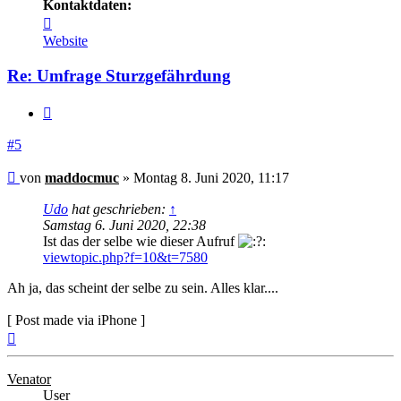
Kontaktdaten:
Kontaktdaten
von
Website
maddocmuc
Re: Umfrage Sturzgefährdung
Zitieren
#5
Beitrag
von
maddocmuc
»
Montag 8. Juni 2020, 11:17
Udo
hat geschrieben:
↑
Samstag 6. Juni 2020, 22:38
Ist das der selbe wie dieser Aufruf
viewtopic.php?f=10&t=7580
Ah ja, das scheint der selbe zu sein. Alles klar....
[ Post made via iPhone ]
Nach
oben
Venator
User