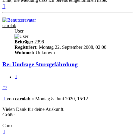
Link, die Meldung dass ich bereits teilgenommen habe.
Nach
oben
carolab
User
Beiträge:
2398
Registriert:
Montag 22. September 2008, 02:00
Wohnort:
Unknown
Re: Umfrage Sturzgefährdung
Zitieren
#7
Beitrag
von
carolab
»
Montag 8. Juni 2020, 15:12
Vielen Dank für deine Auskunft.
Grüße
Caro
Nach