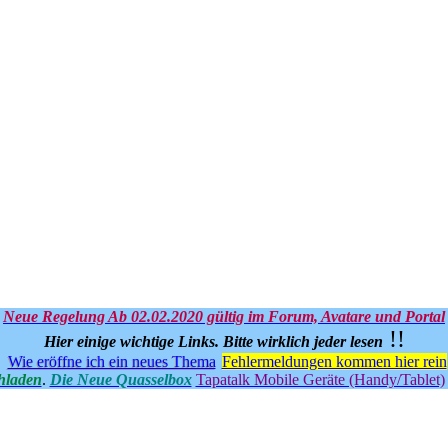
Neue Regelung Ab 02.02.2020 gültig im Forum, Avatare und Portal
!!
Hier einige wichtige Links.
Bitte wirklich jeder lesen
Wie eröffne ich ein neues Thema
Fehlermeldungen kommen hier rein
hladen
.
Die Neue Quasselbox
Tapatalk Mobile Geräte (Handy/Tablet)