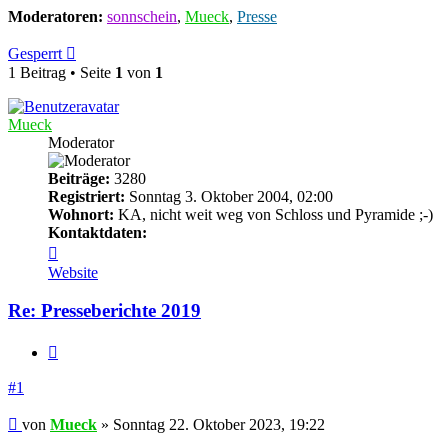
Moderatoren:
sonnschein
,
Mueck
,
Presse
Gesperrt
1 Beitrag • Seite
1
von
1
Mueck
Moderator
Beiträge:
3280
Registriert:
Sonntag 3. Oktober 2004, 02:00
Wohnort:
KA, nicht weit weg von Schloss und Pyramide ;-)
Kontaktdaten:
Kontaktdaten
von
Website
Mueck
Re: Presseberichte 2019
Zitieren
#1
Beitrag
von
Mueck
»
Sonntag 22. Oktober 2023, 19:22