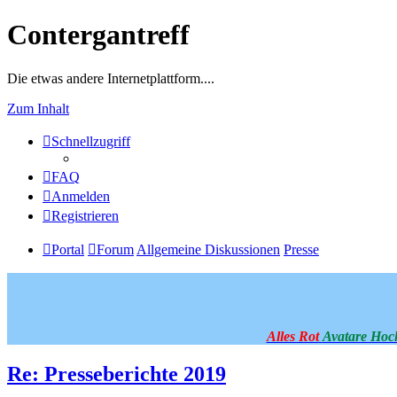
Contergantreff
Die etwas andere Internetplattform....
Zum Inhalt
Schnellzugriff
FAQ
Anmelden
Registrieren
Portal
Forum
Allgemeine Diskussionen
Presse
Alles Rot
Avatare Hoc
Re: Presseberichte 2019