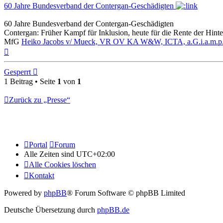
60 Jahre Bundesverband der Contergan-Geschädigten
60 Jahre Bundesverband der Contergan-Geschädigten
Contergan: Früher Kampf für Inklusion, heute für die Rente der Hinte
MfG
Heiko Jacobs v/ Mueck, VR OV KA W&W, ICTA, a.G.i.a.m.p.M.!
Nach
oben
Gesperrt
1 Beitrag • Seite
1
von
1
Zurück zu „Presse“
Portal
Forum
Alle Zeiten sind
UTC+02:00
Alle Cookies löschen
Kontakt
Powered by
phpBB
® Forum Software © phpBB Limited
Deutsche Übersetzung durch
phpBB.de