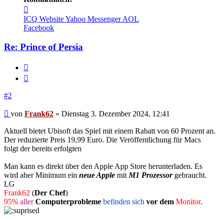
Kontaktdaten
von
ICQ
Website
Yahoo Messenger
AOL
Frank62
Facebook
Re: Prince of Persia
Melden
Zitieren
#2
Beitrag
von
Frank62
»
Dienstag 3. Dezember 2024, 12:41
Aktuell bietet Ubisoft das Spiel mit einem Rabatt von 60 Prozent an.
Der reduzierte Preis 19,99 Euro. Die Veröffentlichung für Macs
folgt der bereits erfolgten
Man kann es direkt über den Apple App Store herunterladen. Es
wird aber Minimum ein
neue Apple
mit
M1 Prozessor
gebraucht.
LG
Frank62
(
Der Chef
)
95%
aller
Computerprobleme
befinden sich
vor dem
Monitor
.