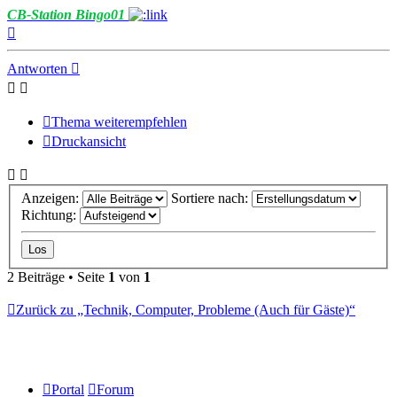
CB-Station Bingo01
Nach
oben
Antworten
Thema weiterempfehlen
Druckansicht
Anzeigen:
Sortiere nach:
Richtung:
2 Beiträge • Seite
1
von
1
Zurück zu „Technik, Computer, Probleme (Auch für Gäste)“
Portal
Forum