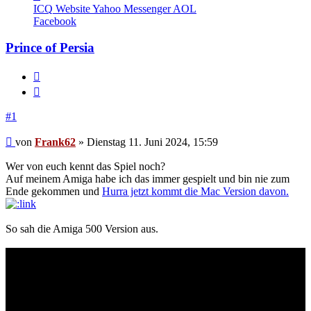
von
ICQ
Website
Yahoo Messenger
AOL
Frank62
Facebook
Prince of Persia
Melden
Zitieren
#1
Beitrag
von
Frank62
»
Dienstag 11. Juni 2024, 15:59
Wer von euch kennt das Spiel noch?
Auf meinem Amiga habe ich das immer gespielt und bin nie zum
Ende gekommen und
Hurra jetzt kommt die Mac Version davon.
So sah die Amiga 500 Version aus.