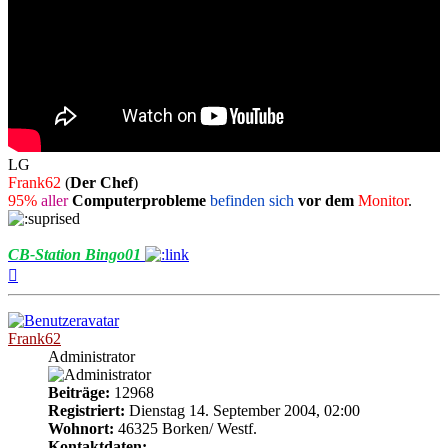
LG
Frank62
(
Der Chef
)
95%
aller
Computerprobleme
befinden sich
vor dem
Monitor
.
CB-Station Bingo01
Nach
oben
Frank62
Administrator
Beiträge:
12968
Registriert:
Dienstag 14. September 2004, 02:00
Wohnort:
46325 Borken/ Westf.
Kontaktdaten: