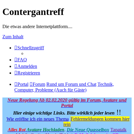
Contergantreff
Die etwas andere Internetplattform....
Zum Inhalt
Schnellzugriff
FAQ
Anmelden
Registrieren
Portal
Forum
Rund um Forum und Chat
Technik,
Computer, Probleme (Auch für Gäste)
Neue Regelung Ab 02.02.2020 gültig im Forum, Avatare und
Portal
!!
Hier einige wichtige Links.
Bitte wirklich jeder lesen
Wie eröffne ich ein neues Thema
Fehlermeldungen kommen hier
rein
Alles Rot
Avatare Hochladen
.
Die Neue Quasselbox
Tapatalk