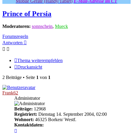
Mobile Geräte (Handy/Tablet)
E-Mail-Adresse im CT
Prince of Persia
Moderatoren:
sonnschein
,
Mueck
Forumsregeln
Antworten
Thema weiterempfehlen
Druckansicht
2 Beiträge • Seite
1
von
1
Frank62
Administrator
Beiträge:
12968
Registriert:
Dienstag 14. September 2004, 02:00
Wohnort:
46325 Borken/ Westf.
Kontaktdaten:
Kontaktdaten