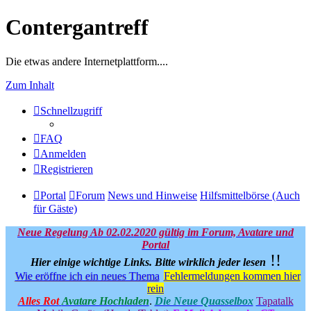
Contergantreff
Die etwas andere Internetplattform....
Zum Inhalt
Schnellzugriff
FAQ
Anmelden
Registrieren
Portal
Forum
News und Hinweise
Hilfsmittelbörse (Auch
für Gäste)
Neue Regelung Ab 02.02.2020 gültig im Forum, Avatare und
Portal
!!
Hier einige wichtige Links.
Bitte wirklich jeder lesen
Wie eröffne ich ein neues Thema
Fehlermeldungen kommen hier
rein
Alles Rot
Avatare Hochladen
.
Die Neue Quasselbox
Tapatalk