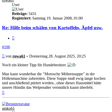
rowa61
User
Beiträge:
5431
Registriert:
Samstag 19. Januar 2008, 01:00
Re: Hilfe beim schälen von Kartoffeln, Äpfel usw.
Zitieren
#106
Beitrag
von
rowa61
»
Donnerstag 28. August 2025, 20:25
Noch ein kleiner Tipp für Hundebesitzer.
Man kann wunderbar die "Morosche Möhrensuppe" in der
Höllenmaschine zubereiten. Diese Suppe muß ewig lange kochen
und anschließend püriert werden...ohne dieses Hausmittel hätte
unsere Hündin das Welpenalter vermutlich kaum überlebt.
Nach
oben
amko61