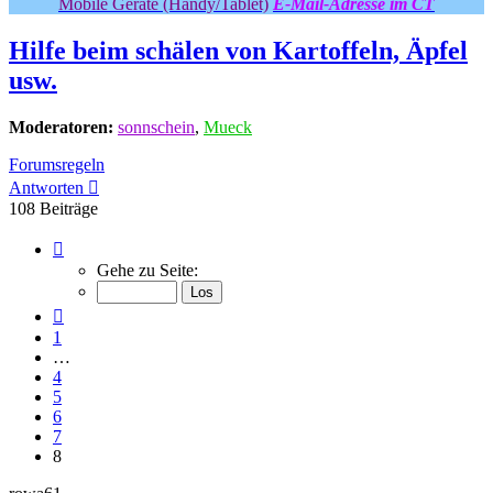
Mobile Geräte (Handy/Tablet)
E-Mail-Adresse im CT
Hilfe beim schälen von Kartoffeln, Äpfel
usw.
Moderatoren:
sonnschein
,
Mueck
Forumsregeln
Antworten
108 Beiträge
Seite
8
Gehe zu Seite:
von
8
Vorherige
1
…
4
5
6
7
8