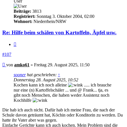
User
Beiträge:
3813
Registriert:
Sonntag 3. Oktober 2004, 02:00
Wohnort:
Niederrhein/NRW
Re: Hilfe beim schälen von Kartoffeln, Äpfel usw.
Zitieren
#107
Beitrag
von
amko61
»
Freitag 29. August 2025, 11:50
sooner
hat geschrieben:
↑
Donnerstag 28. August 2025, 10:52
Kochen kann ich noch alleine
..... ich brauche
nur eine (n) Kartoffelschäler ... und @ Frank... tja, es
gibt noch Menschen, die haben weder Assistenz noch
Kochhilfe
Die hab ich auch nicht. Dafür hab ich meine Frau, die nach der
Schule davon geträumt hat, Köchin oder Konditorin zu werden. Da
hatte ihr Vater aber was gegen.
Einfache Gerichte kann ich auch kochen. Mein Problem sind die