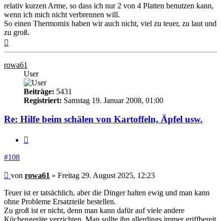
relativ kurzen Arme, so dass ich nur 2 von 4 Platten benutzen kann,
wenn ich mich nicht verbrennen will.
So einen Thermomix haben wir auch nicht, viel zu teuer, zu laut und
zu groß.
Nach
oben
rowa61
User
Beiträge:
5431
Registriert:
Samstag 19. Januar 2008, 01:00
Re: Hilfe beim schälen von Kartoffeln, Äpfel usw.
Zitieren
#108
Beitrag
von
rowa61
»
Freitag 29. August 2025, 12:23
Teuer ist er tatsächlich, aber die Dinger halten ewig und man kann
ohne Probleme Ersatzteile bestellen.
Zu groß ist er nicht, denn man kann dafür auf viele andere
Küchengeräte verzichten. Man sollte ihn allerdings immer griffbereit