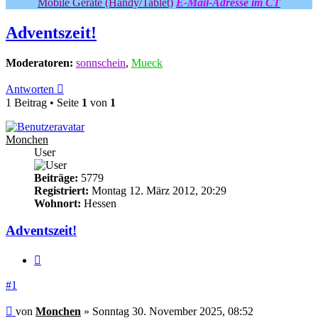
Mobile Geräte (Handy/Tablet)
E-Mail-Adresse im CT
Adventszeit!
Moderatoren:
sonnschein
,
Mueck
Antworten
1 Beitrag • Seite
1
von
1
Monchen
User
Beiträge:
5779
Registriert:
Montag 12. März 2012, 20:29
Wohnort:
Hessen
Adventszeit!
Zitieren
#1
Beitrag
von
Monchen
»
Sonntag 30. November 2025, 08:52