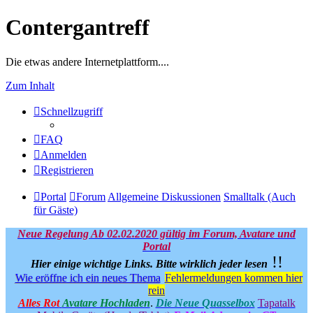
Contergantreff
Die etwas andere Internetplattform....
Zum Inhalt
Schnellzugriff
FAQ
Anmelden
Registrieren
Portal
Forum
Allgemeine Diskussionen
Smalltalk (Auch
für Gäste)
Neue Regelung Ab 02.02.2020 gültig im Forum, Avatare und
Portal
!!
Hier einige wichtige Links.
Bitte wirklich jeder lesen
Wie eröffne ich ein neues Thema
Fehlermeldungen kommen hier
rein
Alles Rot
Avatare Hochladen
.
Die Neue Quasselbox
Tapatalk